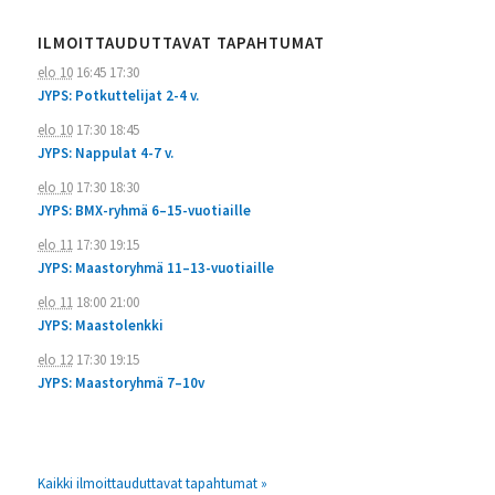
ILMOITTAUDUTTAVAT TAPAHTUMAT
elo 10
16:45
17:30
JYPS: Potkuttelijat 2-4 v.
elo 10
17:30
18:45
JYPS: Nappulat 4-7 v.
elo 10
17:30
18:30
JYPS: BMX-ryhmä 6–15-vuotiaille
elo 11
17:30
19:15
JYPS: Maastoryhmä 11–13-vuotiaille
elo 11
18:00
21:00
JYPS: Maastolenkki
elo 12
17:30
19:15
JYPS: Maastoryhmä 7–10v
Kaikki ilmoittauduttavat tapahtumat »