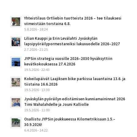
Yhteistilaus Ortliebin tuotteista 2026 – tee tilauksesi
viimeistään torstaina 6.8.
5.8.2026 - 18:24
Lilian Kauppi ja Erin Levälahti Jyväskylän
lapsipyöräilypormestareiksi lukuvuodelle 2026–2027
2.7.2026 - 21:25
JYPSin strategia vuosille 2026–2030 hyväksyttiin
kevätkokouksessa 27.4.2026
19.5.2026 - 22:43
Kokeilupäivät Laajiksen bike parkissa lauantaina 13.6. ja
tiistaina 16.6.2026
19.5.2026 - 13:30
Jyväskylän pyöräilyn edistämisen kunniamaininnat 2026
Timi Wahalahdelle ja Jouni Kalliolle
19.5.2026 - 11:00
Osallistu JYPSin joukkueessa Kilometrikisaan 1.5.–
30.9.2026!
6.4.2026 - 14:22