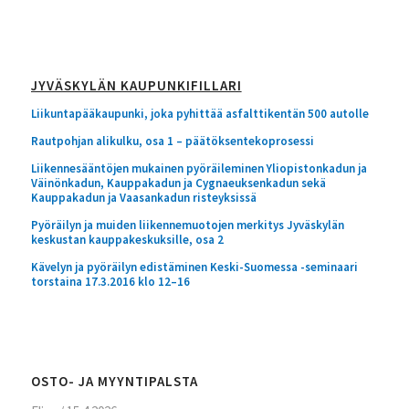
JYVÄSKYLÄN KAUPUNKIFILLARI
Liikuntapääkaupunki, joka pyhittää asfalttikentän 500 autolle
Rautpohjan alikulku, osa 1 – päätöksentekoprosessi
Liikennesääntöjen mukainen pyöräileminen Yliopistonkadun ja
Väinönkadun, Kauppakadun ja Cygnaeuksenkadun sekä
Kauppakadun ja Vaasankadun risteyksissä
Pyöräilyn ja muiden liikennemuotojen merkitys Jyväskylän
keskustan kauppakeskuksille, osa 2
Kävelyn ja pyöräilyn edistäminen Keski-Suomessa -seminaari
torstaina 17.3.2016 klo 12–16
OSTO- JA MYYNTIPALSTA