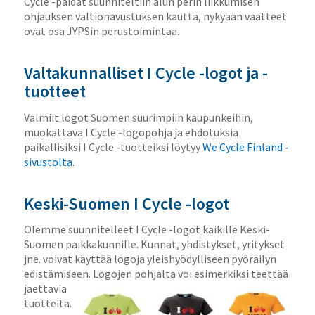
Cycle -paidat suunniteltiin alun perin liikkumisen
ohjauksen valtionavustuksen kautta, nykyään vaatteet
ovat osa JYPSin perustoimintaa.
Valtakunnalliset I Cycle -logot ja -
tuotteet
Valmiit logot Suomen suurimpiin kaupunkeihin,
muokattava I Cycle -logopohja ja ehdotuksia
paikallisiksi I Cycle -tuotteiksi löytyy
We Cycle Finland -
sivustolta
.
Keski-Suomen I Cycle -logot
Olemme suunnitelleet I Cycle -logot kaikille Keski-
Suomen paikkakunnille. Kunnat, yhdistykset, yritykset
jne. voivat käyttää logoja yleishyödylliseen pyöräilyn
edistämiseen. Logojen pohjalta voi esimerkiksi teettää
jaettavia
tuotteita.