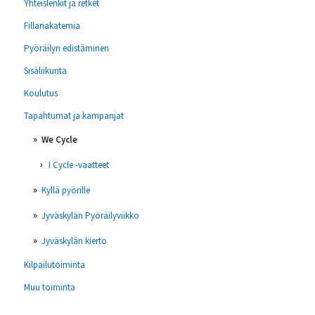
Yhteislenkit ja retket
Fillariakatemia
Pyöräilyn edistäminen
Sisäliikunta
Koulutus
Tapahtumat ja kampanjat
We Cycle
I Cycle -vaatteet
Kyllä pyörille
Jyväskylän Pyöräilyviikko
Jyväskylän kierto
Kilpailutoiminta
Muu toiminta