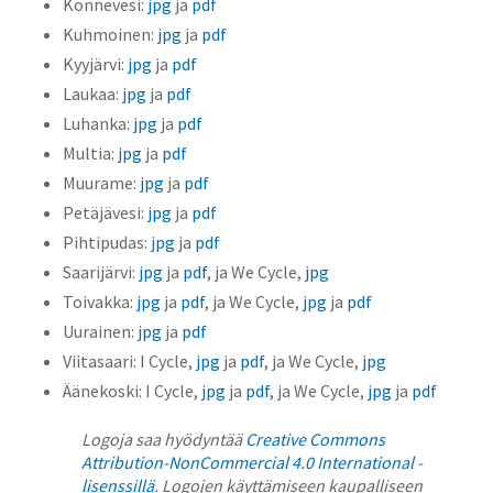
Konnevesi:
jpg
ja
pdf
Kuhmoinen:
jpg
ja
pdf
Kyyjärvi:
jpg
ja
pdf
Laukaa:
jpg
ja
pdf
Luhanka:
jpg
ja
pdf
Multia:
jpg
ja
pdf
Muurame:
jpg
ja
pdf
Petäjävesi:
jpg
ja
pdf
Pihtipudas:
jpg
ja
pdf
Saarijärvi:
jpg
ja
pdf
, ja We Cycle,
jpg
Toivakka:
jpg
ja
pdf
, ja We Cycle,
jpg
ja
pdf
Uurainen:
jpg
ja
pdf
Viitasaari: I Cycle,
jpg
ja
pdf
, ja We Cycle,
jpg
Äänekoski: I Cycle,
jpg
ja
pdf
, ja We Cycle,
jpg
ja
pdf
Logoja saa hyödyntää
Creative Commons
Attribution-NonCommercial 4.0 International -
lisenssillä
. Logojen käyttämiseen kaupalliseen