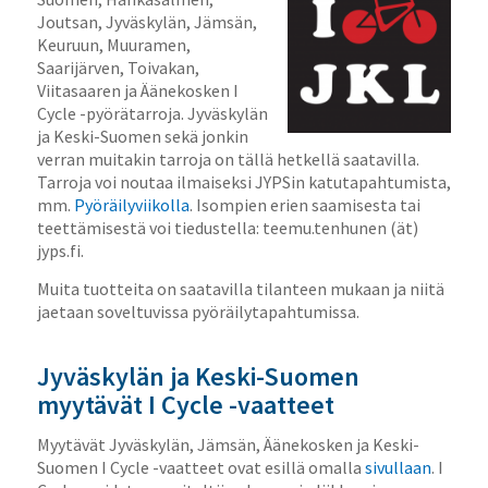
Joutsan, Jyväskylän, Jämsän,
Keuruun, Muuramen,
Saarijärven, Toivakan,
Viitasaaren ja Äänekosken I
Cycle -pyörätarroja. Jyväskylän
ja Keski-Suomen sekä jonkin
verran muitakin tarroja on tällä hetkellä saatavilla.
Tarroja voi noutaa ilmaiseksi JYPSin katutapahtumista,
mm.
Pyöräilyviikolla
. Isompien erien saamisesta tai
teettämisestä voi tiedustella: teemu.tenhunen (ät)
jyps.fi.
Muita tuotteita on saatavilla tilanteen mukaan ja niitä
jaetaan soveltuvissa pyöräilytapahtumissa.
Jyväskylän ja Keski-Suomen
myytävät I Cycle -vaatteet
Myytävät Jyväskylän, Jämsän, Äänekosken ja Keski-
Suomen I Cycle -vaatteet ovat esillä omalla
sivullaan
. I