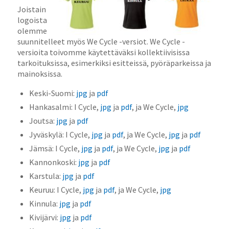
Joistain
logoista
olemme
suunnitelleet myös We Cycle -versiot. We Cycle -
versioita toivomme käytettäväksi kollektiivisissa
tarkoituksissa, esimerkiksi esitteissä, pyöräparkeissa ja
mainoksissa.
Keski-Suomi:
jpg
ja
pdf
Hankasalmi: I Cycle,
jpg
ja
pdf
, ja We Cycle,
jpg
Joutsa:
jpg
ja
pdf
Jyväskylä: I Cycle,
jpg
ja
pdf
, ja We Cycle,
jpg
ja
pdf
Jämsä: I Cycle,
jpg
ja
pdf
, ja We Cycle,
jpg
ja
pdf
Kannonkoski:
jpg
ja
pdf
Karstula:
jpg
ja
pdf
Keuruu: I Cycle,
jpg
ja
pdf
, ja We Cycle,
jpg
Kinnula:
jpg
ja
pdf
Kivijärvi:
jpg
ja
pdf