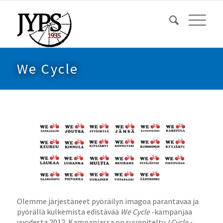
We Cycle
Olemme järjestäneet pyöräilyn imagoa parantavaa ja
pyörällä kulkemista edistävää
We Cycle
-kampanjaa
vuodesta 2012. Kampanjassa on suunniteltu
I Cycle
-