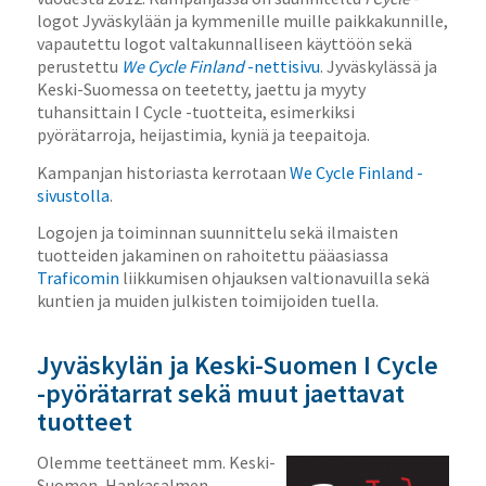
logot Jyväskylään ja kymmenille muille paikkakunnille,
vapautettu logot valtakunnalliseen käyttöön sekä
perustettu
We Cycle Finland
-nettisivu
. Jyväskylässä ja
Keski-Suomessa on teetetty, jaettu ja myyty
tuhansittain I Cycle -tuotteita, esimerkiksi
pyörätarroja, heijastimia, kyniä ja teepaitoja.
Kampanjan historiasta kerrotaan
We Cycle Finland -
sivustolla
.
Logojen ja toiminnan suunnittelu sekä ilmaisten
tuotteiden jakaminen on rahoitettu pääasiassa
Traficomin
liikkumisen ohjauksen valtionavuilla sekä
kuntien ja muiden julkisten toimijoiden tuella.
Jyväskylän ja Keski-Suomen I Cycle
-pyörätarrat sekä muut jaettavat
tuotteet
Olemme teettäneet mm. Keski-
Suomen, Hankasalmen,