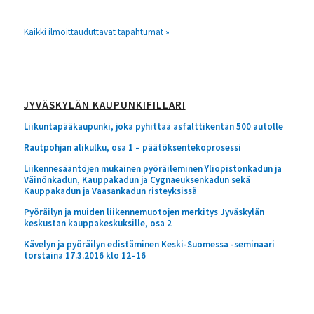
Kaikki ilmoittauduttavat tapahtumat »
JYVÄSKYLÄN KAUPUNKIFILLARI
Liikuntapääkaupunki, joka pyhittää asfalttikentän 500 autolle
Rautpohjan alikulku, osa 1 – päätöksentekoprosessi
Liikennesääntöjen mukainen pyöräileminen Yliopistonkadun ja
Väinönkadun, Kauppakadun ja Cygnaeuksenkadun sekä
Kauppakadun ja Vaasankadun risteyksissä
Pyöräilyn ja muiden liikennemuotojen merkitys Jyväskylän
keskustan kauppakeskuksille, osa 2
Kävelyn ja pyöräilyn edistäminen Keski-Suomessa -seminaari
torstaina 17.3.2016 klo 12–16