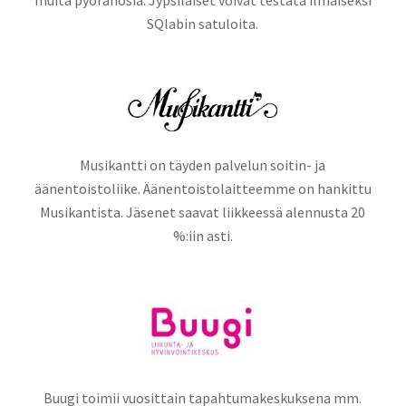
muita pyöränosia. Jypsiläiset voivat testata ilmaiseksi
SQlabin satuloita.
Musikantti on täyden palvelun soitin- ja
äänentoistoliike. Äänentoistolaitteemme on hankittu
Musikantista. Jäsenet saavat liikkeessä alennusta 20
%:iin asti.
Buugi toimii vuosittain tapahtumakeskuksena mm.