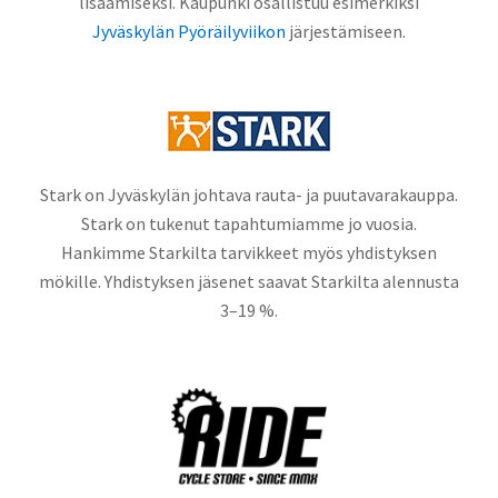
lisäämiseksi. Kaupunki osallistuu esimerkiksi
Jyväskylän Pyöräilyviikon
järjestämiseen.
Stark on Jyväskylän johtava rauta- ja puutavarakauppa.
Stark on tukenut tapahtumiamme jo vuosia.
Hankimme Starkilta tarvikkeet myös yhdistyksen
mökille. Yhdistyksen jäsenet saavat Starkilta alennusta
3–19 %.