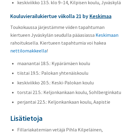
keskiviikko 13.5. klo 9–14, Kilpisen koulu, Jyväskylä
Kouluvierailukiertue viikolla 21 by
Keskimaa
Toukokuussa järjestämme viiden tapahtuman
kiertueen Jyväskylän seudulla pääasiassa
Keskimaan
rahoituksella. Kiertueen tapahtumia voi hakea
nettilomakkeella
!
maanantai 18.5.: Kypärämäen koulu
tiistai 19.5.: Palokan yhtenäiskoulu
keskiviikko 20.5.: Keski-Palokan koulu
torstai 21.5.: Keljonkankaan koulu, Sohlberginkatu
perjantai 22.5.: Keljonkankaan koulu, Aapistie
Lisätietoja
Fillariakatemian vetäjä Pihla Kilpeläinen,