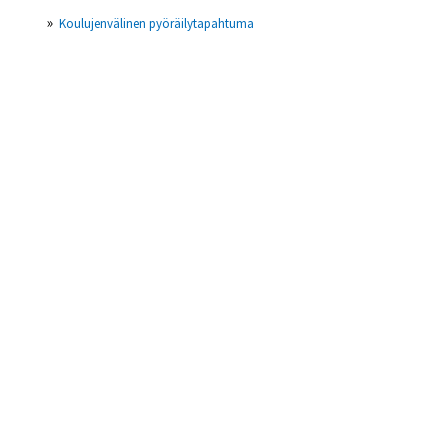
Koulujenvälinen pyöräilytapahtuma
Kouluvierailut
Päiväkotivierailut
Materiaalit ja koulutukset
Pyöräilyn edistäminen
Sisäliikunta
Koulutus
Tapahtumat ja kampanjat
Kilpailutoiminta
Muu toiminta