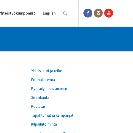
Yhteistyökumppanit
English
Yhteislenkit ja retket
Fillariakatemia
Pyöräilyn edistäminen
Sisäliikunta
Koulutus
Tapahtumat ja kampanjat
Kilpailutoiminta