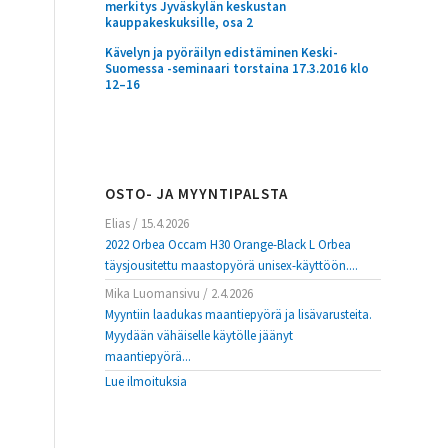
merkitys Jyväskylän keskustan
kauppakeskuksille, osa 2
Kävelyn ja pyöräilyn edistäminen Keski-
Suomessa -seminaari torstaina 17.3.2016 klo
12–16
OSTO- JA MYYNTIPALSTA
Elias
/
15.4.2026
2022 Orbea Occam H30 Orange-Black L Orbea
täysjousitettu maastopyörä unisex-käyttöön....
Mika Luomansivu
/
2.4.2026
Myyntiin laadukas maantiepyörä ja lisävarusteita.
Myydään vähäiselle käytölle jäänyt
maantiepyörä...
Lue ilmoituksia