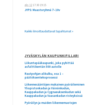
elo 12
17:30
19:15
JYPS: Maastoryhmä 7–10v
Kaikki ilmoittauduttavat tapahtumat »
JYVÄSKYLÄN KAUPUNKIFILLARI
Liikuntapääkaupunki, joka pyhittää
asfalttikentän 500 autolle
Rautpohjan alikulku, osa 1 –
päätöksentekoprosessi
Liikennesääntöjen mukainen pyöräileminen
Yliopistonkadun ja Väinönkadun,
Kauppakadun ja Cygnaeuksenkadun sekä
Kauppakadun ja Vaasankadun risteyksissä
Pyöräilyn ja muiden liikennemuotojen