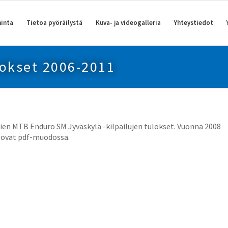
inta
Tietoa pyöräilystä
Kuva- ja videogalleria
Yhteystiedot
okset 2006-2011
mien MTB Enduro SM Jyväskylä -kilpailujen tulokset. Vuonna 2008
et ovat pdf-muodossa.