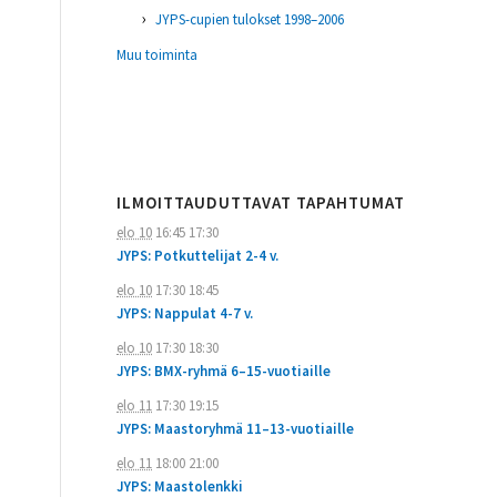
JYPS-cupien tulokset 1998–2006
Muu toiminta
ILMOITTAUDUTTAVAT TAPAHTUMAT
elo 10
16:45
17:30
JYPS: Potkuttelijat 2-4 v.
elo 10
17:30
18:45
JYPS: Nappulat 4-7 v.
elo 10
17:30
18:30
JYPS: BMX-ryhmä 6–15-vuotiaille
elo 11
17:30
19:15
JYPS: Maastoryhmä 11–13-vuotiaille
elo 11
18:00
21:00
JYPS: Maastolenkki