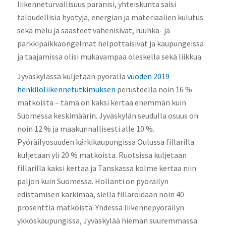
liikenneturvallisuus paranisi, yhteiskunta saisi
taloudellisia hyötyjä, energian ja materiaalien kulutus
sekä melu ja saasteet vähenisivät, ruuhka- ja
parkkipaikkaongelmat helpottaisivat ja kaupungeissa
ja taajamissa olisi mukavampaa oleskella sekä liikkua.
Jyväskylässä kuljetaan pyörällä
vuoden 2019
henkilöliikennetutkimuksen
perusteella noin 16 %
matkoista – tämä on kaksi kertaa enemmän kuin
Suomessa keskimäärin. Jyväskylän seudulla osuus on
noin 12 % ja maakunnallisesti alle 10 %.
Pyöräilyosuuden kärkikaupungissa Oulussa fillarilla
kuljetaan yli 20 % matkoista. Ruotsissa kuljetaan
fillarilla kaksi kertaa ja Tanskassa kolme kertaa niin
paljon kuin Suomessa. Hollanti on pyöräilyn
edistämisen kärkimaa, siellä fillaroidaan noin 40
prosenttia matkoista. Yhdessä liikennepyöräilyn
ykköskaupungissa, Jyväskylää hieman suuremmassa