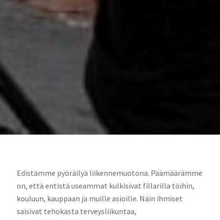
Edistämme pyöräilyä liikennemuotona. Päämäärämme
on, että entistä useammat kulkisivat fillarilla töihin,
kouluun, kauppaan ja muille asioille. Näin ihmiset
saisivat tehokasta terveysliikuntaa,