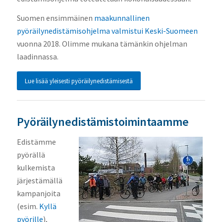
Suomen ensimmäinen
maakunnallinen
pyöräilynedistämisohjelma valmistui Keski-Suomeen
vuonna 2018. Olimme mukana tämänkin ohjelman
laadinnassa.
Lue lisää yleisesti pyöräilynedistämisestä
Pyöräilynedistämistoimintaamme
Edistämme
pyörällä
kulkemista
järjestämällä
kampanjoita
(esim.
Kyllä
pyörille
),