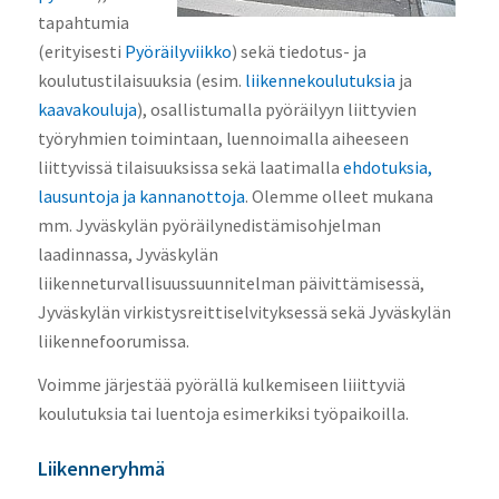
tapahtumia
(erityisesti
Pyöräilyviikko
) sekä tiedotus- ja
koulutustilaisuuksia (esim.
liikennekoulutuksia
ja
kaavakouluja
), osallistumalla pyöräilyyn liittyvien
työryhmien toimintaan, luennoimalla aiheeseen
liittyvissä tilaisuuksissa sekä laatimalla
ehdotuksia,
lausuntoja ja kannanottoja
. Olemme olleet mukana
mm. Jyväskylän pyöräilynedistämisohjelman
laadinnassa, Jyväskylän
liikenneturvallisuussuunnitelman päivittämisessä,
Jyväskylän virkistysreittiselvityksessä sekä Jyväskylän
liikennefoorumissa.
Voimme järjestää pyörällä kulkemiseen liiittyviä
koulutuksia tai luentoja esimerkiksi työpaikoilla.
Liikenneryhmä