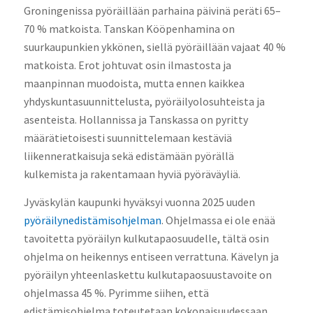
Groningenissa pyöräillään parhaina päivinä peräti 65–
70 % matkoista. Tanskan Kööpenhamina on
suurkaupunkien ykkönen, siellä pyöräillään vajaat 40 %
matkoista. Erot johtuvat osin ilmastosta ja
maanpinnan muodoista, mutta ennen kaikkea
yhdyskuntasuunnittelusta, pyöräilyolosuhteista ja
asenteista. Hollannissa ja Tanskassa on pyritty
määrätietoisesti suunnittelemaan kestäviä
liikenneratkaisuja sekä edistämään pyörällä
kulkemista ja rakentamaan hyviä pyöräväyliä.
Jyväskylän kaupunki hyväksyi vuonna 2025 uuden
pyöräilynedistämisohjelman
. Ohjelmassa ei ole enää
tavoitetta pyöräilyn kulkutapaosuudelle, tältä osin
ohjelma on heikennys entiseen verrattuna. Kävelyn ja
pyöräilyn yhteenlaskettu kulkutapaosuustavoite on
ohjelmassa 45 %. Pyrimme siihen, että
edistämisohjelma toteutetaan kokonaisuudessaan.