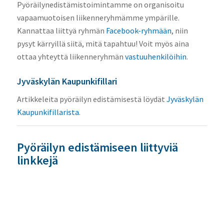
Pyöräilynedistämistoimintamme on organisoitu
vapaamuotoisen liikenneryhmämme ympärille.
Kannattaa liittyä ryhmän
Facebook-ryhmään
, niin
pysyt kärryillä siitä, mitä tapahtuu! Voit myös aina
ottaa yhteyttä liikenneryhmän
vastuuhenkilöihin
.
Jyväskylän Kaupunkifillari
Artikkeleita pyöräilyn edistämisestä löydät
Jyväskylän
Kaupunkifillarista
.
Pyöräilyn edistämiseen liittyviä
linkkejä
Linkkejä löytyy
linkit
-sivultamme!