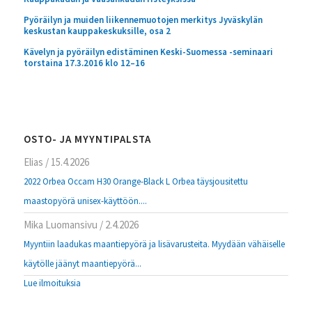
Pyöräilyn ja muiden liikennemuotojen merkitys Jyväskylän
keskustan kauppakeskuksille, osa 2
Kävelyn ja pyöräilyn edistäminen Keski-Suomessa -seminaari
torstaina 17.3.2016 klo 12–16
OSTO- JA MYYNTIPALSTA
Elias
/
15.4.2026
2022 Orbea Occam H30 Orange-Black L Orbea täysjousitettu
maastopyörä unisex-käyttöön....
Mika Luomansivu
/
2.4.2026
Myyntiin laadukas maantiepyörä ja lisävarusteita. Myydään vähäiselle
käytölle jäänyt maantiepyörä...
Lue ilmoituksia