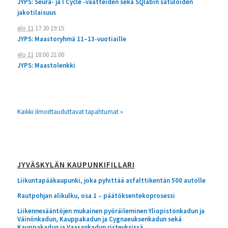
JYPS: Seura- ja I Cycle -vaatteiden sekä SQlabin satuloiden
jakotilaisuus
elo 11
17:30
19:15
JYPS: Maastoryhmä 11–13-vuotiaille
elo 11
18:00
21:00
JYPS: Maastolenkki
Kaikki ilmoittauduttavat tapahtumat »
JYVÄSKYLÄN KAUPUNKIFILLARI
Liikuntapääkaupunki, joka pyhittää asfalttikentän 500 autolle
Rautpohjan alikulku, osa 1 – päätöksentekoprosessi
Liikennesääntöjen mukainen pyöräileminen Yliopistonkadun ja
Väinönkadun, Kauppakadun ja Cygnaeuksenkadun sekä
Kauppakadun ja Vaasankadun risteyksissä