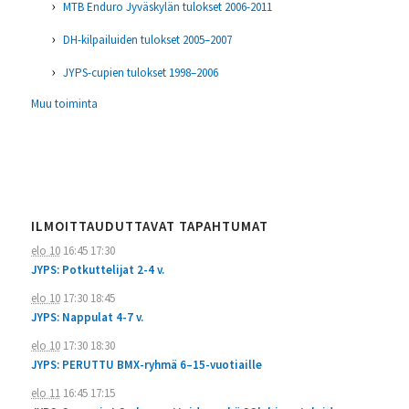
MTB Enduro Jyväskylän tulokset 2006-2011
DH-kilpailuiden tulokset 2005–2007
JYPS-cupien tulokset 1998–2006
Muu toiminta
ILMOITTAUDUTTAVAT TAPAHTUMAT
elo 10
16:45
17:30
JYPS: Potkuttelijat 2-4 v.
elo 10
17:30
18:45
JYPS: Nappulat 4-7 v.
elo 10
17:30
18:30
JYPS: PERUTTU BMX-ryhmä 6–15-vuotiaille
elo 11
16:45
17:15