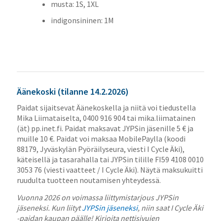
musta: 1S, 1XL
indigonsininen: 1M
Äänekoski (tilanne 14.2.2026)
Paidat sijaitsevat Äänekoskella ja niitä voi tiedustella
Mika Liimataiselta, 0400 916 904 tai mika.liimatainen
(ät) pp.inet.fi. Paidat maksavat JYPSin jäsenille 5 € ja
muille 10 €. Paidat voi maksaa MobilePaylla (koodi
88179, Jyväskylän Pyöräilyseura, viesti I Cycle Äki),
käteisellä ja tasarahalla tai JYPSin tilille FI59 4108 0010
3053 76 (viesti vaatteet / I Cycle Äki). Näytä maksukuitti
ruudulta tuotteen noutamisen yhteydessä.
Vuonna 2026 on voimassa liittymistarjous JYPSin
jäseneksi. Kun liityt
JYPSin jäseneksi
, niin saat I Cycle Äki
-paidan kaupan päälle! Kirjoita nettisivujen