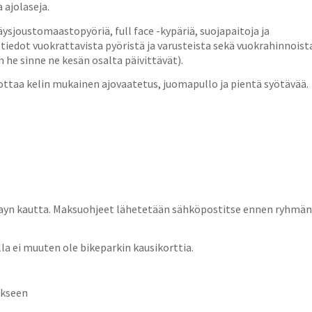
 ajolaseja.
ysjoustomaastopyöriä, full face -kypäriä, suojapaitoja ja
t tiedot vuokrattavista pyöristä ja varusteista sekä vuokrahinnoist
n he sinne ne kesän osalta päivittävät).
ä ottaa kelin mukainen ajovaatetus, juomapullo ja pientä syötävää.
ePayn kautta. Maksuohjeet lähetetään sähköpostitse ennen ryhmän
alla ei muuten ole bikeparkin kausikorttia.
rikseen