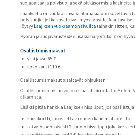
suojapaitaa ja polvisuojia sekä pitkäsormisia käsineitä ja
Laajiksella on vuokrattavana alamäkiajoon soveltuvia tä
polvisuojia, jotka soveltuvat myös lapsille. Ajantasaise
löytyy
Laajiksen vuokraamon sivuilta
(ainakin sitten, ku
Pyörän ja suojavarusteiden lisäksi harjoituksiin on hyv
Osallistumismaksut
yksi jakso 65 €
koko kausi 110 €
Osallistumismaksut sisältävät ohjauksen.
Osallistumismaksun voi maksaa tilisiirrolla tai Mobil
alkamista.
Lisäksi pitää hankkia Laajiksen hissiliput, jos osallistuj
kausikortti, lunastettava ennen kauden alkamista
tai vaihtoehtoisesti 2 tunnin hissilippu joka kerta e
tarvittaessa keycard 7 €, jos sitä ei muuten ole