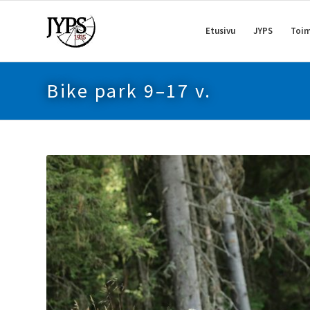
Etusivu
JYPS
Toim
Bike park 9–17 v.