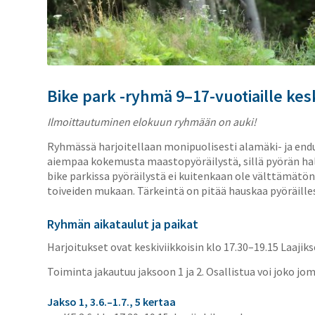
Bike park -ryhmä 9–17-vuotiaille kesk
Ilmoittautuminen elokuun ryhmään on auki!
Ryhmässä harjoitellaan monipuolisesti alamäki- ja end
aiempaa kokemusta maastopyöräilystä, sillä pyörän ha
bike parkissa pyöräilystä ei kuitenkaan ole välttämätö
toiveiden mukaan. Tärkeintä on pitää hauskaa pyöräille
Ryhmän aikataulut ja paikat
Harjoitukset ovat keskiviikkoisin klo 17.30–19.15 Laajiks
Toiminta jakautuu jaksoon 1 ja 2. Osallistua voi joko j
Jakso 1, 3.6.–1.7., 5 kertaa