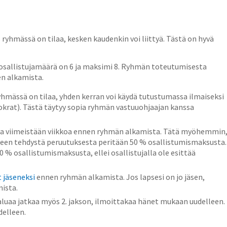
hmässä on tilaa, kesken kaudenkin voi liittyä. Tästä on hyvä
osallistujamäärä on 6 ja maksimi 8. Ryhmän toteutumisesta
en alkamista.
yhmässä on tilaa, yhden kerran voi käydä tutustumassa ilmaiseksi
uokrat). Tästä täytyy sopia ryhmän vastuuohjaajan kanssa
ta viimeistään viikkoa ennen ryhmän alkamista. Tätä myöhemmin
keen tehdystä peruutuksesta peritään 50 % osallistumismaksusta.
% osallistumismaksusta, ellei osallistujalla ole esittää
 jäseneksi
ennen ryhmän alkamista. Jos lapsesi on jo jäsen,
ista.
haluaa jatkaa myös 2. jakson, ilmoittakaa hänet mukaan uudelleen.
elleen.