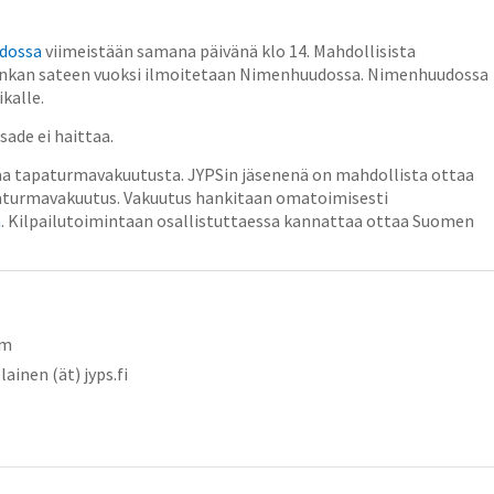
dossa
viimeistään samana päivänä klo 14. Mahdollisista
rankan sateen vuoksi ilmoitetaan Nimenhuudossa. Nimenhuudossa
kalle.
 sade ei haittaa.
aa tapaturmavakuutusta. JYPSin jäsenenä on mahdollista ottaa
apaturmavakuutus. Vakuutus hankitaan omatoimisesti
a
. Kilpailutoimintaan osallistuttaessa kannattaa ottaa Suomen
om
ainen (ät) jyps.fi