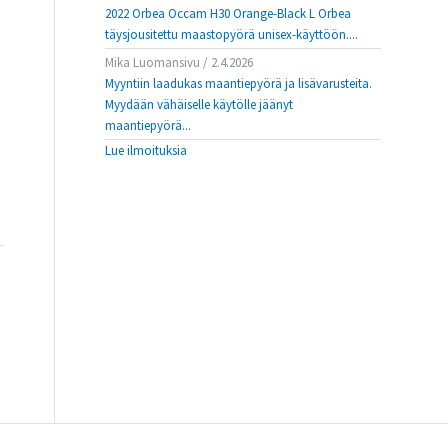
2022 Orbea Occam H30 Orange-Black L Orbea
täysjousitettu maastopyörä unisex-käyttöön....
Mika Luomansivu
/
2.4.2026
Myyntiin laadukas maantiepyörä ja lisävarusteita.
Myydään vähäiselle käytölle jäänyt
maantiepyörä...
Lue ilmoituksia