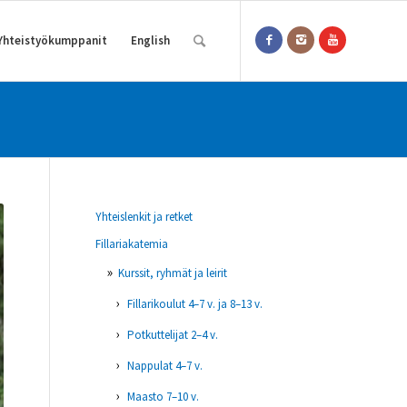
Yhteistyökumppanit
English
Yhteislenkit ja retket
Fillariakatemia
Kurssit, ryhmät ja leirit
Fillarikoulut 4–7 v. ja 8–13 v.
Potkuttelijat 2–4 v.
Nappulat 4–7 v.
Maasto 7–10 v.