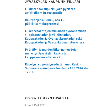
JYVÄSKYLÄN KAUPUNKIFILLARI
Liikuntapääkaupunki, joka pyhittää
asfalttikentän 500 autolle
Rautpohjan alikulku, osa 1 –
päätöksentekoprosessi
Liikennesääntöjen mukainen pyöräileminen
Yliopistonkadun ja Väinönkadun,
Kauppakadun ja Cygnaeuksenkadun sekä
Kauppakadun ja Vaasankadun risteyksissä
Pyöräilyn ja muiden liikennemuotojen
merkitys Jyväskylän keskustan
kauppakeskuksille, osa 2
,
Kävelyn ja pyöräilyn edistäminen Keski-
Suomessa -seminaari torstaina 17.3.2016 klo
12–16
OSTO- JA MYYNTIPALSTA
Elias
/
15.4.2026