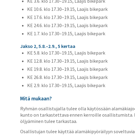
KE 3.6. klo 17.30–19.15, Laajis bikepark
KE 10.6. klo 17.30–19.15, Laajis bikepark
KE 17.6. klo 17.30–19.15, Laajis bikepark
KE 24.6. klo 17.30–19.15, Laajis bikepark
KE 1.7. klo 17.30–19.15, Laajis bikepark
Jakso 2, 5.8.–2.9., 5 kertaa
KE 5.8. klo 17.30–19.15, Laajis bikepark
KE 12.8. klo 17.30–19.15, Laajis bikepark
KE 19.8. klo 17.30–19.15, Laajis bikepark
KE 26.8. klo 17.30–19.15, Laajis bikepark
KE 2.9. klo 17.30–19.15, Laajis bikepark
Mitä mukaan?
Ryhmän osallistujalla tulee olla käytössään alamäkiajo
kunto on tarkastettava ennen kerroille osallistumista. E
öljyäminen tulee tarkastaa.
Osallistujan tulee käyttää alamäkipyöräilyyn soveltuvia