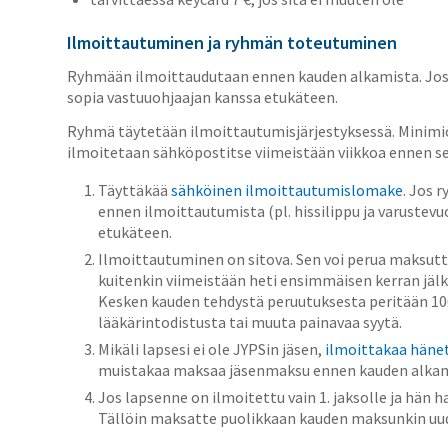
Ilmoittautuminen ja ryhmän toteutuminen
Ryhmään ilmoittaudutaan ennen kauden alkamista. Jos ry
sopia vastuuohjaajan kanssa etukäteen.
Ryhmä täytetään ilmoittautumisjärjestyksessä. Minimi
ilmoitetaan sähköpostitse viimeistään viikkoa ennen s
Täyttäkää
sähköinen ilmoittautumislomake
.
Jos r
ennen ilmoittautumista (pl. hissilippu ja varustev
etukäteen.
Ilmoittautuminen on sitova. Sen voi perua maksut
kuitenkin viimeistään heti ensimmäisen kerran jäl
Kesken kauden tehdystä peruutuksesta peritään 100 
lääkärintodistusta tai muuta painavaa syytä.
Mikäli lapsesi ei ole JYPSin jäsen,
ilmoittakaa hänet
muistakaa maksaa jäsenmaksu ennen kauden alkam
Jos lapsenne on ilmoitettu vain 1. jaksolle ja hän 
Tällöin maksatte puolikkaan kauden maksunkin uud