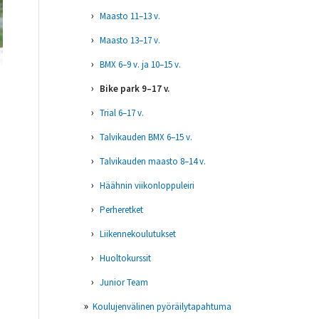
Maasto 11–13 v.
Maasto 13–17 v.
BMX 6–9 v. ja 10–15 v.
Bike park 9–17 v.
Trial 6–17 v.
Talvikauden BMX 6–15 v.
Talvikauden maasto 8–14 v.
Häähnin viikonloppuleiri
Perheretket
Liikennekoulutukset
Huoltokurssit
Junior Team
Koulujenvälinen pyöräilytapahtuma