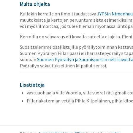
Muita ohjeita
Kullekin kerralle on ilmoittauduttava
JYPSin Nimenhuu
muutoksista ja kertojen peruuntumisista esimerkiksi 
voi myös ilmoittaa, jos tulee hieman myöhässä lähtöpai
Kerroilla on säävaraus eli kovalla sateella ei ajeta. Pieni
Suosittelemme osallistujille pyöräilytoiminnan kattav
Suomen Pyöräilyn Fillaripassi eli harrastepyöräilyn t
suoraan
Suomen Pyöräilyn ja Suomisportin nettisivuilt
Pyöräilyn vakuutuksellinen kilpailulisenssi.
Lisätietoja
vastuuohjaaja Ville Vuorela, ville.vuorel (ät) gmail.c
Fillariakatemian vetäjä Pihla Kilpeläinen, pihla.kilpel