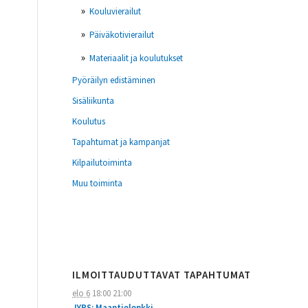
Kouluvierailut
Päiväkotivierailut
Materiaalit ja koulutukset
Pyöräilyn edistäminen
Sisäliikunta
Koulutus
Tapahtumat ja kampanjat
Kilpailutoiminta
Muu toiminta
ILMOITTAUDUTTAVAT TAPAHTUMAT
elo 6
18:00
21:00
JYPS: Maantielenkki