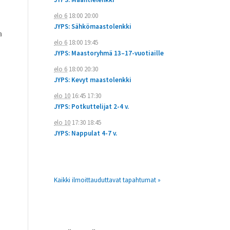
elo 6
18:00
20:00
JYPS: Sähkömaastolenkki
a
elo 6
18:00
19:45
JYPS: Maastoryhmä 13–17-vuotiaille
elo 6
18:00
20:30
JYPS: Kevyt maastolenkki
elo 10
16:45
17:30
JYPS: Potkuttelijat 2-4 v.
elo 10
17:30
18:45
JYPS: Nappulat 4-7 v.
Kaikki ilmoittauduttavat tapahtumat »