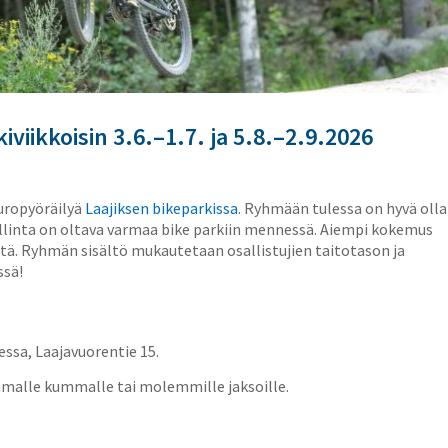
iviikkoisin 3.6.–1.7. ja 5.8.–2.9.2026
uropyöräilyä
Laajiksen bikeparkissa
. Ryhmään tulessa on hyvä olla
llinta on oltava varmaa bike parkiin mennessä. Aiempi kokemus
ntä. Ryhmän sisältö mukautetaan osallistujien taitotason ja
ssä!
essa, Laajavuorentie 15.
ommalle kummalle tai molemmille jaksoille.