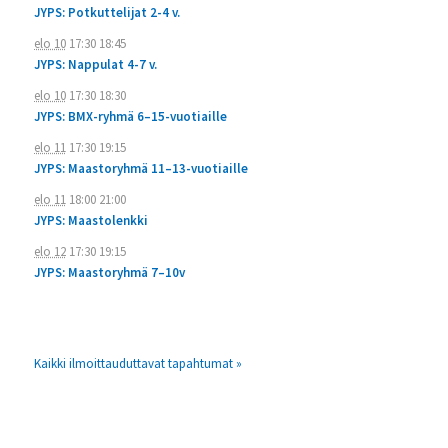
JYPS: Potkuttelijat 2-4 v.
elo 10
17:30
18:45
JYPS: Nappulat 4-7 v.
elo 10
17:30
18:30
JYPS: BMX-ryhmä 6–15-vuotiaille
elo 11
17:30
19:15
JYPS: Maastoryhmä 11–13-vuotiaille
elo 11
18:00
21:00
JYPS: Maastolenkki
elo 12
17:30
19:15
JYPS: Maastoryhmä 7–10v
Kaikki ilmoittauduttavat tapahtumat »