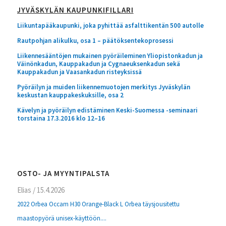
JYVÄSKYLÄN KAUPUNKIFILLARI
Liikuntapääkaupunki, joka pyhittää asfalttikentän 500 autolle
Rautpohjan alikulku, osa 1 – päätöksentekoprosessi
Liikennesääntöjen mukainen pyöräileminen Yliopistonkadun ja
Väinönkadun, Kauppakadun ja Cygnaeuksenkadun sekä
Kauppakadun ja Vaasankadun risteyksissä
Pyöräilyn ja muiden liikennemuotojen merkitys Jyväskylän
keskustan kauppakeskuksille, osa 2
Kävelyn ja pyöräilyn edistäminen Keski-Suomessa -seminaari
torstaina 17.3.2016 klo 12–16
OSTO- JA MYYNTIPALSTA
Elias
/
15.4.2026
2022 Orbea Occam H30 Orange-Black L Orbea täysjousitettu
maastopyörä unisex-käyttöön....