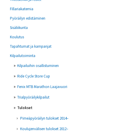
Fillariakatemia
Pyöräilyn edistäminen
Sisäliikunta
Koulutus
Tapahtumat ja kampanjat
Kilpailutoiminta
Kilpailuihin osallistuminen
Ride Cycle Store Cup
Fenix MTB Marathon Laajavuori
Trialpyöräilykilpailut
Tulokset
Pimeäpyöräilyn tulokset 2014–
Koulujenvälisen tulokset 2012–