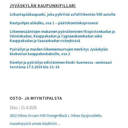
JYVÄSKYLÄN KAUPUNKIFILLARI
Liikuntapääkaupunki, joka pyhittää asfalttikentän 500 autolle
Rautpohjan alikulku, osa 1 – päätöksentekoprosessi
Liikennesääntöjen mukainen pyöräileminen Yliopistonkadun ja
Väinönkadun, Kauppakadun ja Cygnaeuksenkadun sekä
Kauppakadun ja Vaasankadun risteyksissä
Pyöräilyn ja muiden liikennemuotojen merkitys Jyväskylän
keskustan kauppakeskuksille, osa 2
Kävelyn ja pyöräilyn edistäminen Keski-Suomessa -seminaari
torstaina 17.3.2016 klo 12–16
OSTO- JA MYYNTIPALSTA
Elias
/
15.4.2026
2022 Orbea Occam H30 Orange-Black L Orbea täysjousitettu
maastopyörä unisex-käyttöön....