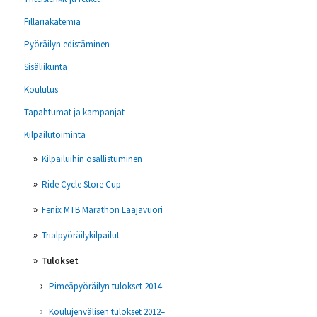
Fillariakatemia
Pyöräilyn edistäminen
Sisäliikunta
Koulutus
Tapahtumat ja kampanjat
Kilpailutoiminta
Kilpailuihin osallistuminen
Ride Cycle Store Cup
Fenix MTB Marathon Laajavuori
Trialpyöräilykilpailut
Tulokset
Pimeäpyöräilyn tulokset 2014–
Koulujenvälisen tulokset 2012–