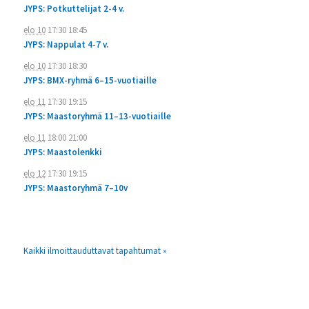
JYPS: Potkuttelijat 2-4 v.
elo 10
17:30
18:45
JYPS: Nappulat 4-7 v.
elo 10
17:30
18:30
JYPS: BMX-ryhmä 6–15-vuotiaille
elo 11
17:30
19:15
JYPS: Maastoryhmä 11–13-vuotiaille
elo 11
18:00
21:00
JYPS: Maastolenkki
elo 12
17:30
19:15
JYPS: Maastoryhmä 7–10v
Kaikki ilmoittauduttavat tapahtumat »