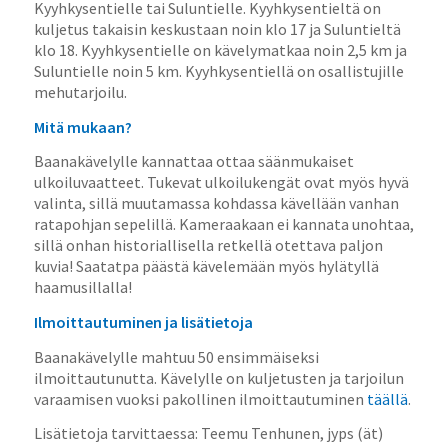
Kyyhkysentielle tai Suluntielle. Kyyhkysentieltä on
kuljetus takaisin keskustaan noin klo 17 ja Suluntieltä
klo 18. Kyyhkysentielle on kävelymatkaa noin 2,5 km ja
Suluntielle noin 5 km. Kyyhkysentiellä on osallistujille
mehutarjoilu.
Mitä mukaan?
Baanakävelylle kannattaa ottaa säänmukaiset
ulkoiluvaatteet. Tukevat ulkoilukengät ovat myös hyvä
valinta, sillä muutamassa kohdassa kävellään vanhan
ratapohjan sepelillä. Kameraakaan ei kannata unohtaa,
sillä onhan historiallisella retkellä otettava paljon
kuvia! Saatatpa päästä kävelemään myös hylätyllä
haamusillalla!
Ilmoittautuminen ja lisätietoja
Baanakävelylle mahtuu 50 ensimmäiseksi
ilmoittautunutta. Kävelylle on kuljetusten ja tarjoilun
varaamisen vuoksi pakollinen ilmoittautuminen
täällä
.
Lisätietoja tarvittaessa: Teemu Tenhunen, jyps (ät)