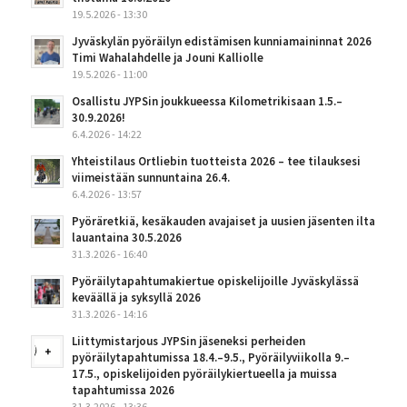
19.5.2026 - 13:30
Jyväskylän pyöräilyn edistämisen kunniamaininnat 2026
Timi Wahalahdelle ja Jouni Kalliolle
19.5.2026 - 11:00
Osallistu JYPSin joukkueessa Kilometrikisaan 1.5.–
30.9.2026!
6.4.2026 - 14:22
Yhteistilaus Ortliebin tuotteista 2026 – tee tilauksesi
viimeistään sunnuntaina 26.4.
6.4.2026 - 13:57
Pyöräretkiä, kesäkauden avajaiset ja uusien jäsenten ilta
lauantaina 30.5.2026
31.3.2026 - 16:40
Pyöräilytapahtumakiertue opiskelijoille Jyväskylässä
keväällä ja syksyllä 2026
31.3.2026 - 14:16
Liittymistarjous JYPSin jäseneksi perheiden
pyöräilytapahtumissa 18.4.–9.5., Pyöräilyviikolla 9.–
17.5., opiskelijoiden pyöräilykiertueella ja muissa
tapahtumissa 2026
31.3.2026 - 13:36