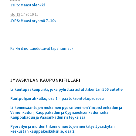
JYPS: Maastolenkki
elo 12
17:30
19:15
JYPS: Maastoryhmä 7–10v
Kaikki ilmoittauduttavat tapahtumat »
JYVÄSKYLÄN KAUPUNKIFILLARI
Liikuntapääkaupunki, joka pyhittää asfalttikentän 500 autolle
Rautpohjan alikulku, osa 1 – päätöksentekoprosessi
Liikennesääntöjen mukainen pyöräileminen Yliopistonkadun ja
Väinönkadun, Kauppakadun ja Cygnaeuksenkadun sekä
Kauppakadun ja Vaasankadun risteyksissä
Pyöräilyn ja muiden liikennemuotojen merkitys Jyväskylän
keskustan kauppakeskuksille, osa 2