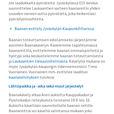
ole laadukkaita pyöräteitä. Jyväskylässä ELY-keskus
suunnittelee Laukaantien varteen baanareitin yhden
osuuden viereen uutta pyörätietä, joka heikentäisi
pyöräilyolosuhteita.
Baanan esittely Jyväskylän Kaupunkifillarissa
Baanan toteuttamisen edistämiseksi järjestämme
avoimen Baanakävelyn. Kävelemme tapahtumassa
baanareitillä, esittelemme baanan ominaispiirteitä ja
hyötyjä sekä keskustelemme baanan toteuttamisesta
ja
Laukaantien tiesuunnitelmasta
. Kävelyllä mukana on
myös Jyväskylän kaupungin liikenneinsinööri Timo
Vuoriainen. Vuoriainen mm. esittelee laaditun
baanaselvityksen
tuloksia.
Lähtöpaikka ja -aika sekä muut järjestelyt
Baanakävely alkaa Aren aukiolta Kauppakadun ja
Puistokadun risteyksestä torstaina 19.9. klo 16.
Aukiolta kävellään suunnitellulle baanan reitille.
Baanareittiä voi kävellä valintansa mukaan joko