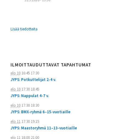
Lisää tiedotteita
ILMOITTAUDUTTAVAT TAPAHTUMAT
elo 10
16:45
17:30
JYPS: Potkuttelijat 2-4 v.
elo 10
17:30
18:45
JYPS: Nappulat 4-7 v.
elo 10
17:30
18:30
JYPS: BMX-ryhmä 6–15-vuotiaille
elo 11
17:30
19:15
JYPS: Maastoryhmä 11–13-vuotiaille
elo 11
18:00
21:00