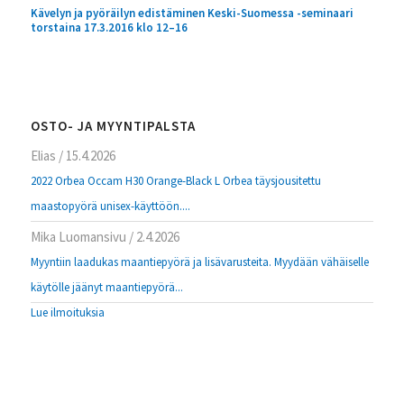
Kävelyn ja pyöräilyn edistäminen Keski-Suomessa -seminaari
torstaina 17.3.2016 klo 12–16
OSTO- JA MYYNTIPALSTA
Elias
/
15.4.2026
2022 Orbea Occam H30 Orange-Black L Orbea täysjousitettu
maastopyörä unisex-käyttöön....
Mika Luomansivu
/
2.4.2026
Myyntiin laadukas maantiepyörä ja lisävarusteita. Myydään vähäiselle
käytölle jäänyt maantiepyörä...
Lue ilmoituksia