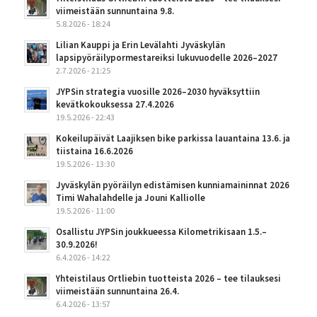
viimeistään sunnuntaina 9.8.
5.8.2026 - 18:24
Lilian Kauppi ja Erin Levälahti Jyväskylän
lapsipyöräilypormestareiksi lukuvuodelle 2026–2027
2.7.2026 - 21:25
JYPSin strategia vuosille 2026–2030 hyväksyttiin
kevätkokouksessa 27.4.2026
19.5.2026 - 22:43
Kokeilupäivät Laajiksen bike parkissa lauantaina 13.6. ja
tiistaina 16.6.2026
19.5.2026 - 13:30
Jyväskylän pyöräilyn edistämisen kunniamaininnat 2026
Timi Wahalahdelle ja Jouni Kalliolle
19.5.2026 - 11:00
Osallistu JYPSin joukkueessa Kilometrikisaan 1.5.–
30.9.2026!
6.4.2026 - 14:22
Yhteistilaus Ortliebin tuotteista 2026 – tee tilauksesi
viimeistään sunnuntaina 26.4.
6.4.2026 - 13:57