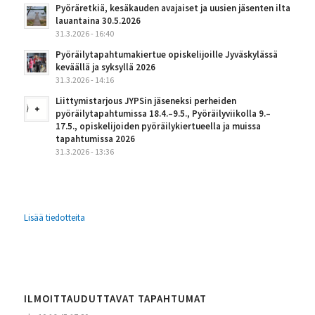
Pyöräretkiä, kesäkauden avajaiset ja uusien jäsenten ilta
lauantaina 30.5.2026
31.3.2026 - 16:40
Pyöräilytapahtumakiertue opiskelijoille Jyväskylässä
keväällä ja syksyllä 2026
31.3.2026 - 14:16
Liittymistarjous JYPSin jäseneksi perheiden
pyöräilytapahtumissa 18.4.–9.5., Pyöräilyviikolla 9.–
17.5., opiskelijoiden pyöräilykiertueella ja muissa
tapahtumissa 2026
31.3.2026 - 13:36
Lisää tiedotteita
ILMOITTAUDUTTAVAT TAPAHTUMAT