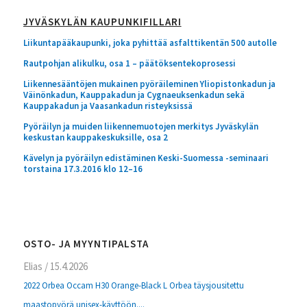
JYVÄSKYLÄN KAUPUNKIFILLARI
Liikuntapääkaupunki, joka pyhittää asfalttikentän 500 autolle
Rautpohjan alikulku, osa 1 – päätöksentekoprosessi
Liikennesääntöjen mukainen pyöräileminen Yliopistonkadun ja
Väinönkadun, Kauppakadun ja Cygnaeuksenkadun sekä
Kauppakadun ja Vaasankadun risteyksissä
Pyöräilyn ja muiden liikennemuotojen merkitys Jyväskylän
keskustan kauppakeskuksille, osa 2
Kävelyn ja pyöräilyn edistäminen Keski-Suomessa -seminaari
torstaina 17.3.2016 klo 12–16
OSTO- JA MYYNTIPALSTA
Elias
/
15.4.2026
2022 Orbea Occam H30 Orange-Black L Orbea täysjousitettu
maastopyörä unisex-käyttöön....