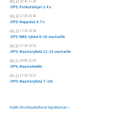
elo 10
16:45
17:30
JYPS: Potkuttelijat 2-4 v.
elo 10
17:30
18:45
JYPS: Nappulat 4-7 v.
elo 10
17:30
18:30
JYPS: BMX-ryhmä 6–15-vuotiaille
elo 11
17:30
19:15
JYPS: Maastoryhmä 11–13-vuotiaille
elo 11
18:00
21:00
JYPS: Maastolenkki
elo 12
17:30
19:15
JYPS: Maastoryhmä 7–10v
Kaikki ilmoittauduttavat tapahtumat »