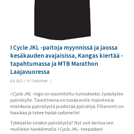
I Cycle JKL -paitoja myynnissä ja jaossa
kesäkauden avajaisissa, Kangas kiertää -
tapahtumassa ja MTB Marathon
Laajavuoressa
/
/
8.6.2012
in
Tiedotteet
I Cycle JKL
-logo on suunniteltu tunnukseksi Jyväskylän
pyöräilylle. Tavoitteena on tuoda esille myönteisiä
mielikuvia pyöräilystä ja edistää pyöräilyä. Fillarointi on
hauskaa ja tekee hyvää sydämelle!
Tykkäätkö sinäkin pyöräilystä? Nyt voit kertoa sen
muillekin hankkimalla
I Cycle JKL
-teepaidan!