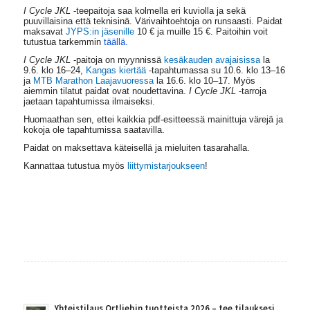
I Cycle JKL
-teepaitoja saa kolmella eri kuviolla ja sekä
puuvillaisina että teknisinä. Värivaihtoehtoja on runsaasti. Paidat
maksavat
JYPS:in jäsenille
10 € ja muille 15 €. Paitoihin voit
tutustua tarkemmin
täällä
.
I Cycle JKL
-paitoja on myynnissä
kesäkauden avajaisissa
la
9.6. klo 16–24,
Kangas kiertää
-tapahtumassa su 10.6. klo 13–16
ja
MTB Marathon Laajavuoressa
la 16.6. klo 10–17. Myös
aiemmin tilatut paidat ovat noudettavina.
I Cycle JKL
-tarroja
jaetaan tapahtumissa ilmaiseksi.
Huomaathan sen, ettei kaikkia pdf-esitteessä mainittuja värejä ja
kokoja ole tapahtumissa saatavilla.
Paidat on maksettava käteisellä ja mieluiten tasarahalla.
Kannattaa tutustua myös
liittymistarjoukseen
!
Yhteistilaus Ortliebin tuotteista 2026 – tee tilauksesi