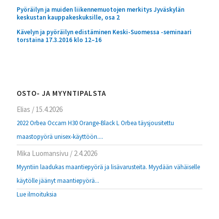
Pyöräilyn ja muiden liikennemuotojen merkitys Jyväskylän
keskustan kauppakeskuksille, osa 2
Kävelyn ja pyöräilyn edistäminen Keski-Suomessa -seminaari
torstaina 17.3.2016 klo 12–16
OSTO- JA MYYNTIPALSTA
Elias
/
15.4.2026
2022 Orbea Occam H30 Orange-Black L Orbea täysjousitettu
maastopyörä unisex-käyttöön....
Mika Luomansivu
/
2.4.2026
Myyntiin laadukas maantiepyörä ja lisävarusteita. Myydään vähäiselle
käytölle jäänyt maantiepyörä...
Lue ilmoituksia