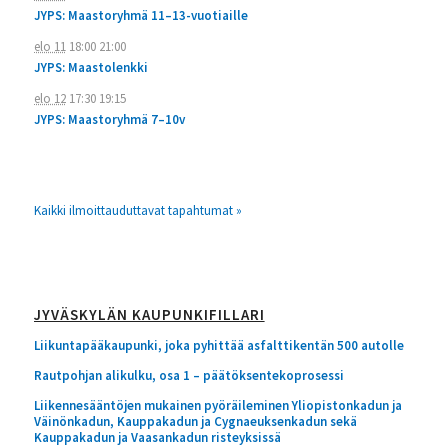
JYPS: Maastoryhmä 11–13-vuotiaille
elo 11
18:00
21:00
JYPS: Maastolenkki
elo 12
17:30
19:15
JYPS: Maastoryhmä 7–10v
Kaikki ilmoittauduttavat tapahtumat »
JYVÄSKYLÄN KAUPUNKIFILLARI
Liikuntapääkaupunki, joka pyhittää asfalttikentän 500 autolle
Rautpohjan alikulku, osa 1 – päätöksentekoprosessi
Liikennesääntöjen mukainen pyöräileminen Yliopistonkadun ja
Väinönkadun, Kauppakadun ja Cygnaeuksenkadun sekä
Kauppakadun ja Vaasankadun risteyksissä