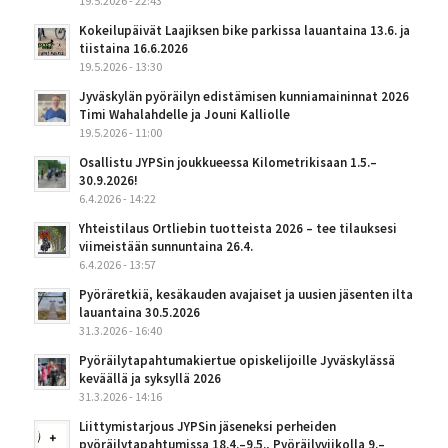
19.5.2026 - 22:43
Kokeilupäivät Laajiksen bike parkissa lauantaina 13.6. ja
tiistaina 16.6.2026
19.5.2026 - 13:30
Jyväskylän pyöräilyn edistämisen kunniamaininnat 2026
Timi Wahalahdelle ja Jouni Kalliolle
19.5.2026 - 11:00
Osallistu JYPSin joukkueessa Kilometrikisaan 1.5.–
30.9.2026!
6.4.2026 - 14:22
Yhteistilaus Ortliebin tuotteista 2026 – tee tilauksesi
viimeistään sunnuntaina 26.4.
6.4.2026 - 13:57
Pyöräretkiä, kesäkauden avajaiset ja uusien jäsenten ilta
lauantaina 30.5.2026
31.3.2026 - 16:40
Pyöräilytapahtumakiertue opiskelijoille Jyväskylässä
keväällä ja syksyllä 2026
31.3.2026 - 14:16
Liittymistarjous JYPSin jäseneksi perheiden
pyöräilytapahtumissa 18.4.–9.5., Pyöräilyviikolla 9.–