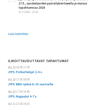
17.5., opiskelijoiden pyöräilykiertueella ja muissa
tapahtumissa 2026
31.3.2026 - 13:36
Lisää tiedotteita
ILMOITTAUDUTTAVAT TAPAHTUMAT
elo 10
16:45
17:30
JYPS: Potkuttelijat 2-4 v.
elo 10
17:30
18:30
JYPS: BMX-ryhmä 6–15-vuotiaille
elo 10
17:30
18:45
JYPS: Nappulat 4-7 v.
elo 11
17:30
19:15