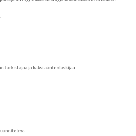
a
.
an tarkistajaa ja kaksi ääntenlaskijaa
asuunnitelma