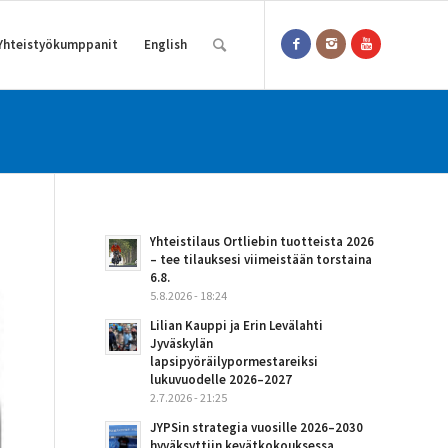
Yhteistyökumppanit
English
Yhteistilaus Ortliebin tuotteista 2026
– tee tilauksesi viimeistään torstaina
6.8.
5.8.2026 - 18:24
Lilian Kauppi ja Erin Levälahti
Jyväskylän
lapsipyöräilypormestareiksi
lukuvuodelle 2026–2027
2.7.2026 - 21:25
JYPSin strategia vuosille 2026–2030
hyväksyttiin kevätkokouksessa