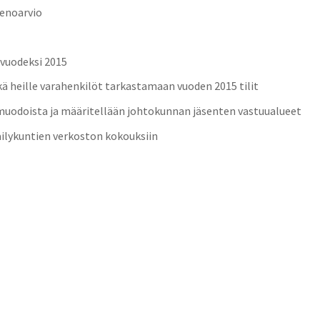
menoarvio
 vuodeksi 2015
kä heille varahenkilöt tarkastamaan vuoden 2015 tilit
 muodoista ja määritellään johtokunnan jäsenten vastuualueet
räilykuntien verkoston kokouksiin