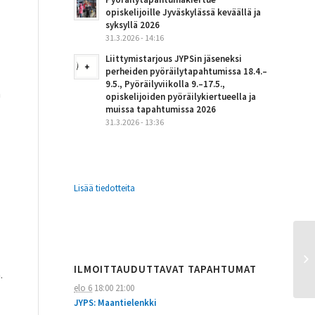
opiskelijoille Jyväskylässä keväällä ja
syksyllä 2026
31.3.2026 - 14:16
Liittymistarjous JYPSin jäseneksi
perheiden pyöräilytapahtumissa 18.4.–
9.5., Pyöräilyviikolla 9.–17.5.,
n
opiskelijoiden pyöräilykiertueella ja
muissa tapahtumissa 2026
31.3.2026 - 13:36
Lisää tiedotteita
ILMOITTAUDUTTAVAT TAPAHTUMAT
.
elo 6
18:00
21:00
JYPS: Maantielenkki