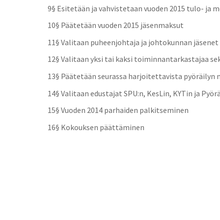
9§ Esitetään ja vahvistetaan vuoden 2015
tulo- ja 
10§ Päätetään vuoden 2015 jäsenmaksut
11§ Valitaan puheenjohtaja ja johtokunnan jäsenet
12§ Valitaan yksi tai kaksi toiminnantarkastajaa se
13§ Päätetään seurassa harjoitettavista pyöräilyn
14§ Valitaan edustajat SPU:n, KesLin, KYTin ja Pyö
15§ Vuoden 2014 parhaiden palkitseminen
16§ Kokouksen päättäminen