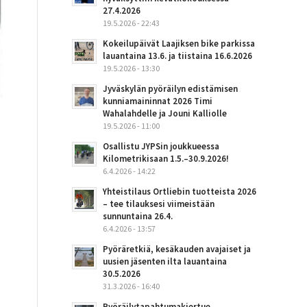
27.4.2026
19.5.2026 - 22:43
Kokeilupäivät Laajiksen bike parkissa
lauantaina 13.6. ja tiistaina 16.6.2026
19.5.2026 - 13:30
Jyväskylän pyöräilyn edistämisen
kunniamaininnat 2026 Timi
Wahalahdelle ja Jouni Kalliolle
19.5.2026 - 11:00
Osallistu JYPSin joukkueessa
Kilometrikisaan 1.5.–30.9.2026!
6.4.2026 - 14:22
Yhteistilaus Ortliebin tuotteista 2026
– tee tilauksesi viimeistään
sunnuntaina 26.4.
6.4.2026 - 13:57
Pyöräretkiä, kesäkauden avajaiset ja
uusien jäsenten ilta lauantaina
30.5.2026
31.3.2026 - 16:40
Pyöräilytapahtumakiertue