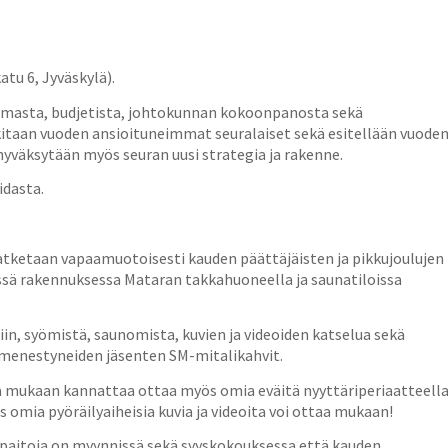
tu 6, Jyväskylä).
masta, budjetista, johtokunnan kokoonpanosta sekä
itaan vuoden ansioituneimmat seuralaiset sekä esitellään vuode
hyväksytään myös seuran uusi strategia ja rakenne.
idasta.
 jatketaan vapaamuotoisesti kauden päättäjäisten ja pikkujoulujen
sessä rakennuksessa Mataran takkahuoneella ja saunatiloissa
iin, syömistä, saunomista, kuvien ja videoiden katselua sekä
a menestyneiden jäsenten SM-mitalikahvit.
ta mukaan kannattaa ottaa myös omia eväitä nyyttäriperiaatteella
ia pyöräilyaiheisia kuvia ja videoita voi ottaa mukaan!
paitoja on myynnissä sekä syyskokouksessa että kauden