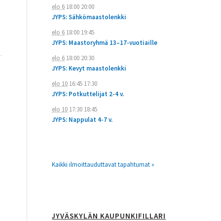
elo 6
18:00
20:00
JYPS: Sähkömaastolenkki
elo 6
18:00
19:45
JYPS: Maastoryhmä 13–17-vuotiaille
elo 6
18:00
20:30
JYPS: Kevyt maastolenkki
elo 10
16:45
17:30
JYPS: Potkuttelijat 2-4 v.
elo 10
17:30
18:45
JYPS: Nappulat 4-7 v.
Kaikki ilmoittauduttavat tapahtumat »
JYVÄSKYLÄN KAUPUNKIFILLARI