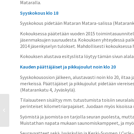
Mataralla.
Syyskokous klo 18
Syyskokous pidetään Mataran Matara-salissa (Mataranka
Kokouksessa päätetään vuoden 2015 toimintasuunnitel
jäsenmaksujen suuruudesta. Kokouksen yhteydessä palk
2014 jäsenkyselyn tulokset. Mahdollisesti kokouksessa 
Kokouksen alustava esityslista löytyy tämän sivun alala
Kauden päättäjäiset ja pikkujoulut noin klo 20
Syyskokousosion jälkeen, alustavasti noin klo 20, iltaa
merkeissä. Päättäjäiset ja pikkujoulut pidetään vierei
(Matarankatu 4, Jyväskylä).
Tilaisuuteen sisältyy mm. tutustumista toisiin seuralais
Kaavakoulut ke 29.10.
perinteiset kilometriarpajaiset. Juodaan myös kisoiss
Jyväskylän kaupungilla ja
ke 5.11.2014 ELY-
Syömistä ja juomista on tarjolla seuran puolesta, mut
keskukse...
Muistathan napata mukaan saunomiskamppeet, ja myös om
Seuravaatteet sekä Jyväskylän ja Keski-Suomen
I Cycle
-