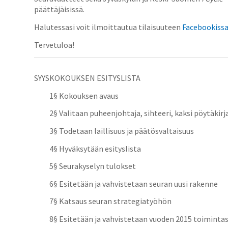
päättäjäisissä.
Halutessasi voit ilmoittautua tilaisuuteen
Facebookiss
Tervetuloa!
SYYSKOKOUKSEN ESITYSLISTA
1§ Kokouksen avaus
2§ Valitaan puheenjohtaja, sihteeri, kaksi pöytäkirj
3§ Todetaan laillisuus ja päätösvaltaisuus
4§ Hyväksytään esityslista
5§ Seurakyselyn tulokset
6
§ Esitetään ja vahvistetaan seuran uusi rakenne
7
§ Katsaus seuran strategiatyöhön
8§ Esitetään ja vahvistetaan vuoden 2015 toimint