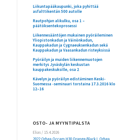
Liikuntapääkaupunki, joka pyhittää
asfalttikentän 500 autolle
Rautpohjan alikulku, osa 1 –
päätöksentekoprosessi
Liikennesääntöjen mukainen pyöräileminen
Yliopistonkadun ja Väinönkadun,
Kauppakadun ja Cygnaeuksenkadun sekä
Kauppakadun ja Vaasankadun risteyksissä
Pyöräilyn ja muiden liikennemuotojen
merkitys Jyväskylän keskustan
kauppakeskuksille, osa 2
Kävelyn ja pyöräilyn edistäminen Keski-
Suomessa -seminaari torstaina 17.3.2016 klo
12–16
OSTO- JA MYYNTIPALSTA
Elias
/
15.4.2026
2022 Orbea Occam H30 Orange-Black L Orbea