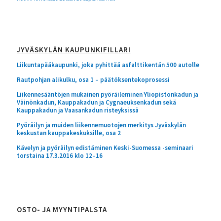
JYVÄSKYLÄN KAUPUNKIFILLARI
Liikuntapääkaupunki, joka pyhittää asfalttikentän 500 autolle
Rautpohjan alikulku, osa 1 – päätöksentekoprosessi
Liikennesääntöjen mukainen pyöräileminen Yliopistonkadun ja
Väinönkadun, Kauppakadun ja Cygnaeuksenkadun sekä
Kauppakadun ja Vaasankadun risteyksissä
Pyöräilyn ja muiden liikennemuotojen merkitys Jyväskylän
keskustan kauppakeskuksille, osa 2
Kävelyn ja pyöräilyn edistäminen Keski-Suomessa -seminaari
torstaina 17.3.2016 klo 12–16
OSTO- JA MYYNTIPALSTA