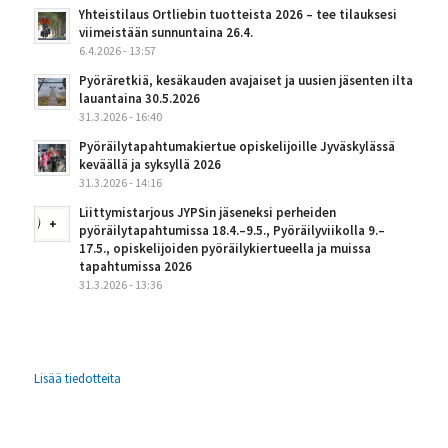
Yhteistilaus Ortliebin tuotteista 2026 – tee tilauksesi
viimeistään sunnuntaina 26.4.
6.4.2026 - 13:57
Pyöräretkiä, kesäkauden avajaiset ja uusien jäsenten ilta
lauantaina 30.5.2026
31.3.2026 - 16:40
Pyöräilytapahtumakiertue opiskelijoille Jyväskylässä
keväällä ja syksyllä 2026
31.3.2026 - 14:16
Liittymistarjous JYPSin jäseneksi perheiden
pyöräilytapahtumissa 18.4.–9.5., Pyöräilyviikolla 9.–
17.5., opiskelijoiden pyöräilykiertueella ja muissa
tapahtumissa 2026
31.3.2026 - 13:36
Lisää tiedotteita