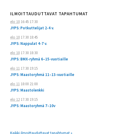
ILMOITTAUDUTTAVAT TAPAHTUMAT
elo 10
16:45
17:30
JYPS: Potkuttelijat 2-4 v.
elo 10
17:30
18:45
JYPS: Nappulat 4-7 v.
elo 10
17:30
18:30
JYPS: BMX-ryhmä 6–15-vuotiaille
elo 11
17:30
19:15
JYPS: Maastoryhmä 11–13-vuotiaille
elo 11
18:00
21:00
JYPS: Maastolenkki
elo 12
17:30
19:15
JYPS: Maastoryhmä 7–10v
Kaikki ilmoittauduttavat tapahtumat »