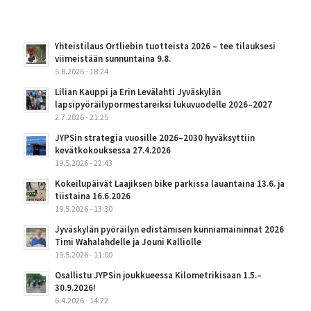
Yhteistilaus Ortliebin tuotteista 2026 – tee tilauksesi
viimeistään sunnuntaina 9.8.
5.8.2026 - 18:24
Lilian Kauppi ja Erin Levälahti Jyväskylän
lapsipyöräilypormestareiksi lukuvuodelle 2026–2027
2.7.2026 - 21:25
JYPSin strategia vuosille 2026–2030 hyväksyttiin
kevätkokouksessa 27.4.2026
19.5.2026 - 22:43
Kokeilupäivät Laajiksen bike parkissa lauantaina 13.6. ja
tiistaina 16.6.2026
19.5.2026 - 13:30
Jyväskylän pyöräilyn edistämisen kunniamaininnat 2026
Timi Wahalahdelle ja Jouni Kalliolle
19.5.2026 - 11:00
Osallistu JYPSin joukkueessa Kilometrikisaan 1.5.–
30.9.2026!
6.4.2026 - 14:22