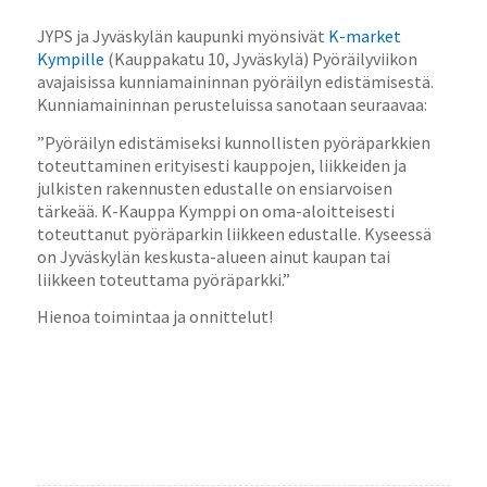
JYPS ja Jyväskylän kaupunki myönsivät
K-market
Kympille
(Kauppakatu 10, Jyväskylä) Pyöräilyviikon
avajaisissa kunniamaininnan pyöräilyn edistämisestä.
Kunniamaininnan perusteluissa sanotaan seuraavaa:
”Pyöräilyn edistämiseksi kunnollisten pyöräparkkien
toteuttaminen erityisesti kauppojen, liikkeiden ja
julkisten rakennusten edustalle on ensiarvoisen
tärkeää. K-Kauppa Kymppi on oma-aloitteisesti
toteuttanut pyöräparkin liikkeen edustalle. Kyseessä
on Jyväskylän keskusta-alueen ainut kaupan tai
liikkeen toteuttama pyöräparkki.”
Hienoa toimintaa ja onnittelut!