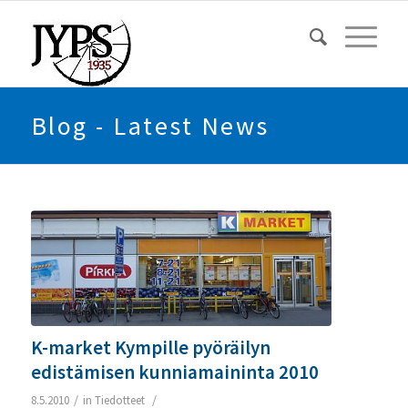
Blog - Latest News
K-market Kympille pyöräilyn
edistämisen kunniamaininta 2010
/
/
8.5.2010
in
Tiedotteet