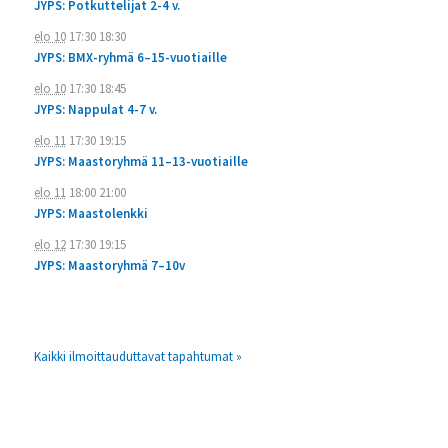
JYPS: Potkuttelijat 2-4 v.
elo 10
17:30
18:30
JYPS: BMX-ryhmä 6–15-vuotiaille
elo 10
17:30
18:45
JYPS: Nappulat 4-7 v.
elo 11
17:30
19:15
JYPS: Maastoryhmä 11–13-vuotiaille
elo 11
18:00
21:00
JYPS: Maastolenkki
elo 12
17:30
19:15
JYPS: Maastoryhmä 7–10v
Kaikki ilmoittauduttavat tapahtumat »