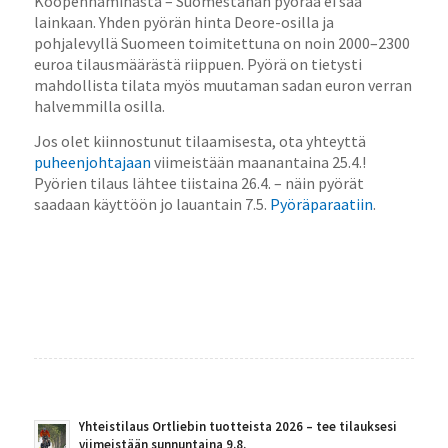
Kööpenhaminasta – Suomestahan pyörää ei saa
lainkaan. Yhden pyörän hinta Deore-osilla ja
pohjalevyllä Suomeen toimitettuna on noin 2000–2300
euroa tilausmäärästä riippuen. Pyörä on tietysti
mahdollista tilata myös muutaman sadan euron verran
halvemmilla osilla.
Jos olet kiinnostunut tilaamisesta, ota yhteyttä
puheenjohtajaan
viimeistään maanantaina 25.4.!
Pyörien tilaus lähtee tiistaina 26.4. – näin pyörät
saadaan käyttöön jo lauantain 7.5.
Pyöräparaatiin
.
Yhteistilaus Ortliebin tuotteista 2026 – tee tilauksesi
viimeistään sunnuntaina 9.8.