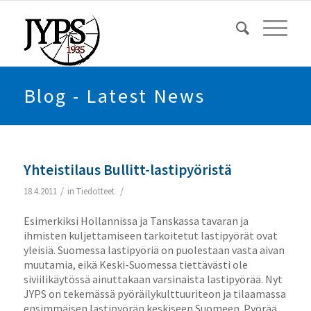
Blog - Latest News
Yhteistilaus Bullitt-lastipyöristä
/
/
18.4.2011
in
Tiedotteet
Esimerkiksi Hollannissa ja Tanskassa tavaran ja
ihmisten kuljettamiseen tarkoitetut lastipyörät ovat
yleisiä. Suomessa lastipyöriä on puolestaan vasta aivan
muutamia, eikä Keski-Suomessa tiettävästi ole
siviilikäytössä ainuttakaan varsinaista lastipyörää. Nyt
JYPS on tekemässä pyöräilykulttuuriteon ja tilaamassa
ensimmäisen lastipyörän keskiseen Suomeen. Pyörää