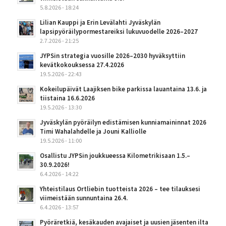
5.8.2026 - 18:24
Lilian Kauppi ja Erin Levälahti Jyväskylän
lapsipyöräilypormestareiksi lukuvuodelle 2026–2027
2.7.2026 - 21:25
JYPSin strategia vuosille 2026–2030 hyväksyttiin
kevätkokouksessa 27.4.2026
19.5.2026 - 22:43
Kokeilupäivät Laajiksen bike parkissa lauantaina 13.6. ja
tiistaina 16.6.2026
19.5.2026 - 13:30
Jyväskylän pyöräilyn edistämisen kunniamaininnat 2026
Timi Wahalahdelle ja Jouni Kalliolle
19.5.2026 - 11:00
Osallistu JYPSin joukkueessa Kilometrikisaan 1.5.–
30.9.2026!
6.4.2026 - 14:22
Yhteistilaus Ortliebin tuotteista 2026 – tee tilauksesi
viimeistään sunnuntaina 26.4.
6.4.2026 - 13:57
Pyöräretkiä, kesäkauden avajaiset ja uusien jäsenten ilta