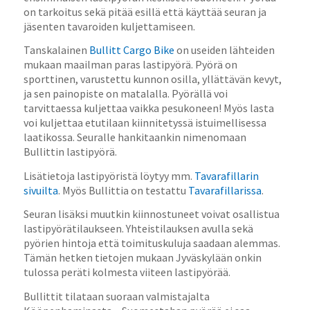
on tarkoitus sekä pitää esillä että käyttää seuran ja
jäsenten tavaroiden kuljettamiseen.
Tanskalainen
Bullitt Cargo Bike
on useiden lähteiden
mukaan maailman paras lastipyörä. Pyörä on
sporttinen, varustettu kunnon osilla, yllättävän kevyt,
ja sen painopiste on matalalla. Pyörällä voi
tarvittaessa kuljettaa vaikka pesukoneen! Myös lasta
voi kuljettaa etutilaan kiinnitetyssä istuimellisessa
laatikossa. Seuralle hankitaankin nimenomaan
Bullittin lastipyörä.
Lisätietoja lastipyöristä löytyy mm.
Tavarafillarin
sivuilta
. Myös Bullittia on testattu
Tavarafillarissa
.
Seuran lisäksi muutkin kiinnostuneet voivat osallistua
lastipyörätilaukseen. Yhteistilauksen avulla sekä
pyörien hintoja että toimituskuluja saadaan alemmas.
Tämän hetken tietojen mukaan Jyväskylään onkin
tulossa peräti kolmesta viiteen lastipyörää.
Bullittit tilataan suoraan valmistajalta