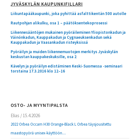
JYVÄSKYLÄN KAUPUNKIFILLARI
Liikuntapääkaupunki, joka pyhittää asfalttikentän 500 autolle
Rautpohjan alikulku, osa 1 – päätöksentekoprosessi
Liikennesääntöjen mukainen pyöräileminen Yliopistonkadun ja
Väinönkadun, Kauppakadun ja Cygnaeuksenkadun sekä
Kauppakadun ja Vaasankadun risteyksissä
Pyöräilyn ja muiden liikennemuotojen merkitys Jyväskylän
keskustan kauppakeskuksille, osa 2
Kävelyn ja pyöräilyn edistäminen Keski-Suomessa -seminaari
torstaina 17.3.2016 klo 12–16
OSTO- JA MYYNTIPALSTA
Elias
/
15.4.2026
2022 Orbea Occam H30 Orange-Black L Orbea täysjousitettu
maastopyörä unisex-käyttöön....