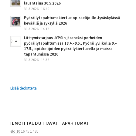
lauantaina 30.5.2026
31.3.2026 - 16:40
Pyöräilytapahtumakiertue opiskelijoille Jyväskylässä
keväällä ja syksyllä 2026
31.3.2026 - 14:16
Liittymistarjous JYPSin jäseneksi perheiden
pyöräilytapahtumissa 18.4.–9.5., Pyöräilyviikolla 9.–
17.5., opiskelijoiden pyöräilykiertueella ja muissa
tapahtumissa 2026
31.3.2026 - 13:36
Lisää tiedotteita
ILMOITTAUDUTTAVAT TAPAHTUMAT
elo 10
16:45
17:30