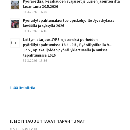
Pyöräretkiä, kesäkauden avajaiset ja uusien jäsenten ilta
lauantaina 30.5.2026
31.3.2026 - 16:40
Pyöräilytapahtumakiertue opiskelijoille Jyväskylässä
keväällä ja syksyllä 2026
31.3.2026 - 14:16
Liittymistarjous JYPSin jäseneksi perheiden
pyöräilytapahtumissa 18.4.–9.5., Pyöräilyviikolla 9.–
17.5., opiskelijoiden pyöräilykiertueella ja muissa
tapahtumissa 2026
31.3.2026 - 13:36
Lisää tiedotteita
ILMOITTAUDUTTAVAT TAPAHTUMAT
elo 10
16:45
17:30