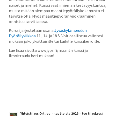
naiset ja miehet. Kurssi vaatii hieman kestävyyskuntoa,
mutta mitään aiempaa maantiepyöräilykokemusta ei
tarvitse olla. Myös maantiepyörän vuokraaminen
onnistuu tarvittaessa.
Kurssi järjestetään osana
Jyväskylän seudun
Pyöräilyviikkoa
11., 14. ja 18.5. Voit osallistua valintasi
mukaan joko yksittäisille tai kaikille kurssikerroille.
Lue lisää sivulta www.jyps.fi/maantiekurssi ja
ilmoittaudu heti mukaan!
Yhteistilaus Ortliebin tuotteista 2026 – tee tilauksesi