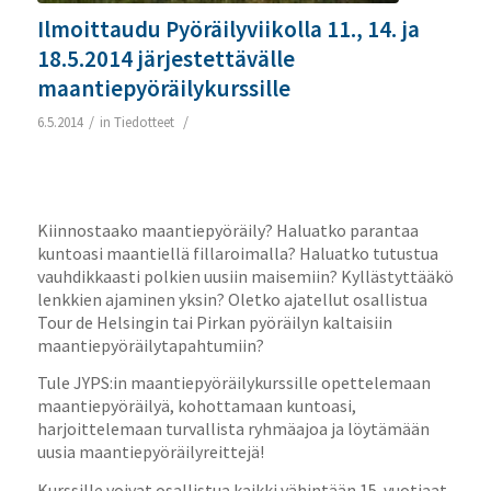
Ilmoittaudu Pyöräilyviikolla 11., 14. ja
18.5.2014 järjestettävälle
maantiepyöräilykurssille
/
/
6.5.2014
in
Tiedotteet
Kiinnostaako maantiepyöräily? Haluatko parantaa
kuntoasi maantiellä fillaroimalla? Haluatko tutustua
vauhdikkaasti polkien uusiin maisemiin? Kyllästyttääkö
lenkkien ajaminen yksin? Oletko ajatellut osallistua
Tour de Helsingin tai Pirkan pyöräilyn kaltaisiin
maantiepyöräilytapahtumiin?
Tule JYPS:in maantiepyöräilykurssille opettelemaan
maantiepyöräilyä, kohottamaan kuntoasi,
harjoittelemaan turvallista ryhmäajoa ja löytämään
uusia maantiepyöräilyreittejä!
Kurssille voivat osallistua kaikki vähintään 15-vuotiaat