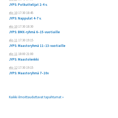
JYPS: Potkuttelijat 2-4 v.
elo 10
17:30
18:45
JYPS: Nappulat 4-7 v.
elo 10
17:30
18:30
JYPS: BMX-ryhmä 6–15-vuotiaille
elo 11
17:30
19:15
JYPS: Maastoryhmä 11–13-vuotiaille
elo 11
18:00
21:00
JYPS: Maastolenkki
elo 12
17:30
19:15
JYPS: Maastoryhmä 7–10v
Kaikki ilmoittauduttavat tapahtumat »