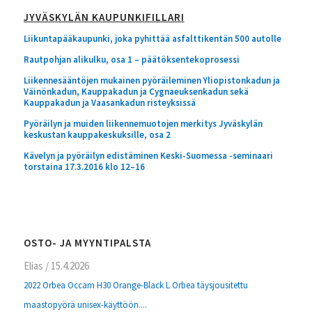
JYVÄSKYLÄN KAUPUNKIFILLARI
Liikuntapääkaupunki, joka pyhittää asfalttikentän 500 autolle
Rautpohjan alikulku, osa 1 – päätöksentekoprosessi
Liikennesääntöjen mukainen pyöräileminen Yliopistonkadun ja
Väinönkadun, Kauppakadun ja Cygnaeuksenkadun sekä
Kauppakadun ja Vaasankadun risteyksissä
Pyöräilyn ja muiden liikennemuotojen merkitys Jyväskylän
keskustan kauppakeskuksille, osa 2
Kävelyn ja pyöräilyn edistäminen Keski-Suomessa -seminaari
torstaina 17.3.2016 klo 12–16
OSTO- JA MYYNTIPALSTA
Elias
/
15.4.2026
2022 Orbea Occam H30 Orange-Black L Orbea täysjousitettu
maastopyörä unisex-käyttöön....