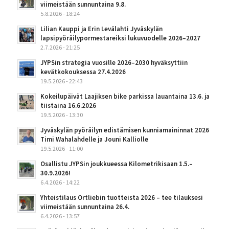
viimeistään sunnuntaina 9.8.
5.8.2026 - 18:24
Lilian Kauppi ja Erin Levälahti Jyväskylän
lapsipyöräilypormestareiksi lukuvuodelle 2026–2027
2.7.2026 - 21:25
JYPSin strategia vuosille 2026–2030 hyväksyttiin
kevätkokouksessa 27.4.2026
19.5.2026 - 22:43
Kokeilupäivät Laajiksen bike parkissa lauantaina 13.6. ja
tiistaina 16.6.2026
19.5.2026 - 13:30
Jyväskylän pyöräilyn edistämisen kunniamaininnat 2026
Timi Wahalahdelle ja Jouni Kalliolle
19.5.2026 - 11:00
Osallistu JYPSin joukkueessa Kilometrikisaan 1.5.–
30.9.2026!
6.4.2026 - 14:22
Yhteistilaus Ortliebin tuotteista 2026 – tee tilauksesi
viimeistään sunnuntaina 26.4.
6.4.2026 - 13:57