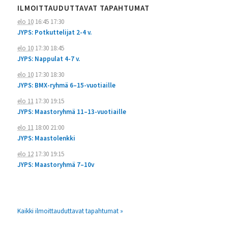
ILMOITTAUDUTTAVAT TAPAHTUMAT
elo 10
16:45
17:30
JYPS: Potkuttelijat 2-4 v.
elo 10
17:30
18:45
JYPS: Nappulat 4-7 v.
elo 10
17:30
18:30
JYPS: BMX-ryhmä 6–15-vuotiaille
elo 11
17:30
19:15
JYPS: Maastoryhmä 11–13-vuotiaille
elo 11
18:00
21:00
JYPS: Maastolenkki
elo 12
17:30
19:15
JYPS: Maastoryhmä 7–10v
Kaikki ilmoittauduttavat tapahtumat »