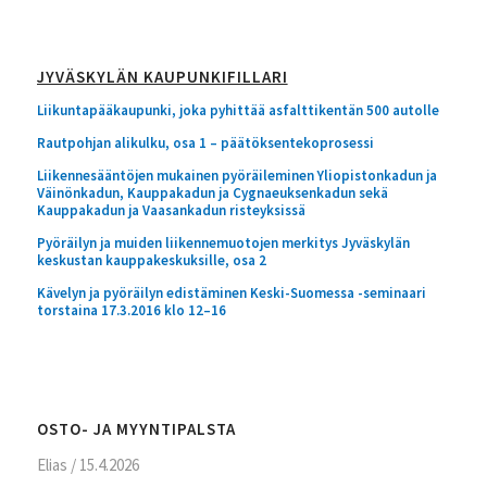
JYVÄSKYLÄN KAUPUNKIFILLARI
Liikuntapääkaupunki, joka pyhittää asfalttikentän 500 autolle
Rautpohjan alikulku, osa 1 – päätöksentekoprosessi
Liikennesääntöjen mukainen pyöräileminen Yliopistonkadun ja
Väinönkadun, Kauppakadun ja Cygnaeuksenkadun sekä
Kauppakadun ja Vaasankadun risteyksissä
Pyöräilyn ja muiden liikennemuotojen merkitys Jyväskylän
keskustan kauppakeskuksille, osa 2
Kävelyn ja pyöräilyn edistäminen Keski-Suomessa -seminaari
torstaina 17.3.2016 klo 12–16
OSTO- JA MYYNTIPALSTA
Elias
/
15.4.2026