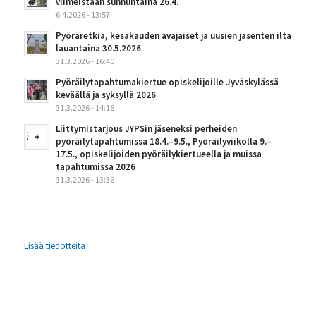
viimeistään sunnuntaina 26.4.
6.4.2026 - 13:57
Pyöräretkiä, kesäkauden avajaiset ja uusien jäsenten ilta
lauantaina 30.5.2026
31.3.2026 - 16:40
Pyöräilytapahtumakiertue opiskelijoille Jyväskylässä
keväällä ja syksyllä 2026
31.3.2026 - 14:16
Liittymistarjous JYPSin jäseneksi perheiden
pyöräilytapahtumissa 18.4.–9.5., Pyöräilyviikolla 9.–
17.5., opiskelijoiden pyöräilykiertueella ja muissa
tapahtumissa 2026
31.3.2026 - 13:36
Lisää tiedotteita