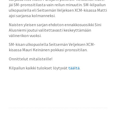
jäi SM-pronssitilasta vain reilun minuutin. SM-kilpailun
ulkopuolella eli Seitsemän Veljeksen XCM-kisassa Matti
ajoi sarjansa kolmanneksi.
Naisten yleisen sarjan ehdoton ennakkosuosikki Sini
Alusniemi joutui valitettavasti keskeyttämään
välinerikon vuoksi.
SM-kisan ulkopuolella Seitsemän Veljeksen XCM-
kisassa Mauri Keinänen pokkasi pronssitilan.
Onnittelut mitalisteille!
Kilpailun kaikki tulokset löytyvät
täältä
.