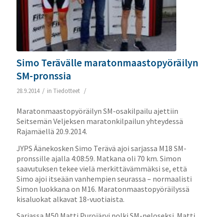
Simo Terävälle maratonmaastopyöräilyn
SM-pronssia
/
/
28.9.2014
in
Tiedotteet
Maratonmaastopyöräilyn SM-osakilpailu ajettiin
Seitsemän Veljeksen maratonkilpailun yhteydessä
Rajamäellä 20.9.2014.
JYPS Äänekosken Simo Terävä ajoi sarjassa M18 SM-
pronssille ajalla 4:08:59. Matkana oli 70 km. Simon
saavutuksen tekee vielä merkittävämmäksi se, että
Simo ajoi itseään vanhempien seurassa – normaalisti
Simon luokkana on M16. Maratonmaastopyöräilyssä
kisaluokat alkavat 18-vuotiaista.
Sarjassa M50 Matti Purojärvi polki SM-neloseksi. Matti