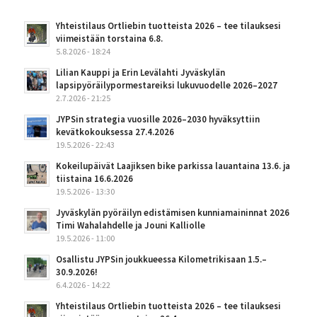
Yhteistilaus Ortliebin tuotteista 2026 – tee tilauksesi
viimeistään torstaina 6.8.
5.8.2026 - 18:24
Lilian Kauppi ja Erin Levälahti Jyväskylän
lapsipyöräilypormestareiksi lukuvuodelle 2026–2027
2.7.2026 - 21:25
JYPSin strategia vuosille 2026–2030 hyväksyttiin
kevätkokouksessa 27.4.2026
19.5.2026 - 22:43
Kokeilupäivät Laajiksen bike parkissa lauantaina 13.6. ja
tiistaina 16.6.2026
19.5.2026 - 13:30
Jyväskylän pyöräilyn edistämisen kunniamaininnat 2026
Timi Wahalahdelle ja Jouni Kalliolle
19.5.2026 - 11:00
Osallistu JYPSin joukkueessa Kilometrikisaan 1.5.–
30.9.2026!
6.4.2026 - 14:22
Yhteistilaus Ortliebin tuotteista 2026 – tee tilauksesi