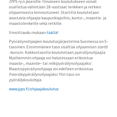
JYPS ry:n jäsenille. Ilmaiseen koulutukseen voivat
osallistua vähintään 18-vuotiaat lenkkien ja retkien
ohjaamisesta kiinnostuneet. Startilla koulutetaan
avustavia ohjaajia kaupunkiajoihin, kunto-, maantie- ja
maastolenkeille sekä retkille.
Ilmoittaudu mukaan
täällä
!
Pyöräilyno
hjaajien koulutusjärjestelmä Suomessa on 5-
tasoinen. Ensimmäinen taso sisältää
ohjaamisen startti
-kurssin. Kakkostasolla koulutetaan
pyöräilynohjaajia
.
Myöhemmin ohjaaja voi halutessaan erikoistua
maasto
-,
maantie
– tai
retkipyöräilynohjaajaksi
.
Maastopyöräilynohjaaja voi edelleen erikoistua
freeridepyöräilynohjaajaksi
. Ylin taso on
pyöräilykouluttaja.
www.jyps.fi/ohjaajakoulutus