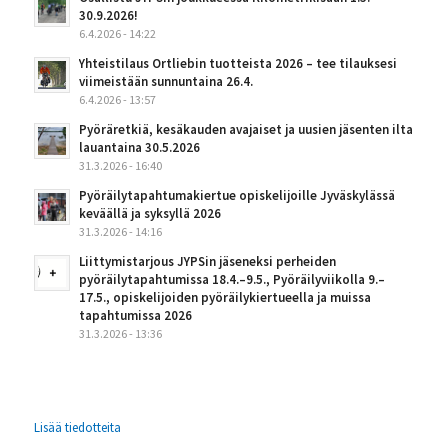
30.9.2026!
6.4.2026 - 14:22
Yhteistilaus Ortliebin tuotteista 2026 – tee tilauksesi
viimeistään sunnuntaina 26.4.
6.4.2026 - 13:57
Pyöräretkiä, kesäkauden avajaiset ja uusien jäsenten ilta
lauantaina 30.5.2026
31.3.2026 - 16:40
Pyöräilytapahtumakiertue opiskelijoille Jyväskylässä
keväällä ja syksyllä 2026
31.3.2026 - 14:16
Liittymistarjous JYPSin jäseneksi perheiden
pyöräilytapahtumissa 18.4.–9.5., Pyöräilyviikolla 9.–
17.5., opiskelijoiden pyöräilykiertueella ja muissa
tapahtumissa 2026
31.3.2026 - 13:36
Lisää tiedotteita