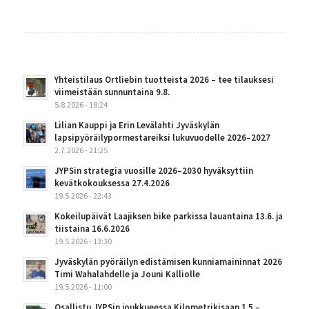
Yhteistilaus Ortliebin tuotteista 2026 – tee tilauksesi
viimeistään sunnuntaina 9.8.
5.8.2026 - 18:24
Lilian Kauppi ja Erin Levälahti Jyväskylän
lapsipyöräilypormestareiksi lukuvuodelle 2026–2027
2.7.2026 - 21:25
JYPSin strategia vuosille 2026–2030 hyväksyttiin
kevätkokouksessa 27.4.2026
19.5.2026 - 22:43
Kokeilupäivät Laajiksen bike parkissa lauantaina 13.6. ja
tiistaina 16.6.2026
19.5.2026 - 13:30
Jyväskylän pyöräilyn edistämisen kunniamaininnat 2026
Timi Wahalahdelle ja Jouni Kalliolle
19.5.2026 - 11:00
Osallistu JYPSin joukkueessa Kilometrikisaan 1.5.–