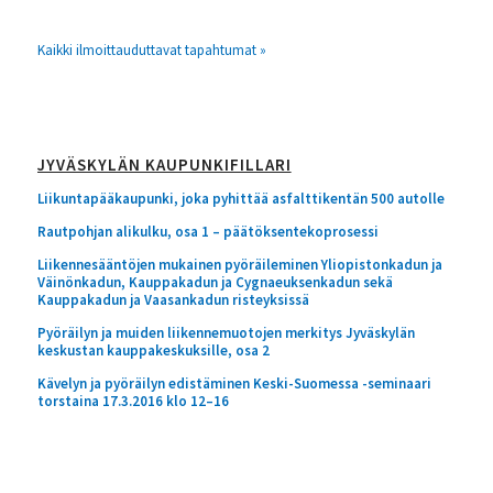
Kaikki ilmoittauduttavat tapahtumat »
JYVÄSKYLÄN KAUPUNKIFILLARI
Liikuntapääkaupunki, joka pyhittää asfalttikentän 500 autolle
Rautpohjan alikulku, osa 1 – päätöksentekoprosessi
Liikennesääntöjen mukainen pyöräileminen Yliopistonkadun ja
Väinönkadun, Kauppakadun ja Cygnaeuksenkadun sekä
Kauppakadun ja Vaasankadun risteyksissä
Pyöräilyn ja muiden liikennemuotojen merkitys Jyväskylän
keskustan kauppakeskuksille, osa 2
Kävelyn ja pyöräilyn edistäminen Keski-Suomessa -seminaari
torstaina 17.3.2016 klo 12–16