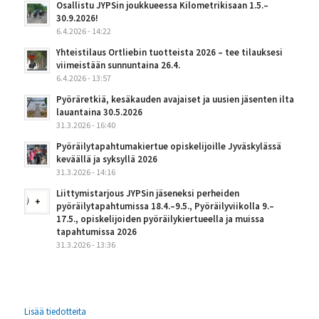
Osallistu JYPSin joukkueessa Kilometrikisaan 1.5.–
30.9.2026!
6.4.2026 - 14:22
Yhteistilaus Ortliebin tuotteista 2026 – tee tilauksesi
viimeistään sunnuntaina 26.4.
6.4.2026 - 13:57
Pyöräretkiä, kesäkauden avajaiset ja uusien jäsenten ilta
lauantaina 30.5.2026
31.3.2026 - 16:40
Pyöräilytapahtumakiertue opiskelijoille Jyväskylässä
keväällä ja syksyllä 2026
31.3.2026 - 14:16
Liittymistarjous JYPSin jäseneksi perheiden
pyöräilytapahtumissa 18.4.–9.5., Pyöräilyviikolla 9.–
17.5., opiskelijoiden pyöräilykiertueella ja muissa
tapahtumissa 2026
31.3.2026 - 13:36
Lisää tiedotteita