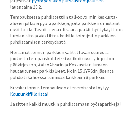
järjestivät
pyöräparkkien putsaustempauksen
lauantaina 23.2.
Tempauksessa puhdistettiin talkoovoimin keskusta-
alueen julkisia pyöräparkkeja, joita parkkien omistajat
eivät hoida. Tavoitteena oli saada parkit hyötykäyttöön
lumien alta ja viestittää kaikille toimijoille parkkien
puhdistamisen tärkeydestä.
Hoitamattomien parkkien valitettavan suuresta
joukosta tempauskohteiksi valikoituivat yliopiston
pääkirjaston, AaltoAlvarin ja Keskustien lumeen
hautautuneet parkkialueet. Noin 15 JYPS:in jäsentä
puhdisti kahdessa tunnissa kaikkiaan 8 parkkia.
Kuvakertomus tempauksen etenemisestä löytyy
Kaupunkifillarista
!
Ja sitten kaikki muutkin puhdistamaan pyöräparkkeja!