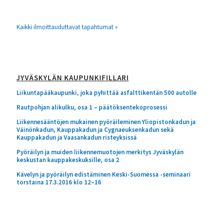
Kaikki ilmoittauduttavat tapahtumat »
JYVÄSKYLÄN KAUPUNKIFILLARI
Liikuntapääkaupunki, joka pyhittää asfalttikentän 500 autolle
Rautpohjan alikulku, osa 1 – päätöksentekoprosessi
Liikennesääntöjen mukainen pyöräileminen Yliopistonkadun ja
Väinönkadun, Kauppakadun ja Cygnaeuksenkadun sekä
Kauppakadun ja Vaasankadun risteyksissä
Pyöräilyn ja muiden liikennemuotojen merkitys Jyväskylän
keskustan kauppakeskuksille, osa 2
Kävelyn ja pyöräilyn edistäminen Keski-Suomessa -seminaari
torstaina 17.3.2016 klo 12–16