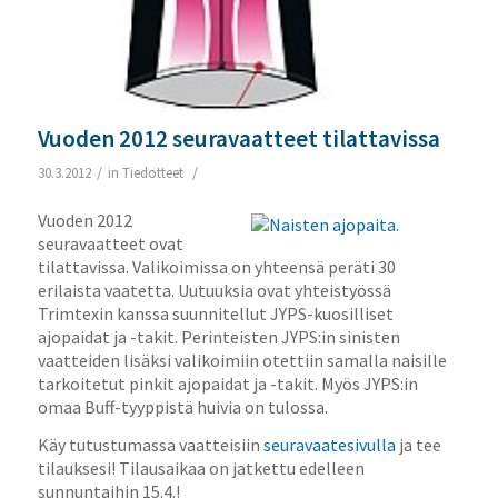
Vuoden 2012 seuravaatteet tilattavissa
/
/
30.3.2012
in
Tiedotteet
Vuoden 2012
seuravaatteet ovat
tilattavissa. Valikoimissa on yhteensä peräti 30
erilaista vaatetta. Uutuuksia ovat yhteistyössä
Trimtexin kanssa suunnitellut JYPS-kuosilliset
ajopaidat ja -takit. Perinteisten JYPS:in sinisten
vaatteiden lisäksi valikoimiin otettiin samalla naisille
tarkoitetut pinkit ajopaidat ja -takit. Myös JYPS:in
omaa Buff-tyyppistä huivia on tulossa.
Käy tutustumassa vaatteisiin
seuravaatesivulla
ja tee
tilauksesi! Tilausaikaa on jatkettu edelleen
sunnuntaihin 15.4.!