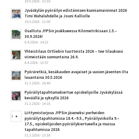
19.5.2026 - 13:30
Jyväskylän pyöräilyn edistämisen kunniamaininnat 2026
Timi Wahalahdelle ja Jouni Kalliolle
19.5.2026 - 11:00
Osallistu JYPSin joukkueessa Kilometrikisaan 1.5.–
30.9.2026!
6.4.2026 - 14:22
Yhteistilaus Ortliebin tuotteista 2026 – tee tilauksesi
viimeistään sunnuntaina 26.4.
6.4.2026 - 13:57
Pyöräretkiä, kesäkauden avajaiset ja uusien jäsenten ilta
lauantaina 30.5.2026
31.3.2026 - 16:40
Pyöräilytapahtumakiertue opiskelijoille Jyväskylässä
keväällä ja syksyllä 2026
31.3.2026 - 14:16
Liittymistarjous JYPSin jäseneksi perheiden
pyöräilytapahtumissa 18.4.–9.5., Pyöräilyviikolla 9.–
17.5., opiskelijoiden pyöräilykiertueella ja muissa
tapahtumissa 2026
31.3.2026 - 13:36