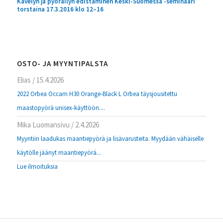
Kävelyn ja pyöräilyn edistäminen Keski-Suomessa -seminaari
torstaina 17.3.2016 klo 12–16
OSTO- JA MYYNTIPALSTA
Elias
/
15.4.2026
2022 Orbea Occam H30 Orange-Black L Orbea täysjousitettu
maastopyörä unisex-käyttöön....
Mika Luomansivu
/
2.4.2026
Myyntiin laadukas maantiepyörä ja lisävarusteita. Myydään vähäiselle
käytölle jäänyt maantiepyörä...
Lue ilmoituksia