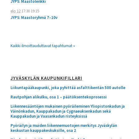
JYPS: Maastolenkki
elo 12
17:30
19:15
JYPS: Maastoryhmä 7–10v
Kaikki ilmoittauduttavat tapahtumat »
JYVÄSKYLÄN KAUPUNKIFILLARI
Liikuntapääkaupunki, joka pyhittää asfalttikentän 500 autolle
Rautpohjan alikulku, osa 1 – päätöksentekoprosessi
Liikennesääntöjen mukainen pyöräileminen Yliopistonkadun ja
Väinönkadun, Kauppakadun ja Cygnaeuksenkadun sekä
Kauppakadun ja Vaasankadun risteyksissä
Pyöräilyn ja muiden liikennemuotojen merkitys Jyväskylän
keskustan kauppakeskuksille, osa 2