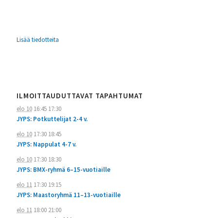
Lisää tiedotteita
ILMOITTAUDUTTAVAT TAPAHTUMAT
elo 10
16:45
17:30
JYPS: Potkuttelijat 2-4 v.
elo 10
17:30
18:45
JYPS: Nappulat 4-7 v.
elo 10
17:30
18:30
JYPS: BMX-ryhmä 6–15-vuotiaille
elo 11
17:30
19:15
JYPS: Maastoryhmä 11–13-vuotiaille
elo 11
18:00
21:00