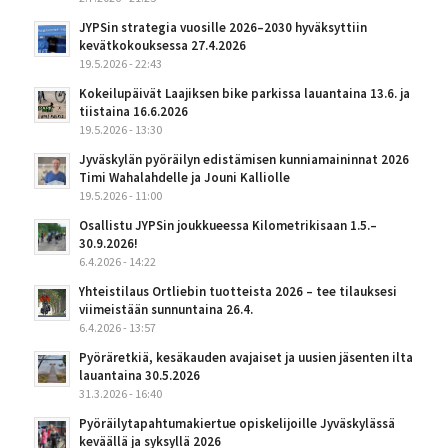
JYPSin strategia vuosille 2026–2030 hyväksyttiin
kevätkokouksessa 27.4.2026
19.5.2026 - 22:43
Kokeilupäivät Laajiksen bike parkissa lauantaina 13.6. ja
tiistaina 16.6.2026
19.5.2026 - 13:30
Jyväskylän pyöräilyn edistämisen kunniamaininnat 2026
Timi Wahalahdelle ja Jouni Kalliolle
19.5.2026 - 11:00
Osallistu JYPSin joukkueessa Kilometrikisaan 1.5.–
30.9.2026!
6.4.2026 - 14:22
Yhteistilaus Ortliebin tuotteista 2026 – tee tilauksesi
viimeistään sunnuntaina 26.4.
6.4.2026 - 13:57
Pyöräretkiä, kesäkauden avajaiset ja uusien jäsenten ilta
lauantaina 30.5.2026
31.3.2026 - 16:40
Pyöräilytapahtumakiertue opiskelijoille Jyväskylässä
keväällä ja syksyllä 2026