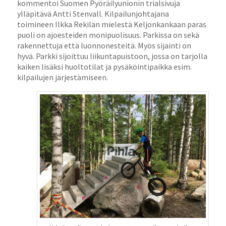
kommentoi Suomen Pyöräilyunionin trialsivuja
ylläpitävä Antti Stenvall. Kilpailunjohtajana
toimineen Ilkka Rekilän mielestä Keljonkankaan paras
puoli on ajoesteiden monipuolisuus. Parkissa on sekä
rakennettuja että luonnonesteitä. Myös sijainti on
hyvä. Parkki sijoittuu liikuntapuistoon, jossa on tarjolla
kaiken lisäksi huoltotilat ja pysäköintipaikka esim.
kilpailujen järjestämiseen.