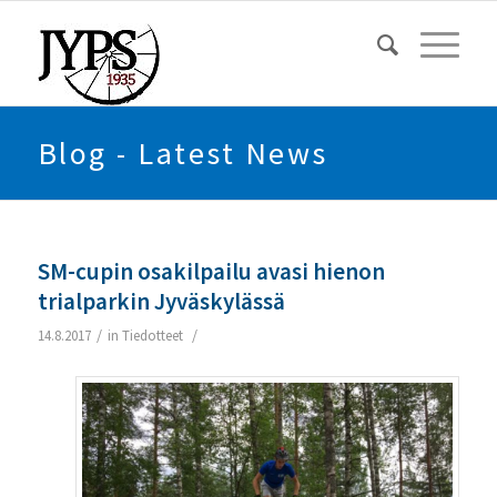
Blog - Latest News
SM-cupin osakilpailu avasi hienon
trialparkin Jyväskylässä
/
/
14.8.2017
in
Tiedotteet