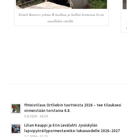
Eemeli Kanervo johtaa B-luokkaa ja hallitsi hermonsa hyvin
Elit
suurillakin esteillä.
Sulkane
Lehtine
Yhteistilaus Ortliebin tuotteista 2026 – tee tilauksesi
viimeistään torstaina 6.8.
5.8.2026 - 18:24
Lilian Kauppi ja Erin Levälahti Jyväskylän
lapsipyöräilypormestareiksi lukuvuodelle 2026–2027
2.7.2026 - 21:25