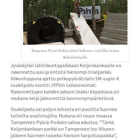
Tampereen Pyörä-Poikien Aleksi Sulkanen voitti Elite-luokan
Keljonkankaalla.
Jyväskylän lähiliikuntapaikkaan Keljonkankaalle on
rakennettu uusi ja entistä hienompi trialparkki.
Viikonloppuna ajettu polkupyörätrialin SM-cupin 4.
osakilpailu osoitti JYPSin talkoovoimat.
Rakennettujen kahden jakson lisäksi kilpailussa oli
mukana neljä jaksoreittiä luonnonympäristössä.
Osakilpailu sai paljon kiitosta eri puolilta Suomea
tulleilta osallistujilta. Mukana oli muun muassa
Tampereen Pyörä-Poikien vahva edustus. ”Tämä
Keljonkankaan parkki on Tampereen Iso-Vilusen
jälkeen Suomen toiseksi hienoin harjoituspaikka”,