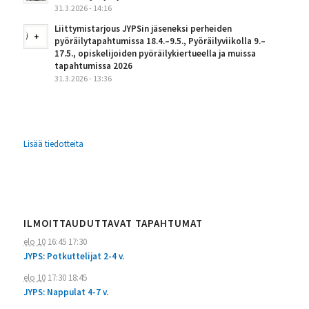
31.3.2026 - 14:16
Liittymistarjous JYPSin jäseneksi perheiden
pyöräilytapahtumissa 18.4.–9.5., Pyöräilyviikolla 9.–
17.5., opiskelijoiden pyöräilykiertueella ja muissa
tapahtumissa 2026
31.3.2026 - 13:36
Lisää tiedotteita
ILMOITTAUDUTTAVAT TAPAHTUMAT
elo 10
16:45
17:30
JYPS: Potkuttelijat 2-4 v.
elo 10
17:30
18:45
JYPS: Nappulat 4-7 v.