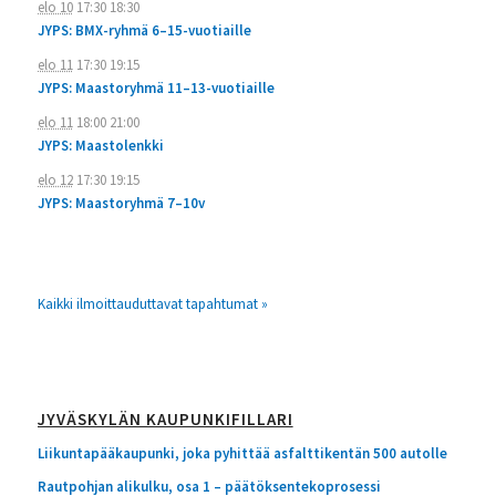
elo 10
17:30
18:30
JYPS: BMX-ryhmä 6–15-vuotiaille
elo 11
17:30
19:15
JYPS: Maastoryhmä 11–13-vuotiaille
elo 11
18:00
21:00
JYPS: Maastolenkki
elo 12
17:30
19:15
JYPS: Maastoryhmä 7–10v
Kaikki ilmoittauduttavat tapahtumat »
JYVÄSKYLÄN KAUPUNKIFILLARI
Liikuntapääkaupunki, joka pyhittää asfalttikentän 500 autolle
Rautpohjan alikulku, osa 1 – päätöksentekoprosessi