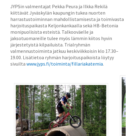
JYPSin valmentajat Pekka Peura ja Ilkka Rekilä
kiittävät Jyväskylän kaupungin tukea nuorten
harrastustoiminnan mahdollistamisesta ja toimivasta
harjoituspaikasta Keljonkankaalla sekä HB-Betonia
monipuolisista esteistä. Talkooväelle ja
jaksotuomareille tulee myös lämmin kiitos hyvin
järjestetyistä kilpailuista. Trialryhmän
valmennustoiminta jatkuu keskiviikkoisin klo 17.30–
19.00. Lisätietoa ryhmän harjoituspaikoista löytyy
sivuilta
www.jyps.fi/toiminta/fillariakatemia
.