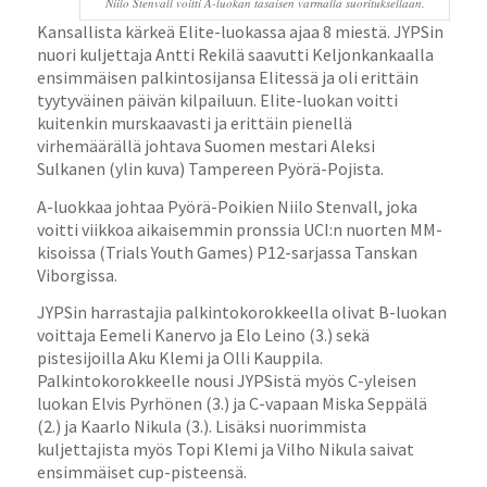
Niilo Stenvall voitti A-luokan tasaisen varmalla suorituksellaan.
Kansallista kärkeä Elite-luokassa ajaa 8 miestä. JYPSin
nuori kuljettaja Antti Rekilä saavutti Keljonkankaalla
ensimmäisen palkintosijansa Elitessä ja oli erittäin
tyytyväinen päivän kilpailuun. Elite-luokan voitti
kuitenkin murskaavasti ja erittäin pienellä
virhemäärällä johtava Suomen mestari Aleksi
Sulkanen (ylin kuva) Tampereen Pyörä-Pojista.
A-luokkaa johtaa Pyörä-Poikien Niilo Stenvall, joka
voitti viikkoa aikaisemmin pronssia UCI:n nuorten MM-
kisoissa (Trials Youth Games) P12-sarjassa Tanskan
Viborgissa.
JYPSin harrastajia palkintokorokkeella olivat B-luokan
voittaja Eemeli Kanervo ja Elo Leino (3.) sekä
pistesijoilla Aku Klemi ja Olli Kauppila.
Palkintokorokkeelle nousi JYPSistä myös C-yleisen
luokan Elvis Pyrhönen (3.) ja C-vapaan Miska Seppälä
(2.) ja Kaarlo Nikula (3.). Lisäksi nuorimmista
kuljettajista myös Topi Klemi ja Vilho Nikula saivat
ensimmäiset cup-pisteensä.