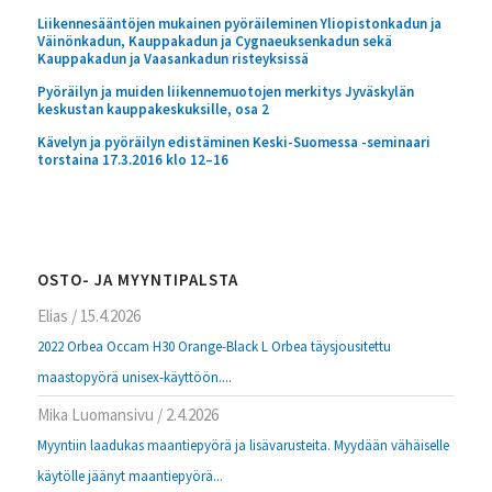
Liikennesääntöjen mukainen pyöräileminen Yliopistonkadun ja
Väinönkadun, Kauppakadun ja Cygnaeuksenkadun sekä
Kauppakadun ja Vaasankadun risteyksissä
Pyöräilyn ja muiden liikennemuotojen merkitys Jyväskylän
keskustan kauppakeskuksille, osa 2
Kävelyn ja pyöräilyn edistäminen Keski-Suomessa -seminaari
torstaina 17.3.2016 klo 12–16
OSTO- JA MYYNTIPALSTA
Elias
/
15.4.2026
2022 Orbea Occam H30 Orange-Black L Orbea täysjousitettu
maastopyörä unisex-käyttöön....
Mika Luomansivu
/
2.4.2026
Myyntiin laadukas maantiepyörä ja lisävarusteita. Myydään vähäiselle
käytölle jäänyt maantiepyörä...