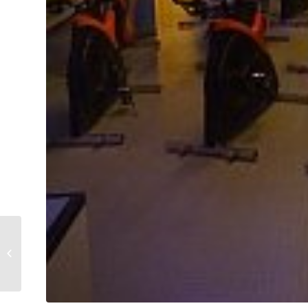
Sini Alusniemi
maratonmaastopyöräilyn
SM-kultaan