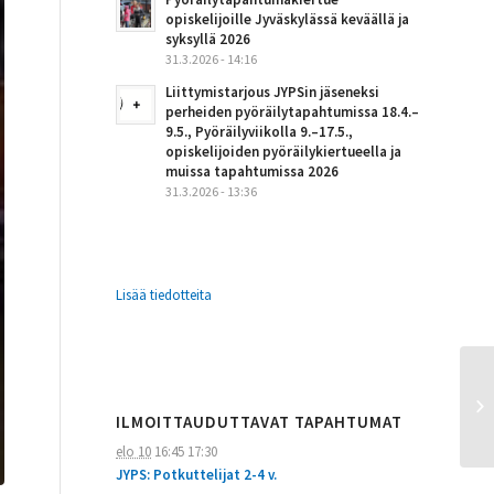
opiskelijoille Jyväskylässä keväällä ja
syksyllä 2026
31.3.2026 - 14:16
Liittymistarjous JYPSin jäseneksi
perheiden pyöräilytapahtumissa 18.4.–
9.5., Pyöräilyviikolla 9.–17.5.,
opiskelijoiden pyöräilykiertueella ja
muissa tapahtumissa 2026
31.3.2026 - 13:36
Lisää tiedotteita
ILMOITTAUDUTTAVAT TAPAHTUMAT
elo 10
16:45
17:30
JYPS: Potkuttelijat 2-4 v.