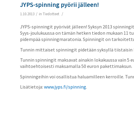
JYPS-spinning pyörii jälleen!
/
/
1.10.2013
in
Tiedotteet
JYPS-spinningit pyörivät jälleen! Syksyn 2013 spinningit 
Syys-joulukuussa on tämän hetken tiedon mukaan 11 tunn
pidempää spinningmaratonia. Spinningit on tarkoitettu 
Tunnin mittaiset spinningit pidetään syksyllä tiistaisi
Tunnin spinningit maksavat ainakin lokakuussa vain 5 eu
vaihtoehtoisesti maksamalla 50 euron pakettimaksun.
Spinningeihin voi osallistua haluamilleen kerroille. Tu
Lisätietoja:
www.jyps.fi/spinning
.