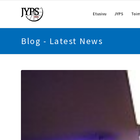
Etusivu
JYPS
Toim
Blog - Latest News