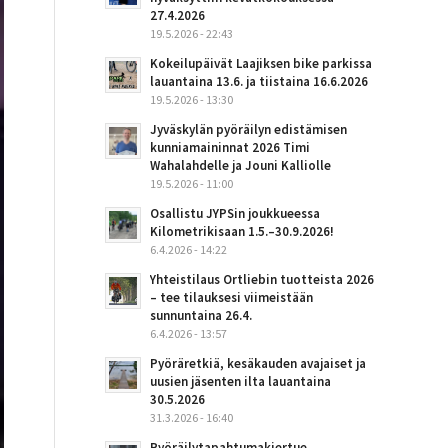
27.4.2026
19.5.2026 - 22:43
Kokeilupäivät Laajiksen bike parkissa
lauantaina 13.6. ja tiistaina 16.6.2026
19.5.2026 - 13:30
Jyväskylän pyöräilyn edistämisen
kunniamaininnat 2026 Timi
Wahalahdelle ja Jouni Kalliolle
19.5.2026 - 11:00
Osallistu JYPSin joukkueessa
Kilometrikisaan 1.5.–30.9.2026!
6.4.2026 - 14:22
Yhteistilaus Ortliebin tuotteista 2026
– tee tilauksesi viimeistään
sunnuntaina 26.4.
6.4.2026 - 13:57
Pyöräretkiä, kesäkauden avajaiset ja
uusien jäsenten ilta lauantaina
30.5.2026
31.3.2026 - 16:40
Pyöräilytapahtumakiertue