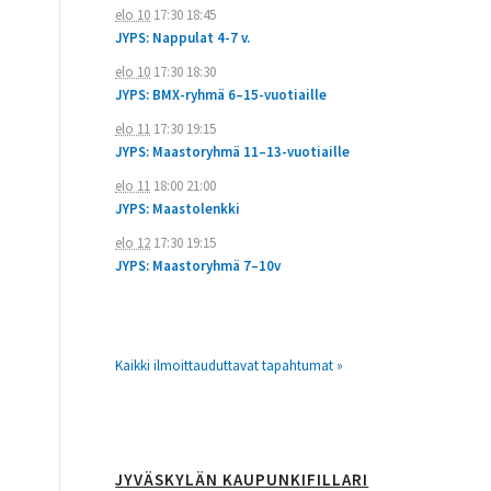
elo 10
17:30
18:45
JYPS: Nappulat 4-7 v.
elo 10
17:30
18:30
JYPS: BMX-ryhmä 6–15-vuotiaille
elo 11
17:30
19:15
JYPS: Maastoryhmä 11–13-vuotiaille
elo 11
18:00
21:00
JYPS: Maastolenkki
elo 12
17:30
19:15
JYPS: Maastoryhmä 7–10v
Kaikki ilmoittauduttavat tapahtumat »
JYVÄSKYLÄN KAUPUNKIFILLARI