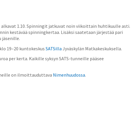
alkavat 1.10. Spinningit jatkuvat noin viikoittain huhtikuulle asti.
in kestävää spinningkertaa. Lisäksi saatetaan järjestää pari
jäsenille.
n klo 19–20 kuntokeskus
SATSilla
Jyväskylän Matkakeskuksella.
roa per kerta. Kaikille syksyn SATS-tunneille pääsee
nneille on ilmoittauduttava
Nimenhuudossa
.