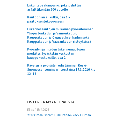
Liikuntapääkaupunki, joka pyhittää
asfalttikentän 500 autolle
Rautpohjan alikulku, osa 1 –
päätöksentekoprosessi
Liikennesääntöjen mukainen pyöräileminen
Yliopistonkadun ja Väinönkadun,
Kauppakadun ja Cygnaeuksenkadun sekä
Kauppakadun ja Vaasankadun risteyksissä
Pyöräilyn ja muiden liikennemuotojen
merkitys Jyväskylän keskustan
kauppakeskuksille, osa 2
Kävelyn ja pyöräilyn edistäminen Keski-
Suomessa -seminaari torstaina 17.3.2016 klo
12–16
OSTO- JA MYYNTIPALSTA
Elias
/
15.4.2026
2022 Orbea Occam H30 Orange-Black L Orbea