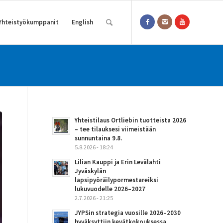
Yhteistyökumppanit
English
Yhteistilaus Ortliebin tuotteista 2026
– tee tilauksesi viimeistään
sunnuntaina 9.8.
5.8.2026 - 18:24
Lilian Kauppi ja Erin Levälahti
Jyväskylän
lapsipyöräilypormestareiksi
lukuvuodelle 2026–2027
2.7.2026 - 21:25
JYPSin strategia vuosille 2026–2030
hyväksyttiin kevätkokouksessa