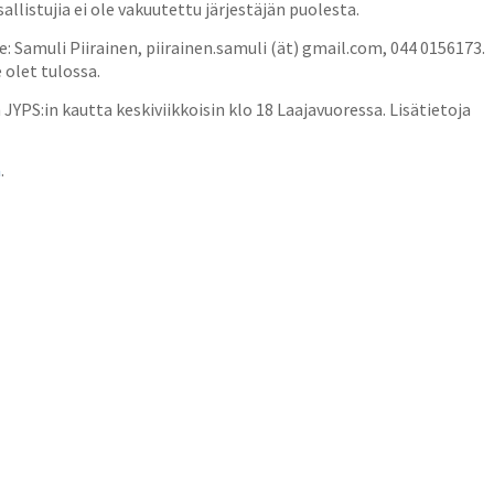
llistujia ei ole vakuutettu järjestäjän puolesta.
e: Samuli Piirainen,
piirainen.samuli (ät) gmail.com
, 044 0156173
.
olet tulossa.
 JYPS:in kautta keskiviikkoisin klo 18 Laajavuoressa. Lisätietoja
ä
.