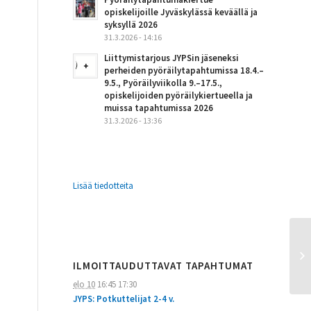
opiskelijoille Jyväskylässä keväällä ja
syksyllä 2026
31.3.2026 - 14:16
Liittymistarjous JYPSin jäseneksi
perheiden pyöräilytapahtumissa 18.4.–
9.5., Pyöräilyviikolla 9.–17.5.,
opiskelijoiden pyöräilykiertueella ja
muissa tapahtumissa 2026
31.3.2026 - 13:36
Lisää tiedotteita
Ha
Py
ILMOITTAUDUTTAVAT TAPAHTUMAT
la
elo 10
16:45
17:30
JYPS: Potkuttelijat 2-4 v.