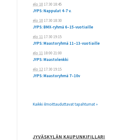
elo 10
17:30
18:45
JYPS: Nappulat 4-7 v.
elo 10
17:30
18:30
JYPS: BMX-ryhmä 6–15-vuotiaille
elo 11
17:30
19:15
JYPS: Maastoryhmä 11–13-vuotiaille
elo 11
18:00
21:00
JYPS: Maastolenkki
elo 12
17:30
19:15
JYPS: Maastoryhmä 7–10v
Kaikki ilmoittauduttavat tapahtumat »
JYVÄSKYLÄN KAUPUNKIFILLARI