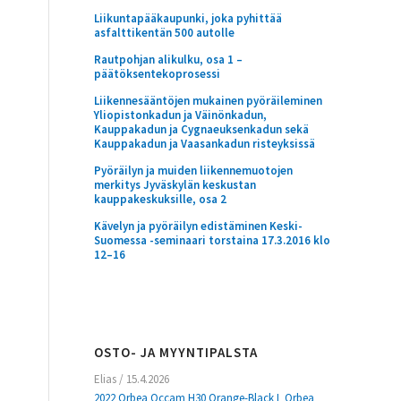
Liikuntapääkaupunki, joka pyhittää
asfalttikentän 500 autolle
Rautpohjan alikulku, osa 1 –
päätöksentekoprosessi
Liikennesääntöjen mukainen pyöräileminen
Yliopistonkadun ja Väinönkadun,
Kauppakadun ja Cygnaeuksenkadun sekä
Kauppakadun ja Vaasankadun risteyksissä
Pyöräilyn ja muiden liikennemuotojen
merkitys Jyväskylän keskustan
kauppakeskuksille, osa 2
Kävelyn ja pyöräilyn edistäminen Keski-
Suomessa -seminaari torstaina 17.3.2016 klo
12–16
OSTO- JA MYYNTIPALSTA
Elias
/
15.4.2026
2022 Orbea Occam H30 Orange-Black L Orbea