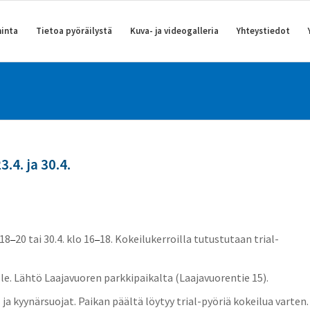
inta
Tietoa pyöräilystä
Kuva- ja videogalleria
Yhteystiedot
.4. ja 30.4.
 18
20 tai 30.4. klo 16
18. Kokeilukerroilla tutustutaan trial-
–
–
le. Lähtö Laajavuoren parkkipaikalta (Laajavuorentie 15).
a kyynärsuojat. Paikan päältä löytyy trial-pyöriä kokeilua varten.