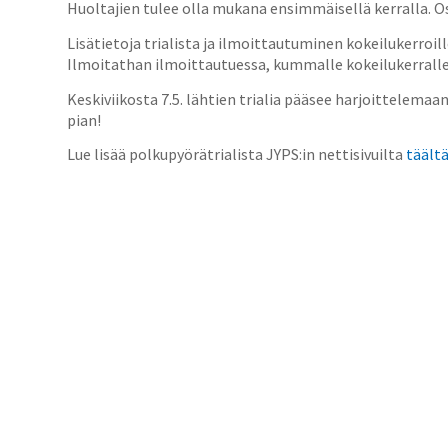
Huoltajien tulee olla mukana ensimmäisellä kerralla. Osa
Lisätietoja trialista ja ilmoittautuminen kokeilukerroill
Ilmoitathan ilmoittautuessa, kummalle kokeilukerralle 
Keskiviikosta 7.5. lähtien trialia pääsee harjoittelemaan
pian!
Lue lisää polkupyörätrialista JYPS:in nettisivuilta
täält