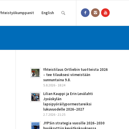
Yhteistyökumppanit
English
Yhteistilaus Ortliebin tuotteista 2026
– tee tilauksesi viimeistään
sunnuntaina 9.8.
5.8.2026 - 18:24
Lilian Kauppi ja Erin Levälahti
Jyväskylän
lapsipyöräilypormestareiksi
lukuvuodelle 2026–2027
2.7.2026 - 21:25
JYPSin strategia vuosille 2026–2030
hyväksyttiin kevätkokouksessa