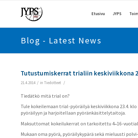
Etusivu
JYPS
Toim
Blog - Latest News
Tutustumiskerrat trialiin keskiviikkona 23
/
/
21.4.2014
in
Tiedotteet
Tiedätkö mitä trial on?
Tule kokeilemaan trial-pyöräilyä keskiviikkona 23.4. klo
pyöräilyyn ja harjoitellaan pyöränkäsittelytaitoja.
Maksuttomat kokeilukerrat on tarkoitettu 4
16-vuotial
–
Mukaan oma pyörä, pyöräilykypärä sekä mieluusti polvi- j