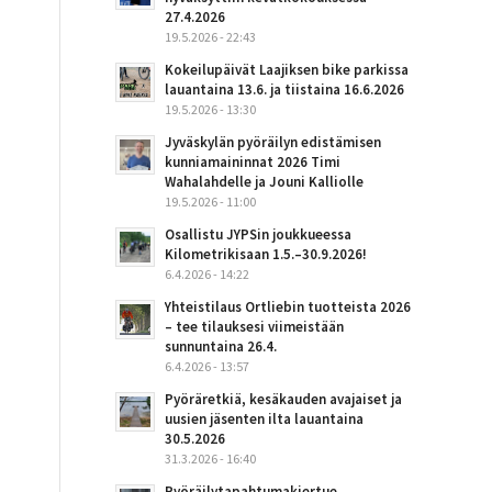
27.4.2026
19.5.2026 - 22:43
Kokeilupäivät Laajiksen bike parkissa
lauantaina 13.6. ja tiistaina 16.6.2026
19.5.2026 - 13:30
Jyväskylän pyöräilyn edistämisen
kunniamaininnat 2026 Timi
Wahalahdelle ja Jouni Kalliolle
19.5.2026 - 11:00
Osallistu JYPSin joukkueessa
Kilometrikisaan 1.5.–30.9.2026!
6.4.2026 - 14:22
Yhteistilaus Ortliebin tuotteista 2026
– tee tilauksesi viimeistään
sunnuntaina 26.4.
6.4.2026 - 13:57
Pyöräretkiä, kesäkauden avajaiset ja
uusien jäsenten ilta lauantaina
30.5.2026
31.3.2026 - 16:40
Pyöräilytapahtumakiertue