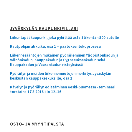
JYVÄSKYLÄN KAUPUNKIFILLARI
Liikuntapääkaupunki, joka pyhittää asfalttikentän 500 autolle
Rautpohjan alikulku, osa 1 – päätöksentekoprosessi
Liikennesääntöjen mukainen pyöräileminen Yliopistonkadun ja
Väinönkadun, Kauppakadun ja Cygnaeuksenkadun sekä
Kauppakadun ja Vaasankadun risteyksissä
Pyöräilyn ja muiden liikennemuotojen merkitys Jyväskylän
keskustan kauppakeskuksille, osa 2
Kävelyn ja pyöräilyn edistäminen Keski-Suomessa -seminaari
torstaina 17.3.2016 klo 12–16
OSTO- JA MYYNTIPALSTA