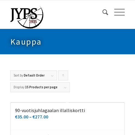
Kauppa
Sort by
Default Order
Click
to
Display
15 Products per page
order
products
90-vuotisjuhlagaalan illalliskortti
ascending
Hintaluokka:
€
35.00
–
€
277.00
€35.00
-