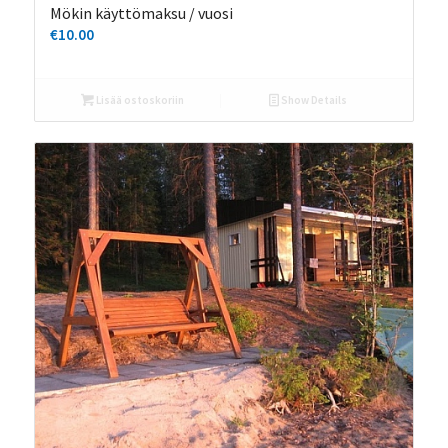
Mökin käyttömaksu / vuosi
€
10.00
Lisää ostoskoriin
Show Details