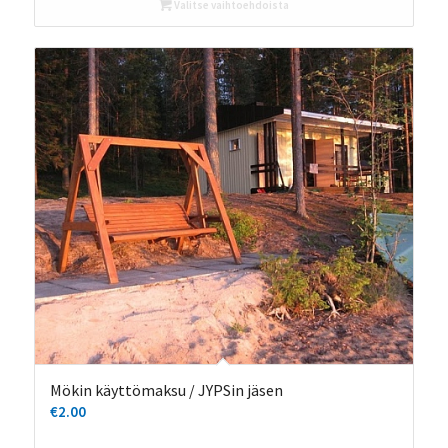
Valitse vaihtoehdoista
€277.00
Mökin käyttömaksu / JYPSin jäsen
€
2.00