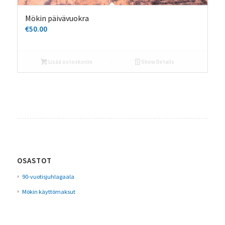
Mökin päivävuokra
€
50.00
Lisää ostoskoriin
Show Details
OSASTOT
90-vuotisjuhlagaala
Mökin käyttömaksut