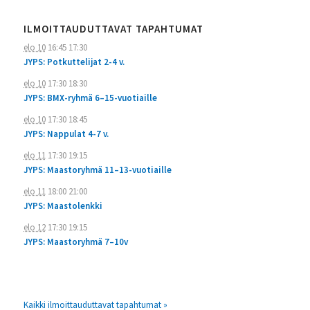
ILMOITTAUDUTTAVAT TAPAHTUMAT
elo 10
16:45
17:30
JYPS: Potkuttelijat 2-4 v.
elo 10
17:30
18:30
JYPS: BMX-ryhmä 6–15-vuotiaille
elo 10
17:30
18:45
JYPS: Nappulat 4-7 v.
elo 11
17:30
19:15
JYPS: Maastoryhmä 11–13-vuotiaille
elo 11
18:00
21:00
JYPS: Maastolenkki
elo 12
17:30
19:15
JYPS: Maastoryhmä 7–10v
Kaikki ilmoittauduttavat tapahtumat »