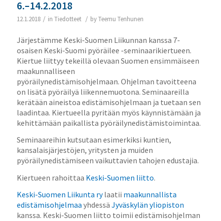
6.–14.2.2018
/
/
12.1.2018
in
Tiedotteet
by
Teemu Tenhunen
Järjestämme Keski-Suomen Liikunnan kanssa 7-
osaisen Keski-Suomi pyöräilee -seminaarikiertueen.
Kiertue liittyy tekeillä olevaan Suomen ensimmäiseen
maakunnalliseen
pyöräilynedistämisohjelmaan. Ohjelman tavoitteena
on lisätä pyöräilyä liikennemuotona. Seminaareilla
kerätään aineistoa edistämisohjelmaan ja tuetaan sen
laadintaa. Kiertueella pyritään myös käynnistämään ja
kehittämään paikallista pyöräilynedistämistoimintaa.
Seminaareihin kutsutaan esimerkiksi kuntien,
kansalaisjärjestöjen, yritysten ja muiden
pyöräilynedistämiseen vaikuttavien tahojen edustajia.
Kiertueen rahoittaa
Keski-Suomen liitto
.
Keski-Suomen Liikunta ry
laatii
maakunnallista
edistämisohjelmaa
yhdessä
Jyväskylän yliopiston
kanssa. Keski-Suomen liitto toimii edistämisohjelman