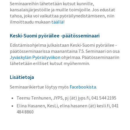
Seminaareihin lähetetään kutsut kunnille,
kansalaisjärjestöille ja muille toimijoille. Jos edustat
tahoa, joka voi vaikuttaa pyöräilynedistämiseen, niin
ilmoittaudu mukaan
täällä
!
Keski-Suomi pyöräilee -päätösseminaari
Edistämisohjelma julkaistaan Keski-Suomi pyöräilee -
päätösseminaarissa maanantaina 7.5. Seminaari on osa
Jyväskylän Pyöräilyviikon
ohjelmaa. Päätösseminaariin
lähetetään erilliset kutsut myöhemmin.
Lisätietoja
Seminaarikiertue löytyy myös
Facebookista
.
Teemu Tenhunen, JYPS, pj (ät) jyps.fi, 041 544 2195
Elina Hasanen, KesLi, elina.hasanen (ät) kesli.fi, 041
484 8860