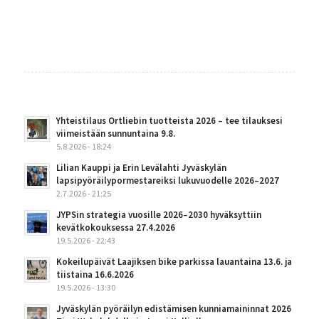
Yhteistilaus Ortliebin tuotteista 2026 – tee tilauksesi
viimeistään sunnuntaina 9.8.
5.8.2026 - 18:24
Lilian Kauppi ja Erin Levälahti Jyväskylän
lapsipyöräilypormestareiksi lukuvuodelle 2026–2027
2.7.2026 - 21:25
JYPSin strategia vuosille 2026–2030 hyväksyttiin
kevätkokouksessa 27.4.2026
19.5.2026 - 22:43
Kokeilupäivät Laajiksen bike parkissa lauantaina 13.6. ja
tiistaina 16.6.2026
19.5.2026 - 13:30
Jyväskylän pyöräilyn edistämisen kunniamaininnat 2026