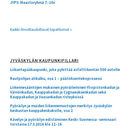
JYPS: Maastoryhmä 7–10v
Kaikki ilmoittauduttavat tapahtumat »
JYVÄSKYLÄN KAUPUNKIFILLARI
Liikuntapääkaupunki, joka pyhittää asfalttikentän 500 autolle
Rautpohjan alikulku, osa 1 – päätöksentekoprosessi
Liikennesääntöjen mukainen pyöräileminen Yliopistonkadun ja
Väinönkadun, Kauppakadun ja Cygnaeuksenkadun sekä
Kauppakadun ja Vaasankadun risteyksissä
Pyöräilyn ja muiden liikennemuotojen merkitys Jyväskylän
keskustan kauppakeskuksille, osa 2
Kävelyn ja pyöräilyn edistäminen Keski-Suomessa -seminaari
torstaina 17.3.2016 klo 12–16