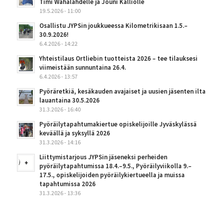
Timi Wahalahdelle ja Jouni Kalliolle
19.5.2026 - 11:00
Osallistu JYPSin joukkueessa Kilometrikisaan 1.5.–
30.9.2026!
6.4.2026 - 14:22
Yhteistilaus Ortliebin tuotteista 2026 – tee tilauksesi
viimeistään sunnuntaina 26.4.
6.4.2026 - 13:57
Pyöräretkiä, kesäkauden avajaiset ja uusien jäsenten ilta
lauantaina 30.5.2026
31.3.2026 - 16:40
Pyöräilytapahtumakiertue opiskelijoille Jyväskylässä
keväällä ja syksyllä 2026
31.3.2026 - 14:16
Liittymistarjous JYPSin jäseneksi perheiden
pyöräilytapahtumissa 18.4.–9.5., Pyöräilyviikolla 9.–
17.5., opiskelijoiden pyöräilykiertueella ja muissa
tapahtumissa 2026
31.3.2026 - 13:36