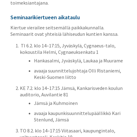
toimeksiantajana.
Seminaarikiertueen aikataulu
Kiertue vierailee seitsemällä paikkakunnalla.
Seminaarit ovat yhteisiä lähiseudun kuntien kanssa.
TI 6.2. klo 14–17:15, Jyväskylä, Cygnaeus-talo,
kokoustila Helmi, Cygnaeuksenkatu 1
Hankasalmi, Jyväskylä, Laukaa ja Muurame
avaaja suunnittelujohtaja Olli Ristaniemi,
Keski-Suomen liitto
KE 7.2. klo 14–17:15 Jämsä, Kankarisveden koulun
auditorio, Auvilantie 81
Jämsä ja Kuhmoinen
avaaja kaupunkisuunnittelupäällikkö Kari
Stenlund, Jämsä
TO 8.2. klo 14–17:15 Viitasaari, kaupungintalo,
valtuustosali, Keskitie 10