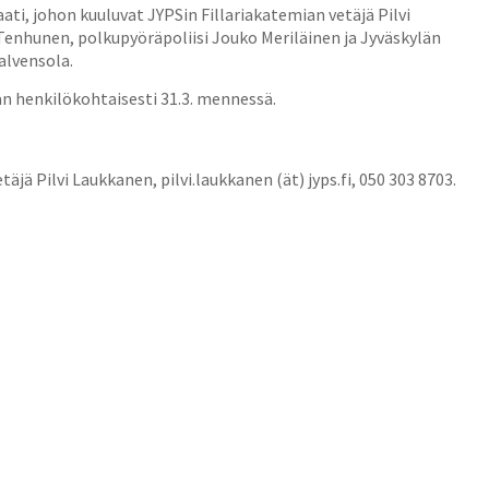
aati, johon kuuluvat JYPSin Fillariakatemian vetäjä Pilvi
enhunen, polkupyöräpoliisi Jouko Meriläinen ja Jyväskylän
alvensola.
an henkilökohtaisesti 31.3. mennessä.
äjä Pilvi Laukkanen, pilvi.laukkanen (ät) jyps.fi, 050 303 8703.