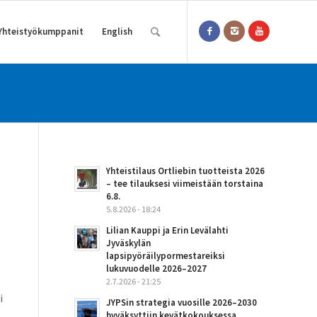
Yhteistyökumppanit
English
Yhteistilaus Ortliebin tuotteista 2026
– tee tilauksesi viimeistään torstaina
6.8.
5.8.2026 - 18:24
Lilian Kauppi ja Erin Levälahti
Jyväskylän
lapsipyöräilypormestareiksi
lukuvuodelle 2026–2027
2.7.2026 - 21:25
i
JYPSin strategia vuosille 2026–2030
hyväksyttiin kevätkokouksessa