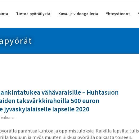
inta
Tietoa pyöräilystä
Kuva- ja videogalleria
Yhteystiedot
kapyörät
ankintatukea vähävaraisille – Huhtasuon
aiden taksvärkkirahoilla 500 euron
le jyväskyläläiselle lapselle 2020
Tenhunen
rällä parantaa kuntoa ja oppimistuloksia. Kaikilla lapsilla tulis
arilla kouluun ja myös muuten liikkua pyörällä paikasta toiseen.