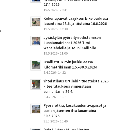
27.4.2026
19.5.2026 - 22:43
Kokeilupäivät Laajiksen bike parkissa
lauantaina 13.6. ja tiistaina 16.6.2026
19.5.2026 - 13:30
ä
Jyväskylän pyöräilyn edistämisen
kunniamaininnat 2026 Timi
Wahalahdelle ja Jouni Kalliolle
19.5.2026 - 11:00
Osallistu JYPSin joukkueessa
Kilometrikisaan 1.5.–30.9.2026!
6.4.2026 - 14:22
Yhteistilaus Ortliebin tuotteista 2026
– tee tilauksesi viimeistään
sunnuntaina 26.4.
6.4.2026 - 13:57
Pyöräretkiä, kesäkauden avajaiset ja
uusien jäsenten ilta lauantaina
30.5.2026
31.3.2026 - 16:40
Pyöräilytapahtumakiertue