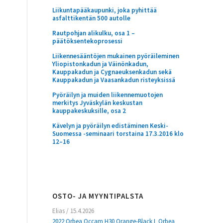
Liikuntapääkaupunki, joka pyhittää
asfalttikentän 500 autolle
Rautpohjan alikulku, osa 1 –
päätöksentekoprosessi
Liikennesääntöjen mukainen pyöräileminen
Yliopistonkadun ja Väinönkadun,
Kauppakadun ja Cygnaeuksenkadun sekä
Kauppakadun ja Vaasankadun risteyksissä
Pyöräilyn ja muiden liikennemuotojen
merkitys Jyväskylän keskustan
kauppakeskuksille, osa 2
Kävelyn ja pyöräilyn edistäminen Keski-
Suomessa -seminaari torstaina 17.3.2016 klo
12–16
OSTO- JA MYYNTIPALSTA
Elias
/
15.4.2026
2022 Orbea Occam H30 Orange-Black L Orbea