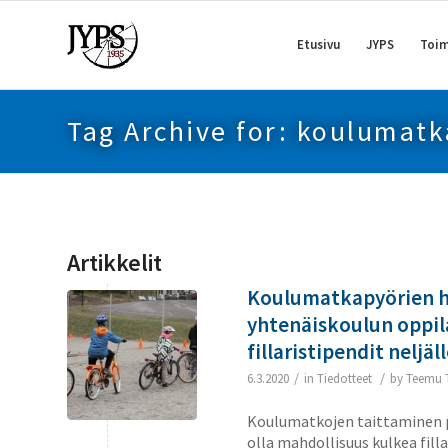
Etusivu
JYPS
Toim
Tag Archive for: koulumat
Artikkelit
Koulumatkapyörien h
yhtenäiskoulun oppil
fillaristipendit neljäl
/
/
6.3.2020
in
Tiedotteet
by
Teemu 
Koulumatkojen taittaminen pyö
olla mahdollisuus kulkea fill