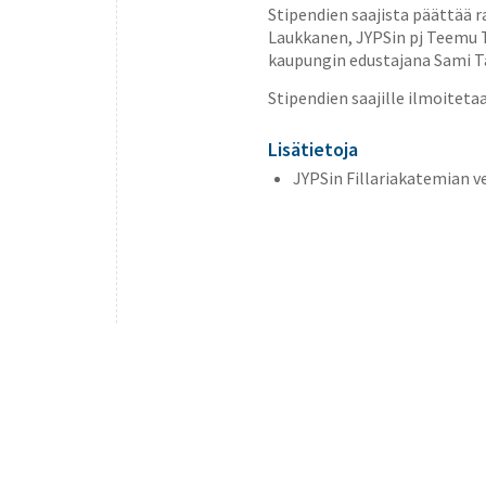
Stipendien saajista päättää r
Laukkanen, JYPSin pj Teemu T
kaupungin edustajana Sami T
Stipendien saajille ilmoiteta
Lisätietoja
JYPSin Fillariakatemian vet