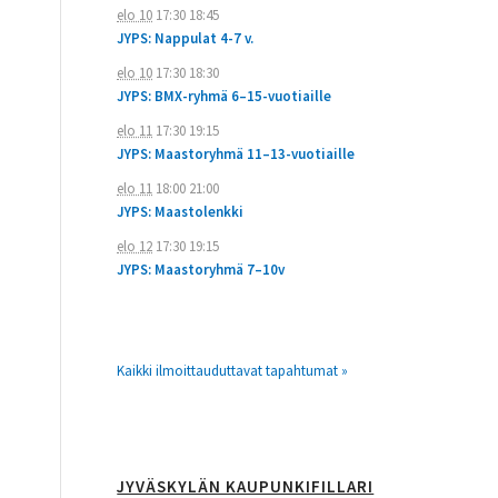
elo 10
17:30
18:45
JYPS: Nappulat 4-7 v.
elo 10
17:30
18:30
JYPS: BMX-ryhmä 6–15-vuotiaille
elo 11
17:30
19:15
JYPS: Maastoryhmä 11–13-vuotiaille
elo 11
18:00
21:00
JYPS: Maastolenkki
elo 12
17:30
19:15
JYPS: Maastoryhmä 7–10v
Kaikki ilmoittauduttavat tapahtumat »
JYVÄSKYLÄN KAUPUNKIFILLARI