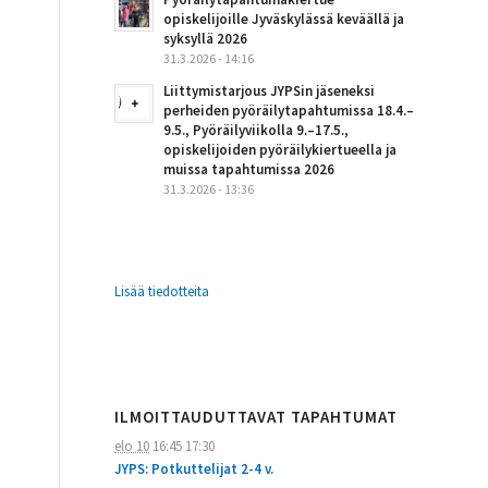
opiskelijoille Jyväskylässä keväällä ja
syksyllä 2026
31.3.2026 - 14:16
Liittymistarjous JYPSin jäseneksi
perheiden pyöräilytapahtumissa 18.4.–
9.5., Pyöräilyviikolla 9.–17.5.,
opiskelijoiden pyöräilykiertueella ja
muissa tapahtumissa 2026
31.3.2026 - 13:36
Lisää tiedotteita
ILMOITTAUDUTTAVAT TAPAHTUMAT
elo 10
16:45
17:30
JYPS: Potkuttelijat 2-4 v.