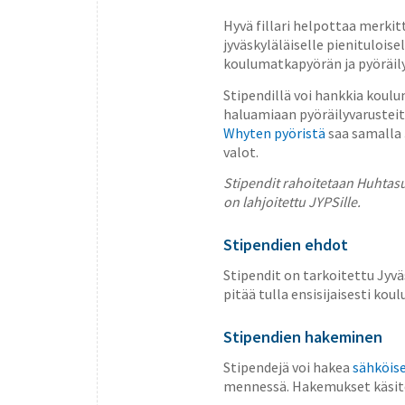
Hyvä fillari helpottaa merkit
jyväskyläläiselle pienitulois
koulumatkapyörän ja pyöräil
Stipendillä voi hankkia kou
haluamiaan pyöräilyvarusteit
Whyten pyöristä
saa samalla 
valot.
Stipendit rahoitetaan Huhtasu
on lahjoitettu JYPSille.
Stipendien ehdot
Stipendit on tarkoitettu Jyvä
pitää tulla ensisijaisesti ko
Stipendien hakeminen
Stipendejä voi hakea
sähköis
mennessä. Hakemukset käsite