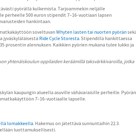
tävästi pyörällä kulkemista. Tarjoammekin neljälle
elle perheelle 500 euron stipendit 7–16-vuotiaan lapsen
yvarusteiden hankintaan.
lumatkakäyttöön soveltuvan
Whyten lasten tai nuorten pyörän
sek
a jyväskyläläisestä
Ride Cycle Storesta
. Stipendillä hankittaessa
35 prosentin alennuksen. Kaikkien pyörien mukana tulee lukko ja
on yhtenäiskoulun oppilaiden keräämillä taksvärkkivaroilla, jotka
skylän kaupungin alueella asuville vähävaraisille perheille. Pyörän
ulumatkakäyttöön 7–16-vuotiaalle lapselle.
ellä lomakkeella
. Hakemus on jätettävä sunnuntaihin 22.3.
llään luottamuksellisesti.