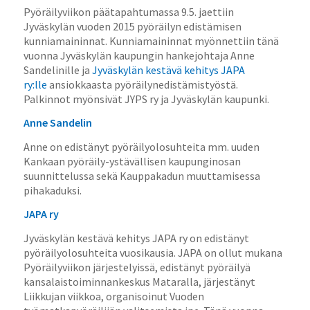
Pyöräilyviikon päätapahtumassa 9.5. jaettiin
Jyväskylän vuoden 2015 pyöräilyn edistämisen
kunniamaininnat. Kunniamaininnat myönnettiin tänä
vuonna Jyväskylän kaupungin hankejohtaja Anne
Sandelinille ja
Jyväskylän kestävä kehitys JAPA
ry:lle
ansiokkaasta pyöräilynedistämistyöstä.
Palkinnot myönsivät JYPS ry ja Jyväskylän kaupunki.
Anne Sandelin
Anne on edistänyt pyöräilyolosuhteita mm. uuden
Kankaan pyöräily-ystävällisen kaupunginosan
suunnittelussa sekä Kauppakadun muuttamisessa
pihakaduksi.
JAPA ry
Jyväskylän kestävä kehitys JAPA ry on edistänyt
pyöräilyolosuhteita vuosikausia. JAPA on ollut mukana
Pyöräilyviikon järjestelyissä, edistänyt pyöräilyä
kansalaistoiminnankeskus Mataralla, järjestänyt
Liikkujan viikkoa, organisoinut Vuoden