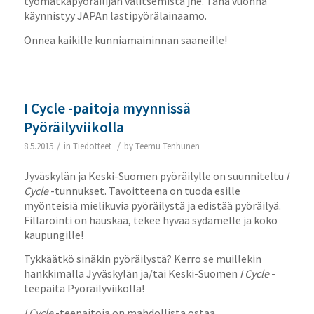
työmatkapyöräilijän valitsemista jne. Tänä vuonna
käynnistyy JAPAn lastipyörälainaamo.
Onnea kaikille kunniamaininnan saaneille!
I Cycle -paitoja myynnissä
Pyöräilyviikolla
/
/
8.5.2015
in
Tiedotteet
by
Teemu Tenhunen
Jyväskylän ja Keski-Suomen pyöräilylle on suunniteltu
I
Cycle
-tunnukset. Tavoitteena on tuoda esille
myönteisiä mielikuvia pyöräilystä ja edistää pyöräilyä.
Fillarointi on hauskaa, tekee hyvää sydämelle ja koko
kaupungille!
Tykkäätkö sinäkin pyöräilystä? Kerro se muillekin
hankkimalla Jyväskylän ja/tai Keski-Suomen
I Cycle
-
teepaita Pyöräilyviikolla!
I Cycle
-teepaitoja on mahdollista ostaa