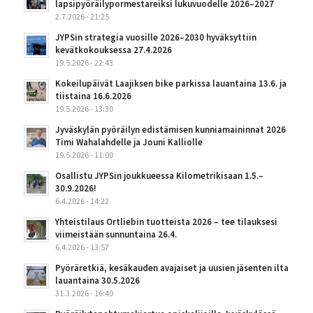
lapsipyöräilypormestareiksi lukuvuodelle 2026–2027
2.7.2026 - 21:25
JYPSin strategia vuosille 2026–2030 hyväksyttiin
kevätkokouksessa 27.4.2026
19.5.2026 - 22:43
Kokeilupäivät Laajiksen bike parkissa lauantaina 13.6. ja
tiistaina 16.6.2026
19.5.2026 - 13:30
Jyväskylän pyöräilyn edistämisen kunniamaininnat 2026
Timi Wahalahdelle ja Jouni Kalliolle
19.5.2026 - 11:00
Osallistu JYPSin joukkueessa Kilometrikisaan 1.5.–
30.9.2026!
6.4.2026 - 14:22
Yhteistilaus Ortliebin tuotteista 2026 – tee tilauksesi
viimeistään sunnuntaina 26.4.
6.4.2026 - 13:57
Pyöräretkiä, kesäkauden avajaiset ja uusien jäsenten ilta
lauantaina 30.5.2026
31.3.2026 - 16:40