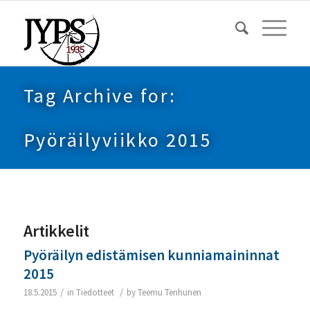
Tag Archive for:
Pyöräilyviikko 2015
Artikkelit
Pyöräilyn edistämisen kunniamaininnat
2015
/
/
18.5.2015
in
Tiedotteet
by
Teemu Tenhunen