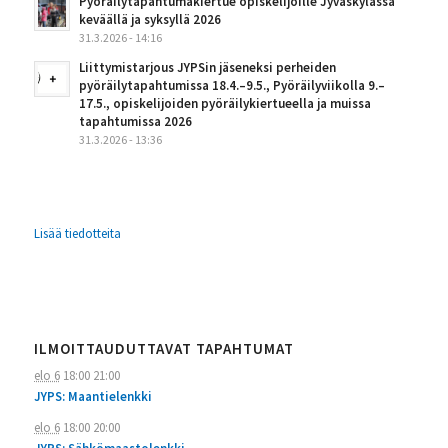
Pyöräilytapahtumakiertue opiskelijoille Jyväskylässä
keväällä ja syksyllä 2026
31.3.2026 - 14:16
Liittymistarjous JYPSin jäseneksi perheiden
pyöräilytapahtumissa 18.4.–9.5., Pyöräilyviikolla 9.–
17.5., opiskelijoiden pyöräilykiertueella ja muissa
tapahtumissa 2026
31.3.2026 - 13:36
Lisää tiedotteita
ILMOITTAUDUTTAVAT TAPAHTUMAT
elo 6
18:00
21:00
JYPS: Maantielenkki
elo 6
18:00
20:00