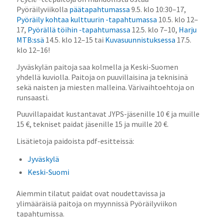
Pyöräilyviikolla
päätapahtumassa
9.5. klo 10:30–17,
Pyöräily kohtaa kulttuurin -tapahtumassa
10.5. klo 12–
17,
Pyörällä töihin -tapahtumassa
12.5. klo 7–10,
Harju
MTB:ssä
14.5. klo 12–15 tai
Kuvasuunnistuksessa
17.5.
klo 12–16!
Jyväskylän paitoja saa kolmella ja Keski-Suomen
yhdellä kuviolla. Paitoja on puuvillaisina ja teknisinä
sekä naisten ja miesten malleina. Värivaihtoehtoja on
runsaasti.
Puuvillapaidat kustantavat JYPS-jäsenille 10 € ja muille
15 €, tekniset paidat jäsenille 15 ja muille 20 €.
Lisätietoja paidoista pdf-esitteissä:
Jyväskylä
Keski-Suomi
Aiemmin tilatut paidat ovat noudettavissa ja
ylimääräisiä paitoja on myynnissä Pyöräilyviikon
tapahtumissa.