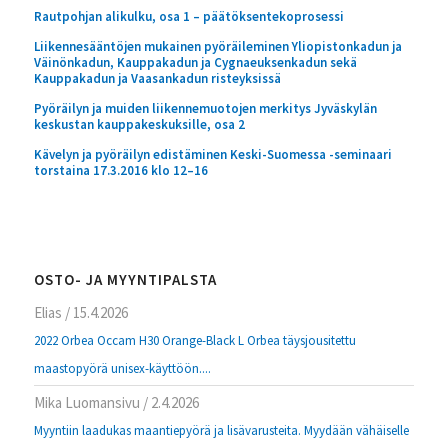
Rautpohjan alikulku, osa 1 – päätöksentekoprosessi
Liikennesääntöjen mukainen pyöräileminen Yliopistonkadun ja
Väinönkadun, Kauppakadun ja Cygnaeuksenkadun sekä
Kauppakadun ja Vaasankadun risteyksissä
Pyöräilyn ja muiden liikennemuotojen merkitys Jyväskylän
keskustan kauppakeskuksille, osa 2
Kävelyn ja pyöräilyn edistäminen Keski-Suomessa -seminaari
torstaina 17.3.2016 klo 12–16
OSTO- JA MYYNTIPALSTA
Elias
/
15.4.2026
2022 Orbea Occam H30 Orange-Black L Orbea täysjousitettu
maastopyörä unisex-käyttöön....
Mika Luomansivu
/
2.4.2026
Myyntiin laadukas maantiepyörä ja lisävarusteita. Myydään vähäiselle