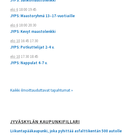
JYPS: Sähkömaastolenkki
elo 6
18:00
19:45
JYPS: Maastoryhmä 13–17-vuotiaille
elo 6
18:00
20:30
JYPS: Kevyt maastolenkki
elo 10
16:45
17:30
JYPS: Potkuttelijat 2-4 v.
elo 10
17:30
18:45
JYPS: Nappulat 4-7 v.
Kaikki ilmoittauduttavat tapahtumat »
JYVÄSKYLÄN KAUPUNKIFILLARI
Liikuntapääkaupunki, joka pyhittää asfalttikentän 500 autolle