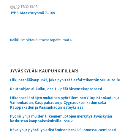
elo 12
17:30
19:15
JYPS: Maastoryhmä 7–10v
Kaikki ilmoittauduttavat tapahtumat »
JYVÄSKYLÄN KAUPUNKIFILLARI
Liikuntapääkaupunki, joka pyhittää asfalttikentän 500 autolle
Rautpohjan alikulku, osa 1 – päätöksentekoprosessi
Liikennesääntöjen mukainen pyöräileminen Yliopistonkadun ja
Väinönkadun, Kauppakadun ja Cygnaeuksenkadun sekä
Kauppakadun ja Vaasankadun risteyksissä
Pyöräilyn ja muiden liikennemuotojen merkitys Jyväskylän
keskustan kauppakeskuksille, osa 2
Kävelyn ja pyöräilyn edistäminen Keski-Suomessa -seminaari