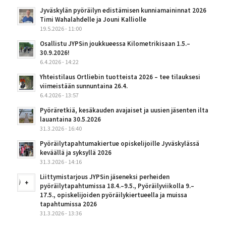
Jyväskylän pyöräilyn edistämisen kunniamaininnat 2026
Timi Wahalahdelle ja Jouni Kalliolle
19.5.2026 - 11:00
Osallistu JYPSin joukkueessa Kilometrikisaan 1.5.–
30.9.2026!
6.4.2026 - 14:22
Yhteistilaus Ortliebin tuotteista 2026 – tee tilauksesi
viimeistään sunnuntaina 26.4.
6.4.2026 - 13:57
Pyöräretkiä, kesäkauden avajaiset ja uusien jäsenten ilta
lauantaina 30.5.2026
31.3.2026 - 16:40
Pyöräilytapahtumakiertue opiskelijoille Jyväskylässä
keväällä ja syksyllä 2026
31.3.2026 - 14:16
Liittymistarjous JYPSin jäseneksi perheiden
pyöräilytapahtumissa 18.4.–9.5., Pyöräilyviikolla 9.–
17.5., opiskelijoiden pyöräilykiertueella ja muissa
tapahtumissa 2026
31.3.2026 - 13:36