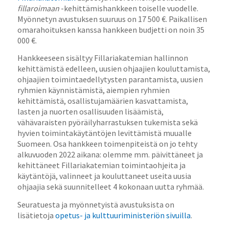
fillaroimaan
-kehittämishankkeen toiselle vuodelle.
Myönnetyn avustuksen suuruus on 17 500 €. Paikallisen
omarahoituksen kanssa hankkeen budjetti on noin 35
000 €.
Hankkeeseen sisältyy Fillariakatemian hallinnon
kehittämistä edelleen, uusien ohjaajien kouluttamista,
ohjaajien toimintaedellytysten parantamista, uusien
ryhmien käynnistämistä, aiempien ryhmien
kehittämistä, osallistujamäärien kasvattamista,
lasten ja nuorten osallisuuden lisäämistä,
vähävaraisten pyöräilyharrastuksen tukemista sekä
hyvien toimintakäytäntöjen levittämistä muualle
Suomeen. Osa hankkeen toimenpiteistä on jo tehty
alkuvuoden 2022 aikana: olemme mm. päivittäneet ja
kehittäneet Fillariakatemian toimintaohjeita ja
käytäntöjä, valinneet ja kouluttaneet useita uusia
ohjaajia sekä suunnitelleet 4 kokonaan uutta ryhmää.
Seuratuesta ja myönnetyistä avustuksista on
lisätietoja
opetus- ja kulttuuriministeriön sivuilla
.