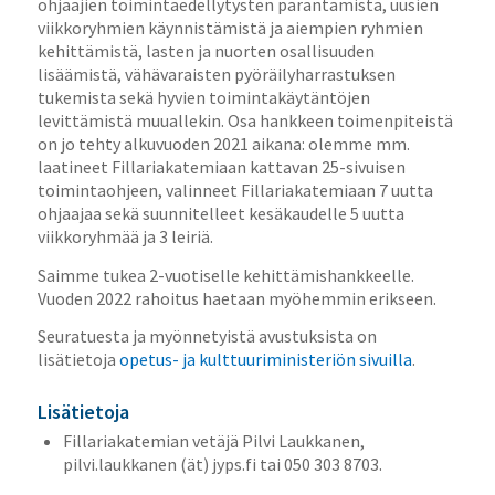
ohjaajien toimintaedellytysten parantamista, uusien
viikkoryhmien käynnistämistä ja aiempien ryhmien
kehittämistä, lasten ja nuorten osallisuuden
lisäämistä, vähävaraisten pyöräilyharrastuksen
tukemista sekä hyvien toimintakäytäntöjen
levittämistä muuallekin. Osa hankkeen toimenpiteistä
on jo tehty alkuvuoden 2021 aikana: olemme mm.
laatineet Fillariakatemiaan kattavan 25-sivuisen
toimintaohjeen, valinneet Fillariakatemiaan 7 uutta
ohjaajaa sekä suunnitelleet kesäkaudelle 5 uutta
viikkoryhmää ja 3 leiriä.
Saimme tukea 2-vuotiselle kehittämishankkeelle.
Vuoden 2022 rahoitus haetaan myöhemmin erikseen.
Seuratuesta ja myönnetyistä avustuksista on
lisätietoja
opetus- ja kulttuuriministeriön sivuilla
.
Lisätietoja
Fillariakatemian vetäjä Pilvi Laukkanen,
pilvi.laukkanen (ät) jyps.fi tai 050 303 8703.