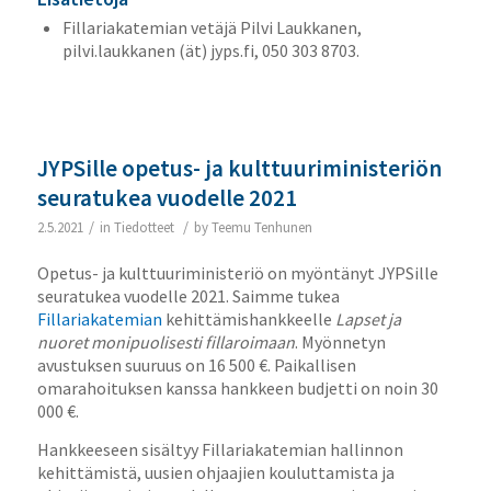
Fillariakatemian vetäjä Pilvi Laukkanen,
pilvi.laukkanen (ät) jyps.fi, 050 303 8703.
JYPSille opetus- ja kulttuuriministeriön
seuratukea vuodelle 2021
/
/
2.5.2021
in
Tiedotteet
by
Teemu Tenhunen
Opetus- ja kulttuuriministeriö on myöntänyt JYPSille
seuratukea vuodelle 2021. Saimme tukea
Fillariakatemian
kehittämishankkeelle
Lapset ja
nuoret monipuolisesti fillaroimaan
. Myönnetyn
avustuksen suuruus on 16 500 €. Paikallisen
omarahoituksen kanssa hankkeen budjetti on noin 30
000 €.
Hankkeeseen sisältyy Fillariakatemian hallinnon
kehittämistä, uusien ohjaajien kouluttamista ja