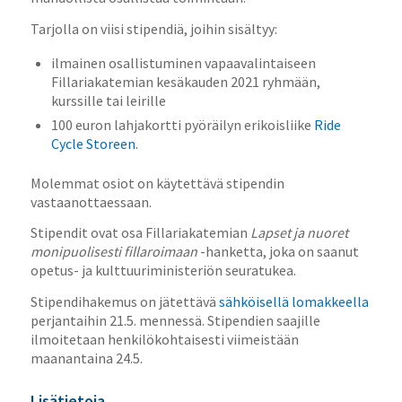
Tarjolla on viisi stipendiä, joihin sisältyy:
ilmainen osallistuminen vapaavalintaiseen
Fillariakatemian kesäkauden 2021 ryhmään,
kurssille tai leirille
100 euron lahjakortti pyöräilyn erikoisliike
Ride
Cycle Storeen
.
Molemmat osiot on käytettävä stipendin
vastaanottaessaan.
Stipendit ovat osa Fillariakatemian
Lapset ja nuoret
monipuolisesti fillaroimaan
-hanketta, joka on saanut
opetus- ja kulttuuriministeriön seuratukea.
Stipendihakemus on jätettävä
sähköisellä lomakkeella
perjantaihin 21.5. mennessä. Stipendien saajille
ilmoitetaan henkilökohtaisesti viimeistään
maanantaina 24.5.
Lisätietoja