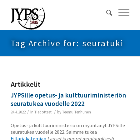
Tag Archive for: seuratuki
Artikkelit
JYPSille opetus- ja kulttuuriministeriön
seuratukea vuodelle 2022
/
/
24.4.2022
in
Tiedotteet
by
Teemu Tenhunen
Opetus- ja kulttuuriministeriö on myöntänyt JYPSille
seuratukea vuodelle 2022. Saimme tukea
Fillariakatemian
Lapset ja nuoret monipuolisesti