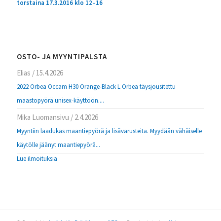
torstaina 17.3.2016 klo 12–16
OSTO- JA MYYNTIPALSTA
Elias
/
15.4.2026
2022 Orbea Occam H30 Orange-Black L Orbea täysjousitettu
maastopyörä unisex-käyttöön....
Mika Luomansivu
/
2.4.2026
Myyntiin laadukas maantiepyörä ja lisävarusteita. Myydään vähäiselle
käytölle jäänyt maantiepyörä...
Lue ilmoituksia