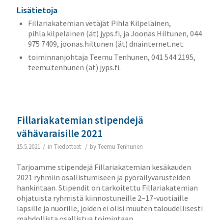
Lisätietoja
Fillariakatemian vetäjät Pihla Kilpeläinen,
pihla.kilpelainen (ät) jyps.fi, ja Joonas Hiltunen, 044
975 7409, joonas.hiltunen (ät) dnainternet.net.
toiminnanjohtaja Teemu Tenhunen, 041 544 2195,
teemu.tenhunen (ät) jyps.fi.
Fillariakatemian stipendejä
vähävaraisille 2021
/
/
15.5.2021
in
Tiedotteet
by
Teemu Tenhunen
Tarjoamme stipendejä Fillariakatemian kesäkauden
2021 ryhmiin osallistumiseen ja pyöräilyvarusteiden
hankintaan. Stipendit on tarkoitettu Fillariakatemian
ohjatuista ryhmistä kiinnostuneille 2–17-vuotiaille
lapsille ja nuorille, joiden ei olisi muuten taloudellisesti
mahdollista osallistua toimintaan.