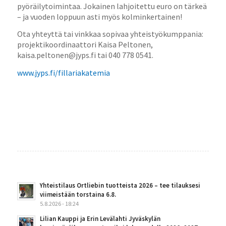
pyöräilytoimintaa. Jokainen lahjoitettu euro on tärkeä
– ja vuoden loppuun asti myös kolminkertainen!
Ota yhteyttä tai vinkkaa sopivaa yhteistyökumppania:
projektikoordinaattori Kaisa Peltonen,
kaisa.peltonen@jyps.fi tai 040 778 0541.
www.jyps.fi/
fillariakatemia
Yhteistilaus Ortliebin tuotteista 2026 – tee tilauksesi
viimeistään torstaina 6.8.
5.8.2026 - 18:24
Lilian Kauppi ja Erin Levälahti Jyväskylän