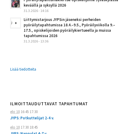
keväällä ja syksyllä 2026
31.3.2026 - 14:16
Liittymistarjous JYPSin jäseneksi perheiden
pyöräilytapahtumissa 18.4.–9.5., Pyöräilyviikolla 9.–
17.5., opiskelijoiden pyöräilykiertueella ja muissa
tapahtumissa 2026
31.3.2026 - 13:36
Lisää tiedotteita
ILMOITTAUDUTTAVAT TAPAHTUMAT
elo 10
16:45
17:30
JYPS: Potkuttelijat 2-4 v.
elo 10
17:30
18:45
JYPS: Nappulat 4-7 v.