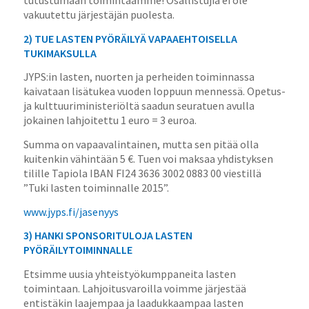
tutustumaan toimintaamme! Osallistujia ei ole
vakuutettu järjestäjän puolesta.
2) TUE LASTEN PYÖRÄILYÄ VAPAAEHTOISELLA
TUKIMAKSULLA
JYPS:in lasten, nuorten ja perheiden toiminnassa
kaivataan lisätukea vuoden loppuun mennessä. Opetus-
ja kulttuuriministeriöltä saadun seuratuen avulla
jokainen lahjoitettu 1 euro = 3 euroa.
Summa on vapaavalintainen, mutta sen pitää olla
kuitenkin vähintään 5 €. Tuen voi maksaa yhdistyksen
tilille Tapiola IBAN FI24 3636 3002 0883 00 viestillä
”Tuki lasten toiminnalle 2015”.
www.jyps.fi/jasenyys
3) HANKI SPONSORITULOJA LASTEN
PYÖRÄILYTOIMINNALLE
Etsimme uusia yhteistyökumppaneita lasten
toimintaan. Lahjoitusvaroilla voimme järjestää
entistäkin laajempaa ja laadukkaampaa lasten