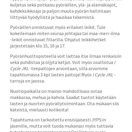
kuljetus sekä potkaisu pyöräillen, ylä- ja alamäkiajot,
kahdeksikkoajo ja paljon muuta pyörän hallintaan
liittyvää hyödyllistä ja hauskaa tekemistä.
Pyöräillen onnistuvat myös erilaiset leikit. Tule
kokeilemaan miten seuraa johtajaa tai maa-meri-ilma
-leikit onnistuvat fillarilla. Ohjatut leikkihetket
järjestetään klo 15, 16 ja 17.
Pyöränhuoltopisteellä voit laittaa itse ilmaa renkaisiin
sekä puhdistaa ja öljytä ketjut. Voit myös osallistua
I
Cycle JKL
-teepaitojen arvontaan, sillä arvomme
tapahtumassa 3 kpl lasten paitoja! Myös
I Cycle JKL
-
tarroja on jaossa.
Nuotiopaikalla on mainio mahdollisuus ostaa
makkaraa, mehua ja kahvia. Saadut tuotot käytetään
lasten ja nuorten pyöräilytoimintaan. Ota mukaan siis
käteistä, mieluusti kolikoita!
Tapahtuma on tarkoitettu ensisijaisesti JYPS:in
jäsenille, mutta voit tuoda mukanasi myös tuttavia