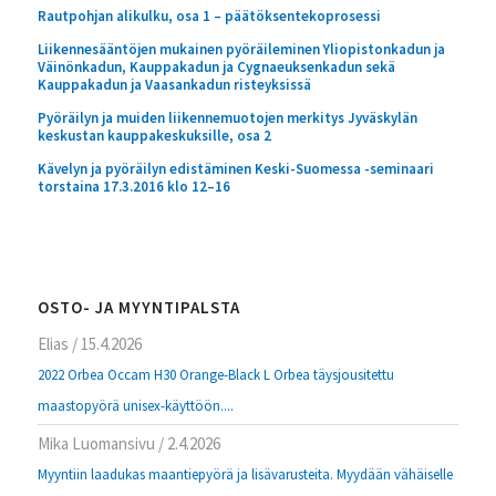
Rautpohjan alikulku, osa 1 – päätöksentekoprosessi
Liikennesääntöjen mukainen pyöräileminen Yliopistonkadun ja
Väinönkadun, Kauppakadun ja Cygnaeuksenkadun sekä
Kauppakadun ja Vaasankadun risteyksissä
Pyöräilyn ja muiden liikennemuotojen merkitys Jyväskylän
keskustan kauppakeskuksille, osa 2
Kävelyn ja pyöräilyn edistäminen Keski-Suomessa -seminaari
torstaina 17.3.2016 klo 12–16
OSTO- JA MYYNTIPALSTA
Elias
/
15.4.2026
2022 Orbea Occam H30 Orange-Black L Orbea täysjousitettu
maastopyörä unisex-käyttöön....
Mika Luomansivu
/
2.4.2026
Myyntiin laadukas maantiepyörä ja lisävarusteita. Myydään vähäiselle