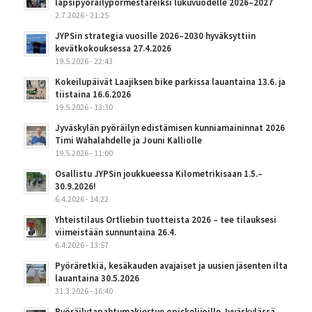
lapsipyöräilypormestareiksi lukuvuodelle 2026–2027
2.7.2026 - 21:25
JYPSin strategia vuosille 2026–2030 hyväksyttiin
kevätkokouksessa 27.4.2026
19.5.2026 - 22:43
Kokeilupäivät Laajiksen bike parkissa lauantaina 13.6. ja
tiistaina 16.6.2026
19.5.2026 - 13:30
Jyväskylän pyöräilyn edistämisen kunniamaininnat 2026
Timi Wahalahdelle ja Jouni Kalliolle
19.5.2026 - 11:00
Osallistu JYPSin joukkueessa Kilometrikisaan 1.5.–
30.9.2026!
6.4.2026 - 14:22
Yhteistilaus Ortliebin tuotteista 2026 – tee tilauksesi
viimeistään sunnuntaina 26.4.
6.4.2026 - 13:57
Pyöräretkiä, kesäkauden avajaiset ja uusien jäsenten ilta
lauantaina 30.5.2026
31.3.2026 - 16:40
Pyöräilytapahtumakiertue opiskelijoille Jyväskylässä