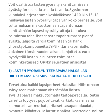
Voit osallistua lasten pyöräilyn kehittämiseen
Jyväskylän seudulla useilla tavoilla. Syysloman
kunniaksi järjestämme keskiviikkona 14.10. klo 15–18
mukavan lasten pyöräilyiltapäivän koko perheelle. Voit
tulla mukaan maksuttomaan tapahtumaan
kehittämään lapsesi pyöräilytaitoja tai tukea
toimintaa rahallisesti: osta tapahtumasta pientä
evästä, lahjoita varoja toimintaan tai hanki
yhteistyökumppaneita JYPS Fillariakatemialle.
Jokainen tämän vuoden aikana lahjoitettu euro
hyödyttää lasten ja nuorten toimintaa
kolminkertaisesti OKM:n seuratuen ansiosta!
1) LASTEN PYÖRÄILYN TEEMAPÄIVÄ HALSSILAN
HIIHTOMAASSA KESKIVIIKKONA 14.10. KLO 15–18
Tervetuloa kaikki lapsiperheet Halssilan Hiihtomaan
syksyiseen maisemaan viett
ämään iloista
syysiltapäivää maksuttomalla taitoajoradalla. Reitin
varrelta löytyvät pujoteltavat kartiot, käärmeenä
kiemurtelevat mutkat, erilaiset tasapainolaudat,
hyppyrit, kiihdytys- ja jarrutuspaikat, kaarreajot, pallon