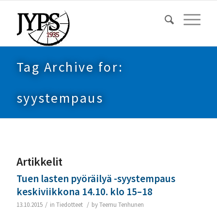
Tag Archive for:
syystempaus
Artikkelit
Tuen lasten pyöräilyä -syystempaus
keskiviikkona 14.10. klo 15–18
/
/
13.10.2015
in
Tiedotteet
by
Teemu Tenhunen