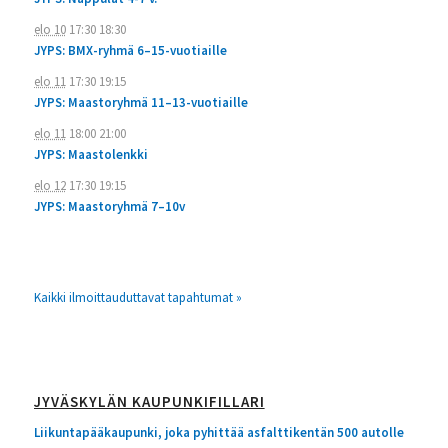
elo 10
17:30
18:30
JYPS: BMX-ryhmä 6–15-vuotiaille
elo 11
17:30
19:15
JYPS: Maastoryhmä 11–13-vuotiaille
elo 11
18:00
21:00
JYPS: Maastolenkki
elo 12
17:30
19:15
JYPS: Maastoryhmä 7–10v
Kaikki ilmoittauduttavat tapahtumat »
JYVÄSKYLÄN KAUPUNKIFILLARI
Liikuntapääkaupunki, joka pyhittää asfalttikentän 500 autolle