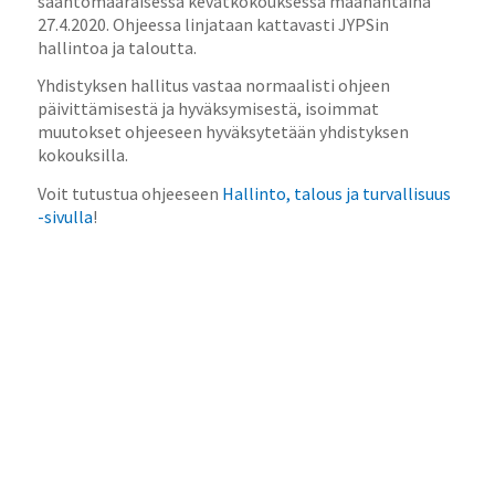
sääntömääräisessä kevätkokouksessa maanantaina
27.4.2020. Ohjeessa linjataan kattavasti JYPSin
hallintoa ja taloutta.
Yhdistyksen hallitus vastaa normaalisti ohjeen
päivittämisestä ja hyväksymisestä, isoimmat
muutokset ohjeeseen hyväksytetään yhdistyksen
kokouksilla.
Voit tutustua ohjeeseen
Hallinto, talous ja turvallisuus
-sivulla
!