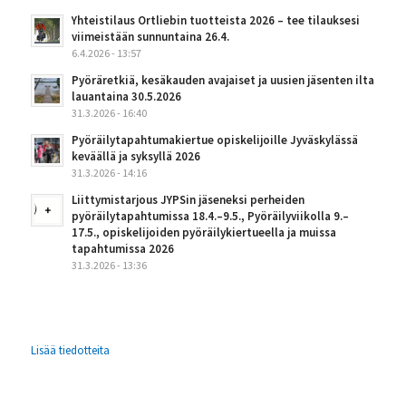
Yhteistilaus Ortliebin tuotteista 2026 – tee tilauksesi
viimeistään sunnuntaina 26.4.
6.4.2026 - 13:57
Pyöräretkiä, kesäkauden avajaiset ja uusien jäsenten ilta
lauantaina 30.5.2026
31.3.2026 - 16:40
Pyöräilytapahtumakiertue opiskelijoille Jyväskylässä
keväällä ja syksyllä 2026
31.3.2026 - 14:16
Liittymistarjous JYPSin jäseneksi perheiden
pyöräilytapahtumissa 18.4.–9.5., Pyöräilyviikolla 9.–
17.5., opiskelijoiden pyöräilykiertueella ja muissa
tapahtumissa 2026
31.3.2026 - 13:36
Lisää tiedotteita