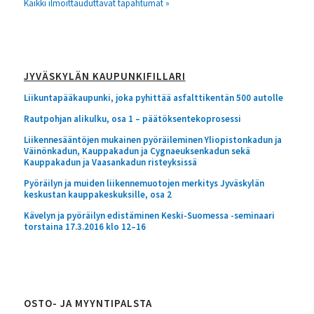
Kaikki ilmoittauduttavat tapahtumat »
JYVÄSKYLÄN KAUPUNKIFILLARI
Liikuntapääkaupunki, joka pyhittää asfalttikentän 500 autolle
Rautpohjan alikulku, osa 1 – päätöksentekoprosessi
Liikennesääntöjen mukainen pyöräileminen Yliopistonkadun ja
Väinönkadun, Kauppakadun ja Cygnaeuksenkadun sekä
Kauppakadun ja Vaasankadun risteyksissä
Pyöräilyn ja muiden liikennemuotojen merkitys Jyväskylän
keskustan kauppakeskuksille, osa 2
Kävelyn ja pyöräilyn edistäminen Keski-Suomessa -seminaari
torstaina 17.3.2016 klo 12–16
OSTO- JA MYYNTIPALSTA