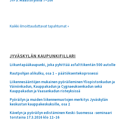
JYPS: Maastoryhmä 7–10v
Kaikki ilmoittauduttavat tapahtumat »
JYVÄSKYLÄN KAUPUNKIFILLARI
Liikuntapääkaupunki, joka pyhittää asfalttikentän 500 autolle
Rautpohjan alikulku, osa 1 – päätöksentekoprosessi
Liikennesääntöjen mukainen pyöräileminen Yliopistonkadun ja
Väinönkadun, Kauppakadun ja Cygnaeuksenkadun sekä
Kauppakadun ja Vaasankadun risteyksissä
Pyöräilyn ja muiden liikennemuotojen merkitys Jyväskylän
keskustan kauppakeskuksille, osa 2
Kävelyn ja pyöräilyn edistäminen Keski-Suomessa -seminaari
torstaina 17.3.2016 klo 12–16