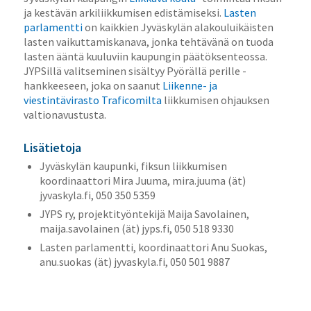
ja kestävän arkiliikkumisen edistämiseksi.
Lasten
parlamentti
on kaikkien Jyväskylän alakouluikäisten
lasten vaikuttamiskanava, jonka tehtävänä on tuoda
lasten ääntä kuuluviin kaupungin päätöksenteossa.
JYPSillä valitseminen sisältyy Pyörällä perille -
hankkeeseen, joka on saanut
Liikenne- ja
viestintävirasto Traficomilta
liikkumisen ohjauksen
valtionavustusta.
Lisätietoja
Jyväskylän kaupunki, fiksun liikkumisen
koordinaattori Mira Juuma, mira.juuma (ät)
jyvaskyla.fi, 050 350 5359
JYPS ry, projektityöntekijä Maija Savolainen,
maija.savolainen (ät) jyps.fi, 050 518 9330
Lasten parlamentti, koordinaattori Anu Suokas,
anu.suokas (ät) jyvaskyla.fi, 050 501 9887