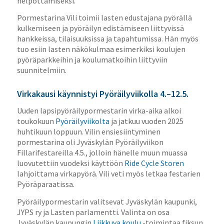
helpottamiseksi.”
Pormestarina Vili toimii lasten edustajana pyörällä
kulkemiseen ja pyöräilyn edistämiseen liittyvissä
hankkeissa, tilaisuuksissa ja tapahtumissa. Hän myös
tuo esiin lasten näkökulmaa esimerkiksi koulujen
pyöräparkkeihin ja koulumatkoihin liittyviin
suunnitelmiin.
Virkakausi käynnistyi Pyöräilyviikolla 4.–12.5.
Uuden lapsipyöräilypormestarin virka-aika alkoi
toukokuun
Pyöräilyviikolta
ja jatkuu vuoden 2025
huhtikuun loppuun. Vilin ensiesiintyminen
pormestarina oli Jyväskylän Pyöräilyviikon
Fillarifestareilla 4.5., jolloin hänelle muun muassa
luovutettiin vuodeksi käyttöön
Ride Cycle Storen
lahjoittama virkapyörä. Vili veti myös letkaa festarien
Pyöräparaatissa.
Pyöräilypormestarin valitsevat Jyväskylän kaupunki,
JYPS ry ja Lasten parlamentti. Valinta on osa
Jyväskylän kaupungin
Liikkuva koulu
-toimintaa fiksun