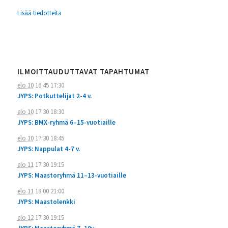
Lisää tiedotteita
ILMOITTAUDUTTAVAT TAPAHTUMAT
elo 10
16:45
17:30
JYPS: Potkuttelijat 2-4 v.
elo 10
17:30
18:30
JYPS: BMX-ryhmä 6–15-vuotiaille
elo 10
17:30
18:45
JYPS: Nappulat 4-7 v.
elo 11
17:30
19:15
JYPS: Maastoryhmä 11–13-vuotiaille
elo 11
18:00
21:00
JYPS: Maastolenkki
elo 12
17:30
19:15