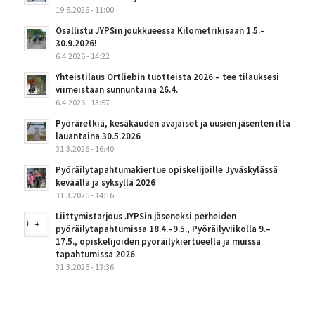
19.5.2026 - 11:00
Osallistu JYPSin joukkueessa Kilometrikisaan 1.5.–
30.9.2026!
6.4.2026 - 14:22
Yhteistilaus Ortliebin tuotteista 2026 – tee tilauksesi
viimeistään sunnuntaina 26.4.
6.4.2026 - 13:57
Pyöräretkiä, kesäkauden avajaiset ja uusien jäsenten ilta
lauantaina 30.5.2026
31.3.2026 - 16:40
Pyöräilytapahtumakiertue opiskelijoille Jyväskylässä
keväällä ja syksyllä 2026
31.3.2026 - 14:16
Liittymistarjous JYPSin jäseneksi perheiden
pyöräilytapahtumissa 18.4.–9.5., Pyöräilyviikolla 9.–
17.5., opiskelijoiden pyöräilykiertueella ja muissa
tapahtumissa 2026
31.3.2026 - 13:36