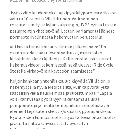
/
/
9.6.2024
in
Tiedotteet
by
Teemu Tenhunen
Jyväskylän kuudenneksi lapsipyöräilypormestariksi on
valittu 10-vuotias Vili Hiltunen. Valitseminen
toteutettiin Jyväskylän kaupungin, JYPS ry:n ja Lasten
parlamentin yhteistyönä. Lasten parlamentti äänesti
pormestarivalinnasta hakemusten perusteella.
Vili kuvaa tunnelmiaan valinnan jälkeen näin: “En
osannut odottaa tulevani valituksi, mutta olen
kiitollinen äänistäjilleni ja Kalle-enolle, joka auttoi
hakemusvideon tekemisessä, sekä tietysti Ride Cycle
Storelle virkapyörän käyttöön saamisesta.”
Keljonkankaan yhtenäiskoulua käyvällä Vilillä on jo
näkemystä ja hyviä ideoita siitä, kuinka pyöräilystä
saataisiin vielä hauskempaa ja suositumpaa: ”Lapsia
voisi kannustaa pyöräilyyn rakentamalla lisää
pumppiratoja ja muita temppuilun mahdollistavia
elementtejä kuten skeitti-/skuutti-/pyöräparkkeja.
Pyöräteiden kunnosta olisi myös tärkeää pitää huolta
ja aurata niitä aktiivisesti talvipyöräilyn