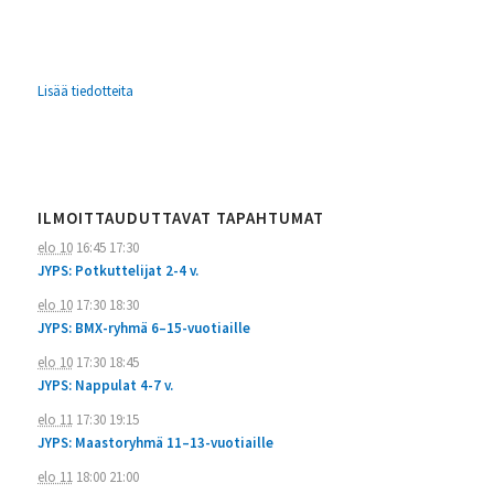
Lisää tiedotteita
ILMOITTAUDUTTAVAT TAPAHTUMAT
elo 10
16:45
17:30
JYPS: Potkuttelijat 2-4 v.
elo 10
17:30
18:30
JYPS: BMX-ryhmä 6–15-vuotiaille
elo 10
17:30
18:45
JYPS: Nappulat 4-7 v.
elo 11
17:30
19:15
JYPS: Maastoryhmä 11–13-vuotiaille
elo 11
18:00
21:00