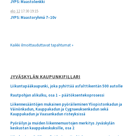
JYPS: Maastolenkki
elo 12
17:30
19:15
JYPS: Maastoryhmä 7–10v
Kaikki ilmoittauduttavat tapahtumat »
JYVÄSKYLÄN KAUPUNKIFILLARI
Liikuntapääkaupunki, joka pyhittää asfalttikentän 500 autolle
Rautpohjan alikulku, osa 1 – päätöksentekoprosessi
Liikennesääntöjen mukainen pyöräileminen Yliopistonkadun ja
Väinönkadun, Kauppakadun ja Cygnaeuksenkadun sekä
Kauppakadun ja Vaasankadun risteyksissä
Pyöräilyn ja muiden liikennemuotojen merkitys Jyväskylän
keskustan kauppakeskuksille, osa 2