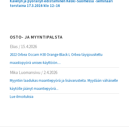
Kävelyn ja pyöräilyn edistäminen Keski-Suomessa -seminaari
torstaina 17.3.2016 klo 12–16
OSTO- JA MYYNTIPALSTA
Elias
/
15.4.2026
2022 Orbea Occam H30 Orange-Black L Orbea täysjousitettu
maastopyörä unisex-käyttöön....
Mika Luomansivu
/
2.4.2026
Myyntiin laadukas maantiepyörä ja lisävarusteita. Myydään vähäiselle
käytölle jäänyt maantiepyörä...
Lue ilmoituksia