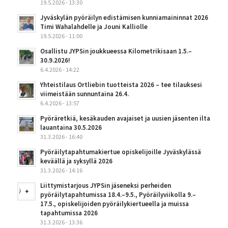
19.5.2026 - 13:30
Jyväskylän pyöräilyn edistämisen kunniamaininnat 2026
Timi Wahalahdelle ja Jouni Kalliolle
19.5.2026 - 11:00
Osallistu JYPSin joukkueessa Kilometrikisaan 1.5.–
30.9.2026!
6.4.2026 - 14:22
Yhteistilaus Ortliebin tuotteista 2026 – tee tilauksesi
viimeistään sunnuntaina 26.4.
6.4.2026 - 13:57
Pyöräretkiä, kesäkauden avajaiset ja uusien jäsenten ilta
lauantaina 30.5.2026
31.3.2026 - 16:40
Pyöräilytapahtumakiertue opiskelijoille Jyväskylässä
keväällä ja syksyllä 2026
31.3.2026 - 14:16
Liittymistarjous JYPSin jäseneksi perheiden
pyöräilytapahtumissa 18.4.–9.5., Pyöräilyviikolla 9.–
17.5., opiskelijoiden pyöräilykiertueella ja muissa
tapahtumissa 2026
31.3.2026 - 13:36