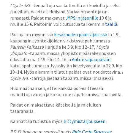
I Cycle JKL
-teepaitoja saa kolmella eri kuviolla ja sekä
puuvillaisina että teknisinä. Värivaihtoehtoja on
runsaasti. Paidat maksavat
JYPS:in jäsenille
10 € ja
muille 15 €. Paitoihin voit tutustua tarkemmin
täällä
.
Paitoja on myynnissä
kesäkauden päättäjäisissä
la 1.9.,
kaupungin työntekijöiden virkistystapahtumassa
Paussin Paikassa
Harjulla ke 5.9. klo 12–17,
I Cycle
yliopisto
-tapahtumassa yliopiston päärakennuksen
edustalla ma 17.9. klo 14–16 ja
Auton vapaapäivän
katutapahtumassa Jyväskylän kävelykadulla la 22.9. klo
10–14. Myös aiemmin tilatut paidat ovat noudettavina.
I
Cycle JKL
-tarroja jaetaan tapahtumissa ilmaiseksi.
Huomaathan sen, ettei kaikkia pdf-esitteessä
mainittuja värejä ja kokoja ole tapahtumissa saatavilla.
Paidat on maksettava käteisellä ja mieluiten
tasarahalla.
Kannattaa tutustua myös
liittymistarjoukseen
!
PS. Paitoja on myynnissä myös
Ride Cycle Storessa
!