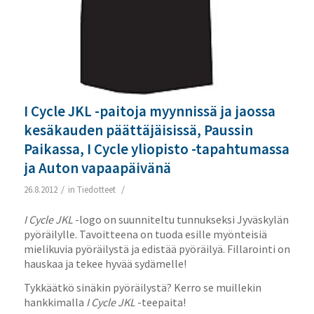
I Cycle JKL -paitoja myynnissä ja jaossa
kesäkauden päättäjäisissä, Paussin
Paikassa, I Cycle yliopisto -tapahtumassa
ja Auton vapaapäivänä
/
/
26.8.2012
in
Tiedotteet
I Cycle JKL
-logo on suunniteltu tunnukseksi Jyväskylän
pyöräilylle. Tavoitteena on tuoda esille myönteisiä
mielikuvia pyöräilystä ja edistää pyöräilyä. Fillarointi on
hauskaa ja tekee hyvää sydämelle!
Tykkäätkö sinäkin pyöräilystä? Kerro se muillekin
hankkimalla
I Cycle JKL
-teepaita!