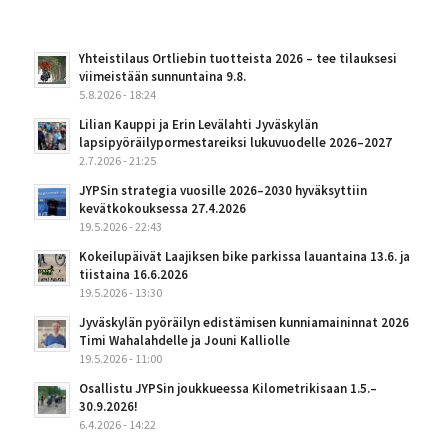
Yhteistilaus Ortliebin tuotteista 2026 – tee tilauksesi
viimeistään sunnuntaina 9.8.
5.8.2026 - 18:24
Lilian Kauppi ja Erin Levälahti Jyväskylän
lapsipyöräilypormestareiksi lukuvuodelle 2026–2027
2.7.2026 - 21:25
JYPSin strategia vuosille 2026–2030 hyväksyttiin
kevätkokouksessa 27.4.2026
19.5.2026 - 22:43
Kokeilupäivät Laajiksen bike parkissa lauantaina 13.6. ja
tiistaina 16.6.2026
19.5.2026 - 13:30
Jyväskylän pyöräilyn edistämisen kunniamaininnat 2026
Timi Wahalahdelle ja Jouni Kalliolle
19.5.2026 - 11:00
Osallistu JYPSin joukkueessa Kilometrikisaan 1.5.–
30.9.2026!
6.4.2026 - 14:22