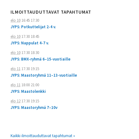
ILMOITTAUDUTTAVAT TAPAHTUMAT
elo 10
16:45
17:30
JYPS: Potkuttelijat 2-4 v.
elo 10
17:30
18:45
JYPS: Nappulat 4-7 v.
elo 10
17:30
18:30
JYPS: BMX-ryhmä 6–15-vuotiaille
elo 11
17:30
19:15
JYPS: Maastoryhmä 11–13-vuotiaille
elo 11
18:00
21:00
JYPS: Maastolenkki
elo 12
17:30
19:15
JYPS: Maastoryhmä 7–10v
Kaikki ilmoittauduttavat tapahtumat »