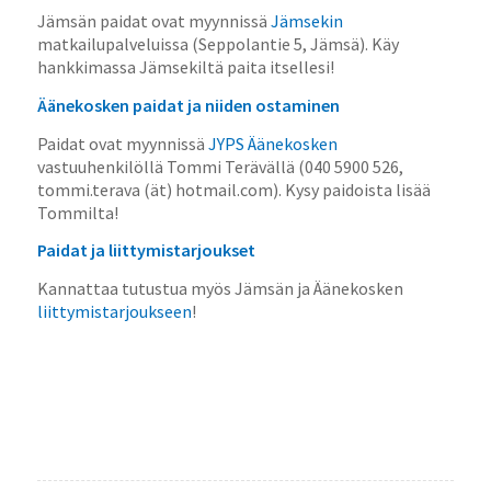
Jämsän paidat ovat myynnissä
Jämsekin
matkailupalveluissa (Seppolantie 5, Jämsä). Käy
hankkimassa Jämsekiltä paita itsellesi!
Äänekosken paidat ja niiden ostaminen
Paidat ovat myynnissä
JYPS Äänekosken
vastuuhenkilöllä Tommi Terävällä (040 5900 526,
tommi.terava (ät) hotmail.com). Kysy paidoista lisää
Tommilta!
Paidat ja liittymistarjoukset
Kannattaa tutustua myös Jämsän ja Äänekosken
liittymistarjoukseen
!