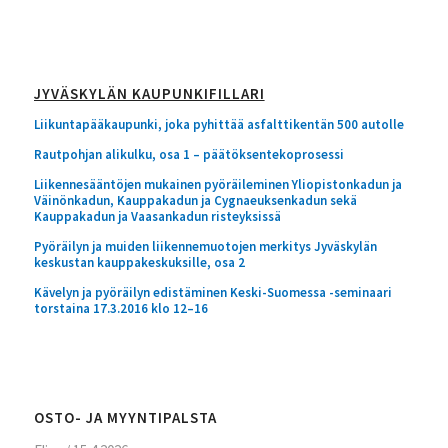
JYVÄSKYLÄN KAUPUNKIFILLARI
Liikuntapääkaupunki, joka pyhittää asfalttikentän 500 autolle
Rautpohjan alikulku, osa 1 – päätöksentekoprosessi
Liikennesääntöjen mukainen pyöräileminen Yliopistonkadun ja
Väinönkadun, Kauppakadun ja Cygnaeuksenkadun sekä
Kauppakadun ja Vaasankadun risteyksissä
Pyöräilyn ja muiden liikennemuotojen merkitys Jyväskylän
keskustan kauppakeskuksille, osa 2
Kävelyn ja pyöräilyn edistäminen Keski-Suomessa -seminaari
torstaina 17.3.2016 klo 12–16
OSTO- JA MYYNTIPALSTA