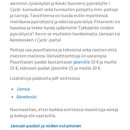
aiemmin Jyväskylän ja Keski-Suomen) pyöräilylle
I
Cycle
-tunnukset sekä tunnusten pohjalta mm. paitoja
ja tarroja. Tavoitteena on tuoda esille myönteisiä
mielikuvia pyöräilystä ja edistää pyöräilyä. Fillarointi on
hauskaa ja tekee hyvää sydämelle! Tykkäätkö sinäkin
pyöräilystä? Kerro se muillekin hankkimalla Jämsän tai
Äänekosken
I Cycle
-paita!
Paitoja saa puuvillaisina ja teknisinä sekä naisten että
miesten malleina. Värivaihtoehtoja on useampia.
Puuvillaiset paidat kustantavat
jäsenille
10 € ja muille
15 €, tekniset paidat jäsenille 15 ja muille 20 €.
Lisätietoja paidoista pdf-esitteissä:
Jämsä
Äänekoski
Huomaathan, ettei kaikkia esitteissä mainittuja värejä
ja kokoja ole saatavilla.
Jämsän paidat ja niiden ostaminen