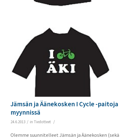
Jämsän ja Äänekosken I Cycle -paitoja
myynnissä
/
/
24.6.2013
in
Tiedotteet
Olemme suunnitelleet Jämsän ja Äänekosken (sekä