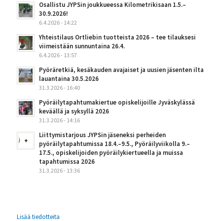
Osallistu JYPSin joukkueessa Kilometrikisaan 1.5.–
30.9.2026!
6.4.2026 - 14:22
Yhteistilaus Ortliebin tuotteista 2026 – tee tilauksesi
viimeistään sunnuntaina 26.4.
6.4.2026 - 13:57
Pyöräretkiä, kesäkauden avajaiset ja uusien jäsenten ilta
lauantaina 30.5.2026
31.3.2026 - 16:40
Pyöräilytapahtumakiertue opiskelijoille Jyväskylässä
keväällä ja syksyllä 2026
31.3.2026 - 14:16
Liittymistarjous JYPSin jäseneksi perheiden
pyöräilytapahtumissa 18.4.–9.5., Pyöräilyviikolla 9.–
17.5., opiskelijoiden pyöräilykiertueella ja muissa
tapahtumissa 2026
31.3.2026 - 13:36
Lisää tiedotteita