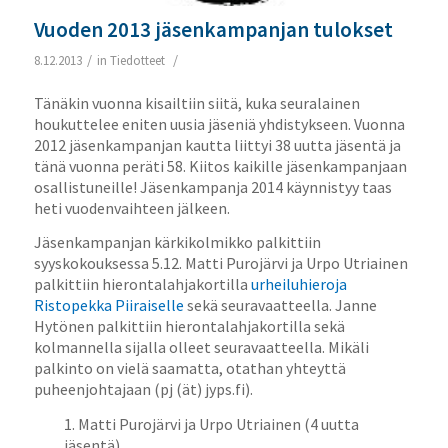
Vuoden 2013 jäsenkampanjan tulokset
/
/
8.12.2013
in
Tiedotteet
Tänäkin vuonna kisailtiin siitä, kuka seuralainen
houkuttelee eniten uusia jäseniä yhdistykseen. Vuonna
2012 jäsenkampanjan kautta liittyi 38 uutta jäsentä ja
tänä vuonna peräti 58. Kiitos kaikille jäsenkampanjaan
osallistuneille! Jäsenkampanja 2014 käynnistyy taas
heti vuodenvaihteen jälkeen.
Jäsenkampanjan kärkikolmikko palkittiin
syyskokouksessa 5.12. Matti Purojärvi ja Urpo Utriainen
palkittiin hierontalahjakortilla
urheiluhieroja
Ristopekka Piiraiselle
sekä seuravaatteella. Janne
Hytönen palkittiin hierontalahjakortilla sekä
kolmannella sijalla olleet seuravaatteella. Mikäli
palkinto on vielä saamatta, otathan yhteyttä
puheenjohtajaan (pj (ät) jyps.fi).
1. Matti Purojärvi ja Urpo Utriainen (4 uutta
jäsentä)