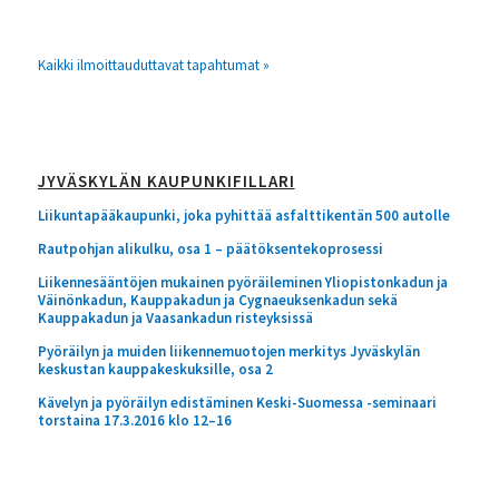
Kaikki ilmoittauduttavat tapahtumat »
JYVÄSKYLÄN KAUPUNKIFILLARI
Liikuntapääkaupunki, joka pyhittää asfalttikentän 500 autolle
Rautpohjan alikulku, osa 1 – päätöksentekoprosessi
Liikennesääntöjen mukainen pyöräileminen Yliopistonkadun ja
Väinönkadun, Kauppakadun ja Cygnaeuksenkadun sekä
Kauppakadun ja Vaasankadun risteyksissä
Pyöräilyn ja muiden liikennemuotojen merkitys Jyväskylän
keskustan kauppakeskuksille, osa 2
Kävelyn ja pyöräilyn edistäminen Keski-Suomessa -seminaari
torstaina 17.3.2016 klo 12–16