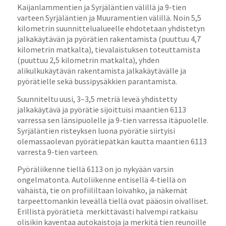
Kaijanlammentien ja Syrjäläntien välillä ja 9-tien
varteen Syrjäläntien ja Muuramentien välillä. Noin 5,5
kilometrin suunnittelualueelle ehdotetaan yhdistetyn
jalkakäytävän ja pyörätien rakentamista (puuttuu 4,7
kilometrin matkalta), tievalaistuksen toteuttamista
(puuttuu 2,5 kilometrin matkalta), yhden
alikulkukäytävän rakentamista jalkakäytävälle ja
pyörätielle sekä bussipysäkkien parantamista.
Suunniteltu uusi, 3–3,5 metriä leveä yhdistetty
jalkakäytävä ja pyörätie sijoittuisi maantien 6113
varressa sen länsipuolelle ja 9-tien varressa itäpuolelle.
Syrjäläntien risteyksen luona pyörätie siirtyisi
olemassaolevan pyörätiepätkän kautta maantien 6113
varresta 9-tien varteen.
Pyöräliikenne tiellä 6113 on jo nykyään varsin
ongelmatonta. Autoliikenne entisellä 4-tiellä on
vähäistä, tie on profiililtaan loivahko, ja näkemät
tarpeettomankin leveällä tiellä ovat pääosin oivalliset.
Erillistä pyörätietä merkittävästi halvempi ratkaisu
olisikin kaventaa autokaistoja ja merkitä tien reunoille