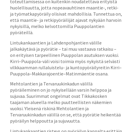
toteuttamisessa on kuitenkin noudatettava erityistä
huolellisuutta, jotta nopeavauhtinen maantie-, retki-
ja työmatkapyöräily olisivat mahdollisia. Tunnettua on,
että maantie- ja retkipyöräilijät ajavat nykyään harvoin
nykyisillä, melko kelvottomilla Puuppolantien
pyöräteillä.
Lintukankaantien ja Lahdenpohjantien välille
jalkakäytävä ja pyörätie – tai muu vastaava ratkaisu –
on erityisen tarpeellinen Puuppolan asutuksen vuoksi.
Kirri–Puuppola-väli voisi toimia myös nykyistä selvästi
vilkkaamman rullaluistelu- ja kuntopyöräilyreitin Kirri–
Puuppola–Makkarajoentie–Matinmäentie osana.
Mehtolantien ja Tervaruukinkadun välillä
pyöräileminen on jo nykyisellään varsin helppoa ja
sujuvaa. Suurimmat ongelmat ovat Tikkakosken
taajaman alueella melko puutteellisten näkemien
vuoksi. Yleisenä riskinä Mehtolantien ja
Tervaruukinkadun välillä on se, että pyörätie heikentää
pyöräilyn helppoutta ja sujuvuutta.
Lintukankaantien risteys on pyöräilyn kannalta erittäin