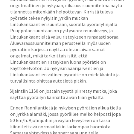
ongelmallinen jo nykyään, eikä uusi suunnitelma näytä
tilannetta mitenkään helpottavan. Kirristä tuleva
pyörätie tekee nykyisin jyrkän mutkan
Lintukankaantien suuntaan, suoralla pyöräilylinjalla
Puuppolan suuntaan on pystysuora reunakiveys, ja
Lintukankaantieltä valuu risteykseen runsaasti soraa.
Aluevaraussuunnitelman perusteella myös uuden
pyörätien kärjessä näyttää olevan aivan samat
ongelmat, mikä tarkoittaisi sitä, että
Lintukankaantien risteyksen luona pyörätie on
käyttökelvoton. Jo nykyisin Saarijärventien ja
Lintukankaantien välinen pyörätie on mielekkäintä ja
turvallisinta ohittaa autotietä pitkin.
Sijaintiin 1150 on jostain syystä piirretty mutka, joka
näyttää pyöräilyn kannalta aivan liian jyrkältä.
Ennen Rannilantietä ja nykyisen pyörätien alkua tiellä
on jyrkkä alamäki, jossa pyöräilee melko helposti jopa
50 km/h. Ajolinjoihin ja väylän leveyteen on tässä
kiinnitettävä normaaliakin tarkempaa huomiota.
Samassa yhteydessä kannattaa suunnitella