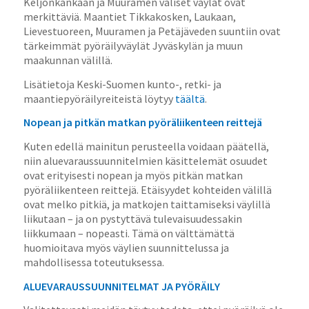
Keljonkankaan ja Muuramen väliset väylät ovat
merkittäviä. Maantiet Tikkakosken, Laukaan,
Lievestuoreen, Muuramen ja Petäjäveden suuntiin ovat
tärkeimmät pyöräilyväylät Jyväskylän ja muun
maakunnan välillä.
Lisätietoja Keski-Suomen kunto-, retki- ja
maantiepyöräilyreiteistä löytyy
täältä
.
Nopean ja pitkän matkan pyöräliikenteen reittejä
Kuten edellä mainitun perusteella voidaan päätellä,
niin aluevaraussuunnitelmien käsittelemät osuudet
ovat erityisesti nopean ja myös pitkän matkan
pyöräliikenteen reittejä. Etäisyydet kohteiden välillä
ovat melko pitkiä, ja matkojen taittamiseksi väylillä
liikutaan – ja on pystyttävä tulevaisuudessakin
liikkumaan – nopeasti. Tämä on välttämättä
huomioitava myös väylien suunnittelussa ja
mahdollisessa toteutuksessa.
ALUEVARAUSSUUNNITELMAT JA PYÖRÄILY