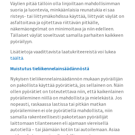
Väylien pitää tällöin olla linjoiltaan mahdollisimman
suoria ja luontevia, minkäänlaisia reunatukia ei saa
risteys- tai liittymäkohdissa käyttää, liittyvät väylät on
asfaltoitava ja ojitettava riittävän pitkälle,
näkemäongelmat on minimoitava ja niin edelleen.
Tällaiset väylät soveltuvat samalla parhaiten kaikkeen
pyöräilyyn.
Lisätietoja vaadittavista laatukriteereistä voi lukea
täältä
.
Muistutus tieliikennelainsäädännöstä
Nykyisen tieliikennelainsäädännön mukaan pyöräilijän
on pakollista käyttää pyörätietä, jos sellainen on. Näin
ollen pyörätiet on toteutettava niin, että kaikenlainen
pyöräileminen niillä on mahdollista ja mielekästä. Jos
nopeasti, raskaassa lastissa tai pitkän matkan
pyöräileminen ei ole pyörätiellä mahdollista, niin
samalla rakenteellisesti pakotetaan pyöräilijät
laittomaan tilanteeseen eli ajamaan viereisellä
autotiellä – tai jäämään kotiin tai autoilemaan. Asiaa