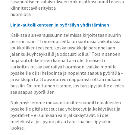
tasapuoliseen valaistukseen onkin jatkosuunnittelussa
kiinnitettävä erityistä
huomiota.
Linja-autoliikenteen ja pyöräilyn yhdistäminen
Kaikissa aluevaraussuunnitelmissa kirjoitetaan suurin
piirtein näin: ”Toimenpiteillä on suotuisia vaikutuksia
joukkoliikenteeseen, koska pysäkkejä parannetaan
jalankulkuyhteyksillä ja odotustiloilla.” Toisin sanoen
linja-autoliikenteen kannalta ei ole ilmeisesti
tarkoitus ottaa pyöräilyä huomioon, vaikka monille
pysäkeille olisi helpointa ja nopeinta saapua pyörällä –
ja vaikkapa taittopyörän voi näppärästi ottaa mukaan
bussiin. On omituinen tilanne, jos bussipysäkille ei edes
saa saapua pyöräillen.
Näkemyksemme mukaan kaikille suunnittelualueiden
pysäkeille pitää toteuttaa yhdistetyt jalkakäytävät ja
pyörätiet – ei suinkaan vain jalkakäytävät. Ei ole
mielekästä, jos pyörä pitää taluttaa bussipysäkin
luokse.