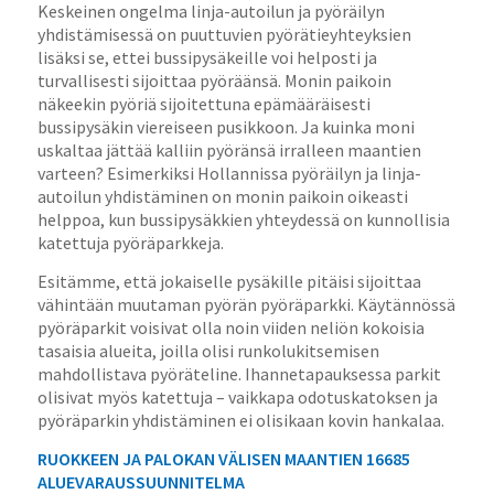
Keskeinen ongelma linja-autoilun ja pyöräilyn
yhdistämisessä on puuttuvien pyörätieyhteyksien
lisäksi se, ettei bussipysäkeille voi helposti ja
turvallisesti sijoittaa pyöräänsä. Monin paikoin
näkeekin pyöriä sijoitettuna epämääräisesti
bussipysäkin viereiseen pusikkoon. Ja kuinka moni
uskaltaa jättää kalliin pyöränsä irralleen maantien
varteen? Esimerkiksi Hollannissa pyöräilyn ja linja-
autoilun yhdistäminen on monin paikoin oikeasti
helppoa, kun bussipysäkkien yhteydessä on kunnollisia
katettuja pyöräparkkeja.
Esitämme, että jokaiselle pysäkille pitäisi sijoittaa
vähintään muutaman pyörän pyöräparkki. Käytännössä
pyöräparkit voisivat olla noin viiden neliön kokoisia
tasaisia alueita, joilla olisi runkolukitsemisen
mahdollistava pyöräteline. Ihannetapauksessa parkit
olisivat myös katettuja – vaikkapa odotuskatoksen ja
pyöräparkin yhdistäminen ei olisikaan kovin hankalaa.
RUOKKEEN JA PALOKAN VÄLISEN MAANTIEN 16685
ALUEVARAUSSUUNNITELMA