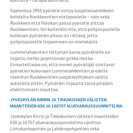
kaistalla – tai ajaa autotiellä.
Sijainnissa 2950 pyörätie siirtyy suojatiesaarekkeen
kohdalta Ruokkeentien eteläpuolelle – näin sekä
Ruokkeen että Palokan päissä pyörätie ylittää
Ruokkeentien. Voi kuitenkin olla, että pohjoispuolella
kulkevan pyörätien pituus on riittävä, jotta
pohjoispuolelle linjaaminen on mielekästä.
Lummelahdentien liittymän luona pyörätielle on
linjattu melko järjettömän jyrkkä mutka.
Ennustettavaa on, että monet pyöräilijät ohittavat
pyörätien kokonaan Lummelahdentien ja edellä
mainitun Ruokkeentien suojatieylityksen väliltä
autotietä pitkin. Pyörätien linjausta tässä pitääkin
ehdottomasti muuttaa.
JYVÄSKYLÄN KIRRIN JA TIKKAKOSKEN VÄLISTEN
MAANTEIDEN 630 JA 160707 ALUEVARAUSSUUNNITELMA
Jyväskylän Kirrin ja Tikkakosken välisten maanteiden
630 ja 16707 aluevaraussuunnitelma sijoittuu
Lintukankaantien ja Lahdenpohjantien sekä