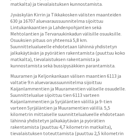
matkalta) ja tievalaistuksen kunnostamista.
Jyväskylän Kirrin ja Tikkakosken välisten maanteiden
630 ja 16707 aluevaraussuunnitelma sijoittuu
Lintukankaantien ja Lahdenpohjantien sekä
Mehtolantien ja Tervaruukinkadun välisille osuuksille.
Osuuksien pituus on yhteensä 5,8 km.
Suunnittelualueelle ehdotetaan lähinnä yhdistetyn
jalkakäytävän ja pyörätien rakentamista (puuttuu koko
matkalta), tievalaistuksen rakentamista ja
kunnostamista sekä bussipysäkkien parantamista.
Muuramen ja Keljonkankaan välisen maantien 6113 ja
valtatie 9:n aluevaraussuunnitelma sijoittuu
Kaijanlammentien ja Muuramentien väliselle osuudelle.
Suunnittelualue sijoittuu tien 6113 varteen
Kaijanlammentien ja Syrjäläntien välillä ja 9-tien
varteen Syrjäläntien ja Muuramentien välillä. 5,5
kilometrin mittaiselle suunnittelualueelle ehdotetaan
lähinnä yhdistetyn jalkakäytävän ja pyörätien
rakentamista (puuttuu 4,7 kilometrin matkalta),
tievalaistuksen toteuttamista (puuttuu 2,5 kilometrin