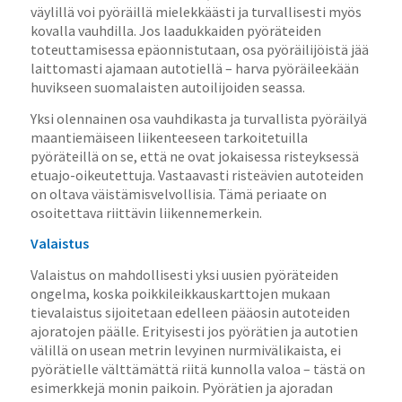
väylillä voi pyöräillä mielekkäästi ja turvallisesti myös
kovalla vauhdilla. Jos laadukkaiden pyöräteiden
toteuttamisessa epäonnistutaan, osa pyöräilijöistä jää
laittomasti ajamaan autotiellä – harva pyöräileekään
huvikseen suomalaisten autoilijoiden seassa.
Yksi olennainen osa vauhdikasta ja turvallista pyöräilyä
maantiemäiseen liikenteeseen tarkoitetuilla
pyöräteillä on se, että ne ovat jokaisessa risteyksessä
etuajo-oikeutettuja. Vastaavasti risteävien autoteiden
on oltava väistämisvelvollisia. Tämä periaate on
osoitettava riittävin liikennemerkein.
Valaistus
Valaistus on mahdollisesti yksi uusien pyöräteiden
ongelma, koska poikkileikkauskarttojen mukaan
tievalaistus sijoitetaan edelleen pääosin autoteiden
ajoratojen päälle. Erityisesti jos pyörätien ja autotien
välillä on usean metrin levyinen nurmivälikaista, ei
pyörätielle välttämättä riitä kunnolla valoa – tästä on
esimerkkejä monin paikoin. Pyörätien ja ajoradan