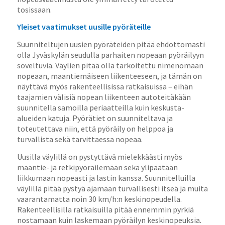
tosissaan.
Yleiset vaatimukset uusille pyöräteille
Suunniteltujen uusien pyöräteiden pitää ehdottomasti
olla Jyväskylän seudulla parhaiten nopeaan pyöräilyyn
soveltuvia. Väylien pitää olla tarkoitettu nimenomaan
nopeaan, maantiemäiseen liikenteeseen, ja tämän on
näyttävä myös rakenteellisissa ratkaisuissa – eihän
taajamien välisiä nopean liikenteen autoteitäkään
suunnitella samoilla periaatteilla kuin keskusta-
alueiden katuja. Pyörätiet on suunniteltava ja
toteutettava niin, että pyöräily on helppoa ja
turvallista sekä tarvittaessa nopeaa.
Uusilla väylillä on pystyttävä mielekkäästi myös
maantie- ja retkipyöräilemään sekä ylipäätään
liikkumaan nopeasti ja lastin kanssa. Suunnitelluilla
väylillä pitää pystyä ajamaan turvallisesti itseä ja muita
vaarantamatta noin 30 km/h:n keskinopeudella.
Rakenteellisilla ratkaisuilla pitää ennemmin pyrkiä
nostamaan kuin laskemaan pyöräilyn keskinopeuksia.