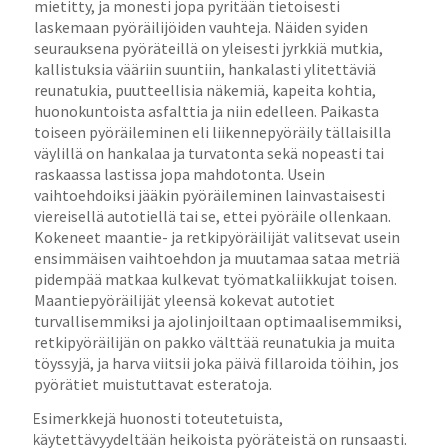
mietitty, ja monesti jopa pyritään tietoisesti
laskemaan pyöräilijöiden vauhteja. Näiden syiden
seurauksena pyöräteillä on yleisesti jyrkkiä mutkia,
kallistuksia vääriin suuntiin, hankalasti ylitettäviä
reunatukia, puutteellisia näkemiä, kapeita kohtia,
huonokuntoista asfalttia ja niin edelleen. Paikasta
toiseen pyöräileminen eli liikennepyöräily tällaisilla
väylillä on hankalaa ja turvatonta sekä nopeasti tai
raskaassa lastissa jopa mahdotonta. Usein
vaihtoehdoiksi jääkin pyöräileminen lainvastaisesti
viereisellä autotiellä tai se, ettei pyöräile ollenkaan.
Kokeneet maantie- ja retkipyöräilijät valitsevat usein
ensimmäisen vaihtoehdon ja muutamaa sataa metriä
pidempää matkaa kulkevat työmatkaliikkujat toisen.
Maantiepyöräilijät yleensä kokevat autotiet
turvallisemmiksi ja ajolinjoiltaan optimaalisemmiksi,
retkipyöräilijän on pakko välttää reunatukia ja muita
töyssyjä, ja harva viitsii joka päivä fillaroida töihin, jos
pyörätiet muistuttavat esteratoja.
Esimerkkejä huonosti toteutetuista,
käytettävyydeltään heikoista pyöräteistä on runsaasti.