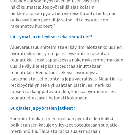
voidaan katsoa myös oikeudellisen vastuun
näkökulmasta: Jos pyöräilijä ajaa kolarin
heikkotasoisen pyörätien viereisellä autotiellä, niin
onko syyllinen pyöräilijä vai se, että pyörätie on
rakennettu huonosti?
Liittymät ja risteykset sekä reunatuet?
Aluevaraussuunnitelmista ei käy ilmi aiotaanko uusien
pyöräteiden liittymä- ja risteyskohtiin rakentaa
reunatukia. Joka tapauksessa näkemyksemme mukaan
uusille väylille ei pidä toteuttaa ainuttakaan
reunatukea. Reunatuet tekevät pyöräilystä
katkonaista, tehotonta ja jopa vaarallista. Maantie- ja
retkipyöräilyn sekä ylipäätään lastin, esimerkiksi
lapsen tai kauppatavaroiden, kanssa pyöräilemisen
reunatuet estävät helposti kokonaan.
Suojatiet ja pyörätien jatkeet?
Suunnitelmakarttojen mukaan pyöräteiden kaikki
poikittaisten katujen ylitykset toteutetaan suojatie-
merkinnöillä. Tällaista ratkaisua ei missään