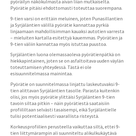
pyöräilyn näkökulmasta aivan liian mutkaiselta.
Pyörätie pitäisi ehdottomasti toteuttaa suorempana.
9-tien varsi on erittäin meluinen, joten Punasillantien
ja Syrjäläntien välillä pyörätie kannattaa pyrkiä
linjaamaan mahdollisimman kauaksi autotien varresta
– mieluiten kartalla esitettyä kauemmas. Pyörätien ja
9-tien väliin kannattaa myös istuttaa puustoa.
Syrjäläntien luona olemassaoleva pyörätienpätkä on
hiekkapintainen, joten se on asfaltoitava uuden väylän
toteuttamisen yhteydessä. Tästä ei ole
esisuunnitelmassa mainintaa.
Pyörätie on suunnitelmassa linjattu laskeutuvaksi 9-
tien alittavan Syrjäläntien tasolle. Parasta kuitenkin
olisi, jos myös pyörätie ylittäisi Syrjäläntien 9-tien
tavoin siltaa pitkin – näin pyörätiestä saataisiin
profiililtaan selvästi tasaisempi, eikä Syrjäläntielle
tulisi potentiaalisesti vaarallista risteystä.
Korkeusprofiilien perusteella vaikuttaa siltä, ettei 9-
tien liittymärampin ali suunniteltu alikulkukäytävä