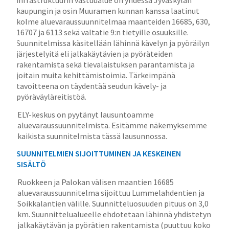
infrastruktuurin vastuualue on yhdessä Jyväskylän
kaupungin ja osin Muuramen kunnan kanssa laatinut
kolme aluevaraussuunnitelmaa maanteiden 16685, 630,
16707 ja 6113 sekä valtatie 9:n tietyille osuuksille.
Suunnitelmissa käsitellään lähinnä kävelyn ja pyöräilyn
järjestelyitä eli jalkakäytävien ja pyöräteiden
rakentamista sekä tievalaistuksen parantamista ja
joitain muita kehittämistoimia. Tärkeimpänä
tavoitteena on täydentää seudun kävely- ja
pyöräväyläreitistöä.
ELY-keskus on pyytänyt lausuntoamme
aluevaraussuunnitelmista. Esitämme näkemyksemme
kaikista suunnitelmista tässä lausunnossa.
SUUNNITELMIEN SIJOITTUMINEN JA KESKEINEN
SISÄLTÖ
Ruokkeen ja Palokan välisen maantien 16685
aluevaraussuunnitelma sijoittuu Lummelahdentien ja
Soikkalantien välille. Suunnitteluosuuden pituus on 3,0
km. Suunnittelualueelle ehdotetaan lähinnä yhdistetyn
jalkakäytävän ja pyörätien rakentamista (puuttuu koko