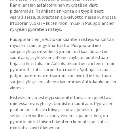
Rannilantien asfaltoiminen nykyistä selvästi
pidemmälle. Rannilantien kohta on tyypillisesti
vaarallisessa, suorastaan ajokelvottomassa kunnossa
irtosoran vuoksi – kuten moni muukin Puuppolantien
nykyisen pyörätien risteys.
Puuppolantien ja Autiokankaantien risteys vaikuttaa
myös erittäin ongelmalliselta. Puuppolantien
suojatieylitys on vedetty jonkin matkaa Uuraisten
suuntaan, ja ylityksen jälkeen väylä on puolestaan
linjattu heti takaisin Autiokankaantien varteen – näin
pyörätielle tulisi tarpeeton mutka. Ajolinjasta saa
paljon paremman eli suoran, kun pyörätie linjataan
suojatieylityksen jälkeen kauemmas Autiokankaantien
vierestä.
Risteyksen järjestelyjä suunniteltaessa on pidettävä
mielessä myös yhteys Uuraisten suuntaan. Pyörätien
päähän on tehtävä loiva ja suora ajoluiska – jos
sellaista ei valitettavan yleiseen tapaan tehdä, on
pyörätie pitkittäisen liikenteen kannalta pitkältä
matkalta käyttökelvoton.