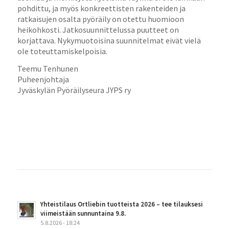
pohdittu, ja myös konkreettisten rakenteiden ja
ratkaisujen osalta pyöräily on otettu huomioon
heikohkosti. Jatkosuunnittelussa puutteet on
korjattava. Nykymuotoisina suunnitelmat eivät vielä
ole toteuttamiskelpoisia.
Teemu Tenhunen
Puheenjohtaja
Jyväskylän Pyöräilyseura JYPS ry
Yhteistilaus Ortliebin tuotteista 2026 – tee tilauksesi
viimeistään sunnuntaina 9.8.
5.8.2026 - 18:24