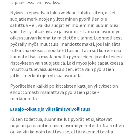
tapauksessa voi hyväksyä.
Nykyistä epäselvää lakia voidaan tulkita siten, ettei
suojatiemerkintöjen ylittäminen pyöräillen ole
sallittua – ei, vaikka suojatien molemmin puolin olisi
yhdistetty jalkakäytävä ja pyörätie. Tämä on pyöräilyn
oikeusturvan kannalta mieletön tilanne. Luonnollisesti
pyöräily myös muuttuisi mahdottomaksi, jos lain tätä
tulkintaa oikeasti noudatettaisiin. Tätä sotkua ei enää
kannata lisätä maalaamalla pyöräteiden ja autoteiden
risteykseen vain suojateitä. Laki myös joka tapauksessa
muuttuu tulevaisuudessa siten, että vain pyörätien
jatke -merkintöjen yli saa pyöräillä.
Pyöräteiden kaikki poikittaisten katujen ylitykset on
ehdottomasti maalattava pyörätien jatke -
merkinnöillä.
Etuajo-oikeus ja väistämisvelvollisuus
Kuten todettua, suunnitellut pyörätiet sijaitsevat
nopean ja maantiemäisen pyöräilyn reiteillä. Näin ollen
on kaikin keinoin taattava se, että rakennettavilla