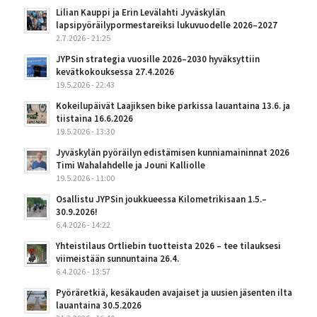
Lilian Kauppi ja Erin Levälahti Jyväskylän
lapsipyöräilypormestareiksi lukuvuodelle 2026–2027
2.7.2026 - 21:25
JYPSin strategia vuosille 2026–2030 hyväksyttiin
kevätkokouksessa 27.4.2026
19.5.2026 - 22:43
Kokeilupäivät Laajiksen bike parkissa lauantaina 13.6. ja
tiistaina 16.6.2026
19.5.2026 - 13:30
Jyväskylän pyöräilyn edistämisen kunniamaininnat 2026
Timi Wahalahdelle ja Jouni Kalliolle
19.5.2026 - 11:00
Osallistu JYPSin joukkueessa Kilometrikisaan 1.5.–
30.9.2026!
6.4.2026 - 14:22
Yhteistilaus Ortliebin tuotteista 2026 – tee tilauksesi
viimeistään sunnuntaina 26.4.
6.4.2026 - 13:57
Pyöräretkiä, kesäkauden avajaiset ja uusien jäsenten ilta
lauantaina 30.5.2026