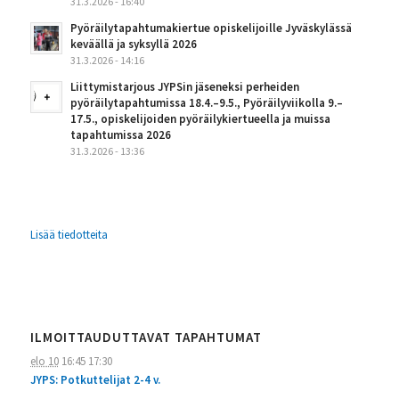
31.3.2026 - 16:40
Pyöräilytapahtumakiertue opiskelijoille Jyväskylässä
keväällä ja syksyllä 2026
31.3.2026 - 14:16
Liittymistarjous JYPSin jäseneksi perheiden
pyöräilytapahtumissa 18.4.–9.5., Pyöräilyviikolla 9.–
17.5., opiskelijoiden pyöräilykiertueella ja muissa
tapahtumissa 2026
31.3.2026 - 13:36
Lisää tiedotteita
ILMOITTAUDUTTAVAT TAPAHTUMAT
elo 10
16:45
17:30
JYPS: Potkuttelijat 2-4 v.