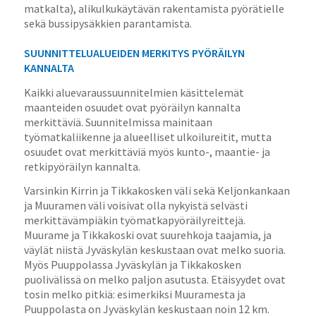
matkalta), alikulkukäytävän rakentamista pyörätielle
sekä bussipysäkkien parantamista.
SUUNNITTELUALUEIDEN MERKITYS PYÖRÄILYN
KANNALTA
Kaikki aluevaraussuunnitelmien käsittelemät
maanteiden osuudet ovat pyöräilyn kannalta
merkittäviä. Suunnitelmissa mainitaan
työmatkaliikenne ja alueelliset ulkoilureitit, mutta
osuudet ovat merkittäviä myös kunto-, maantie- ja
retkipyöräilyn kannalta.
Varsinkin Kirrin ja Tikkakosken väli sekä Keljonkankaan
ja Muuramen väli voisivat olla nykyistä selvästi
merkittävämpiäkin työmatkapyöräilyreittejä.
Muurame ja Tikkakoski ovat suurehkoja taajamia, ja
väylät niistä Jyväskylän keskustaan ovat melko suoria.
Myös Puuppolassa Jyväskylän ja Tikkakosken
puolivälissä on melko paljon asutusta. Etäisyydet ovat
tosin melko pitkiä: esimerkiksi Muuramesta ja
Puuppolasta on Jyväskylän keskustaan noin 12 km.