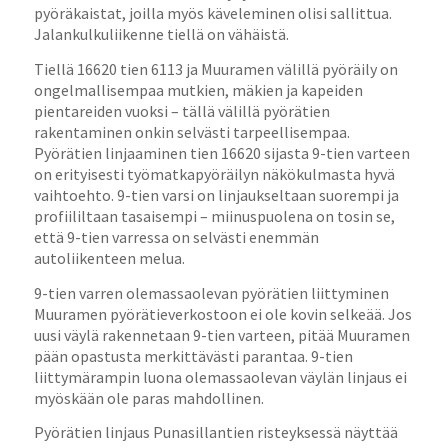
pyöräkaistat, joilla myös käveleminen olisi sallittua.
Jalankulkuliikenne tiellä on vähäistä.
Tiellä 16620 tien 6113 ja Muuramen välillä pyöräily on
ongelmallisempaa mutkien, mäkien ja kapeiden
pientareiden vuoksi – tällä välillä pyörätien
rakentaminen onkin selvästi tarpeellisempaa.
Pyörätien linjaaminen tien 16620 sijasta 9-tien varteen
on erityisesti työmatkapyöräilyn näkökulmasta hyvä
vaihtoehto. 9-tien varsi on linjaukseltaan suorempi ja
profiililtaan tasaisempi – miinuspuolena on tosin se,
että 9-tien varressa on selvästi enemmän
autoliikenteen melua.
9-tien varren olemassaolevan pyörätien liittyminen
Muuramen pyörätieverkostoon ei ole kovin selkeää. Jos
uusi väylä rakennetaan 9-tien varteen, pitää Muuramen
pään opastusta merkittävästi parantaa. 9-tien
liittymärampin luona olemassaolevan väylän linjaus ei
myöskään ole paras mahdollinen.
Pyörätien linjaus Punasillantien risteyksessä näyttää