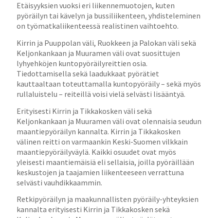
Etäisyyksien vuoksi eri liikennemuotojen, kuten
pyöräilyn tai kävelyn ja bussiliikenteen, yhdisteleminen
on työmatkaliikenteessä realistinen vaihtoehto.
Kirrin ja Puuppolan väli, Ruokkeen ja Palokan väli sekä
Keljonkankaan ja Muuramen väli ovat suosittujen
lyhyehköjen kuntopyöräilyreittien osia.
Tiedottamisella sekä laadukkaat pyörätiet
kauttaaltaan toteuttamalla kuntopyöräily – sekä myös
rullaluistelu – reiteillä voisi vielä selvästi lisääntyä.
Erityisesti Kirrin ja Tikkakosken väli sekä
Keljonkankaan ja Muuramen väli ovat olennaisia seudun
maantiepyöräilyn kannalta. Kirrin ja Tikkakosken
välinen reitti on varmaankin Keski-Suomen vilkkain
maantiepyöräilyväylä. Kaikki osuudet ovat myös
yleisesti maantiemäisiä eli sellaisia, joilla pyöräillään
keskustojen ja taajamien liikenteeseen verrattuna
selvästi vauhdikkaammin.
Retkipyöräilyn ja maakunnallisten pyöräily-yhteyksien
kannalta erityisesti Kirrin ja Tikkakosken sekä