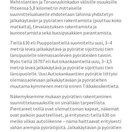
Mehtolantien ja Tervaruukinkadun välisille osuuksille.
Yhteensä 5,8 kilometrin mittaiselle
suunnittelualueelle ehdotetaan lähinnä yhdistetyn
jalkakäytävän ja pyörätien rakentamista (puuttuu koko
matkalta), tievalaistuksen rakentamista ja
kunnostamista sekä bussipysäkkien parantamista.
Tiellä 630 eli Puuppolantiellä suunniteltu uusi, 3–4
metriä leveä jalkakäytävä ja pyörätie sijoittuisi tien
länsipuolelle olemassaolevien pyöräteiden tavoin.
Myös tiellä 16707 eli Autiokankaantiellä uusi, 3–3,5
metriä leveä jalkakäytävä ja pyörätie sijoittuisi tien
länsipuolelle. Uusi Autiokankaantien pyörätie liittyisi
olemassaolevaan jalkakäytävään ja pyörätiehen
muutama kymmenen metriä ennen Tikkakoskentietä.
Näkemyksemme mukaan pyörätien rakentaminen
suunnitteluosuuksille on sinällään tarpeellista.
Pientareet teillä ovat olemattoman kapeat, näkemät
ovat paikoin puutteelliset, ja erityisesti tiellä 630 on
melko vilkas autoliikenne – nämä haittaavat erityisesti
vähän arempia pyöräilijöitä. Jalkakäytävän ja pyörätien