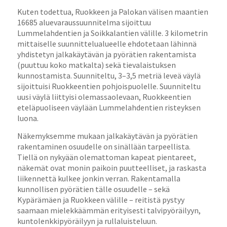
Kuten todettua, Ruokkeen ja Palokan välisen maantien
16685 aluevaraussuunnitelma sijoittuu
Lummelahdentien ja Soikkalantien välille. 3 kilometrin
mittaiselle suunnittelualueelle ehdotetaan lähinnä
yhdistetyn jalkakäytävän ja pyörätien rakentamista
(puuttuu koko matkalta) sekä tievalaistuksen
kunnostamista. Suunniteltu, 3–3,5 metriä leveä väylä
sijoittuisi Ruokkeentien pohjoispuolelle. Suunniteltu
uusi väylä liittyisi olemassaolevaan, Ruokkeentien
eteläpuoliseen väylään Lummelahdentien risteyksen
luona.
Näkemyksemme mukaan jalkakäytävän ja pyörätien
rakentaminen osuudelle on sinällään tarpeellista.
Tiellä on nykyään olemattoman kapeat pientareet,
näkemät ovat monin paikoin puutteelliset, ja raskasta
liikennettä kulkee jonkin verran. Rakentamalla
kunnollisen pyörätien tälle osuudelle – sekä
Kypärämäen ja Ruokkeen välille – reitistä pystyy
saamaan mielekkäämmän erityisesti talvipyöräilyyn,
kuntolenkkipyöräilyyn ja rullaluisteluun.