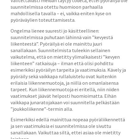
Valitettavasti meidän täytyy todeta, ettei pyöräilyä ole
suunnitelmissa otettu huomioon parhaalla
mahdollisella tavalla – ei, vaikka eniten kyse on
pyöräväylien toteuttamisesta.
Ongelma lienee suuresti jo käsitteellinen:
suunnitelmissa puhutaan lähinnä vain ”kevyestä
liikenteestä”. Pyöräilyä ei ole mainittu juuri
sanallakaan. Suunnitelmista tuleekin sellainen
vaikutelma, että on mietitty ylimalkaisesti ”kevyen
liikenteen” ratkaisuja – ilman että olisi pohdittu
esimerkiksi pyöräilyn tarpeita ja vaatimuksia. Kävely ja
pyöräily sekä vaikkapa rullaluistelu ovat kuitenkin
erilaisia liikennemuotoja, ja niillä on omanlaisensa
tarpeet. Kun liikennemuotoja ei eritellä, niin niiden
vaatimukset jäävät helposti huomioimatta. Eihän
vaikkapa junaratojakaan voi suunnitella pelkästään
”joukkoliikenne”-termin alla.
Esimerkiksi edellä mainittua nopeaa pyöräliikennettä
ja sen vaatimuksia ei suunnitelmissa ole sivuttu
sanallakaan. Vaikuttaa siltä, ettei asiaa ole mietitty