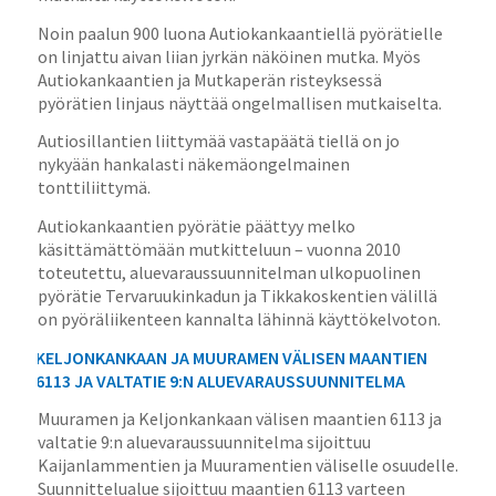
Noin paalun 900 luona Autiokankaantiellä pyörätielle
on linjattu aivan liian jyrkän näköinen mutka. Myös
Autiokankaantien ja Mutkaperän risteyksessä
pyörätien linjaus näyttää ongelmallisen mutkaiselta.
Autiosillantien liittymää vastapäätä tiellä on jo
nykyään hankalasti näkemäongelmainen
tonttiliittymä.
Autiokankaantien pyörätie päättyy melko
käsittämättömään mutkitteluun – vuonna 2010
toteutettu, aluevaraussuunnitelman ulkopuolinen
pyörätie Tervaruukinkadun ja Tikkakoskentien välillä
on pyöräliikenteen kannalta lähinnä käyttökelvoton.
KELJONKANKAAN JA MUURAMEN VÄLISEN MAANTIEN
6113 JA VALTATIE 9:N ALUEVARAUSSUUNNITELMA
Muuramen ja Keljonkankaan välisen maantien 6113 ja
valtatie 9:n aluevaraussuunnitelma sijoittuu
Kaijanlammentien ja Muuramentien väliselle osuudelle.
Suunnittelualue sijoittuu maantien 6113 varteen