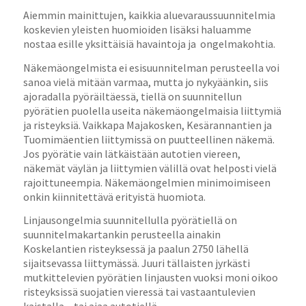
Aiemmin mainittujen, kaikkia aluevaraussuunnitelmia
koskevien yleisten huomioiden lisäksi haluamme
nostaa esille yksittäisiä havaintoja ja ongelmakohtia.
Näkemäongelmista ei esisuunnitelman perusteella voi
sanoa vielä mitään varmaa, mutta jo nykyäänkin, siis
ajoradalla pyöräiltäessä, tiellä on suunnitellun
pyörätien puolella useita näkemäongelmaisia liittymiä
ja risteyksiä. Vaikkapa Majakosken, Kesärannantien ja
Tuomimäentien liittymissä on puutteellinen näkemä.
Jos pyörätie vain lätkäistään autotien viereen,
näkemät väylän ja liittymien välillä ovat helposti vielä
rajoittuneempia. Näkemäongelmien minimoimiseen
onkin kiinnitettävä erityistä huomiota.
Linjausongelmia suunnitellulla pyörätiellä on
suunnitelmakartankin perusteella ainakin
Koskelantien risteyksessä ja paalun 2750 lähellä
sijaitsevassa liittymässä. Juuri tällaisten jyrkästi
mutkittelevien pyörätien linjausten vuoksi moni oikoo
risteyksissä suojatien vieressä tai vastaantulevien