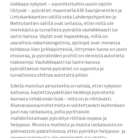
Vaikkapa nykyiset – suunniteltuihin uusiin väyliin
liittyvät – pyörätiet maantiellä 630 Saarijärventien ja
Lintukankaantien välillä sekä Lahdenpohjantien ja
Mehtolantien välillä ovat sellaisia, ettei niillä ole
mielekästä ja turvallista pyöräillä vauhdikkaasti tai
lastin kanssa. Väylät ovat kapeahkoja, niillä on
vaarallisia näkemäongelmia, ajolinjat ovat monessa
kohdassa liian jyrkkäpiirteisiä, liittymien luona on usein
irtosoraa, ja pyöräteiden profiili on viereistä autotietä
mäkisempi. Vauhdikkaasti tai lastin kanssa
pyöräiltäessä nämä pyörätiet on sujuvinta ja
turvallisinta ohittaa autotietä pitkin.
Edellä mainitun perusteella on selvää, ettei nykyisen
kaltaisia, käytettävyydeltään heikkoja pyöräteitä
kannata tehdä enää lisää – niitä on jo riittävästi.
Aluevaraussuunnitelmista ei valitettavasti kuitenkaan
juuri näy ratkaisuita, joilla pyrittäisiin
mahdollistamaan pyöräilyn riittävä nopeus ja
helppous. Monista mutkista ja muista ratkaisuista on
päinvastoin pääteltävissä, ettei pyöräilyn helppous- ja
nopeusvaatimusta ole ymmärretty tai otettu