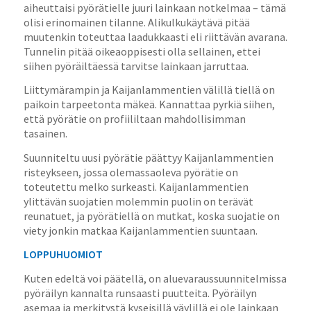
aiheuttaisi pyörätielle juuri lainkaan notkelmaa – tämä
olisi erinomainen tilanne. Alikulkukäytävä pitää
muutenkin toteuttaa laadukkaasti eli riittävän avarana.
Tunnelin pitää oikeaoppisesti olla sellainen, ettei
siihen pyöräiltäessä tarvitse lainkaan jarruttaa.
Liittymärampin ja Kaijanlammentien välillä tiellä on
paikoin tarpeetonta mäkeä. Kannattaa pyrkiä siihen,
että pyörätie on profiililtaan mahdollisimman
tasainen.
Suunniteltu uusi pyörätie päättyy Kaijanlammentien
risteykseen, jossa olemassaoleva pyörätie on
toteutettu melko surkeasti. Kaijanlammentien
ylittävän suojatien molemmin puolin on terävät
reunatuet, ja pyörätiellä on mutkat, koska suojatie on
viety jonkin matkaa Kaijanlammentien suuntaan.
LOPPUHUOMIOT
Kuten edeltä voi päätellä, on aluevaraussuunnitelmissa
pyöräilyn kannalta runsaasti puutteita. Pyöräilyn
asemaa ja merkitystä kyseisillä väylillä ei ole lainkaan