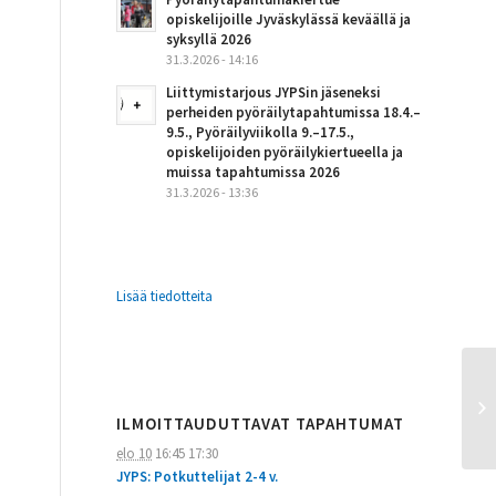
opiskelijoille Jyväskylässä keväällä ja
syksyllä 2026
31.3.2026 - 14:16
Liittymistarjous JYPSin jäseneksi
perheiden pyöräilytapahtumissa 18.4.–
9.5., Pyöräilyviikolla 9.–17.5.,
opiskelijoiden pyöräilykiertueella ja
muissa tapahtumissa 2026
31.3.2026 - 13:36
Lisää tiedotteita
ILMOITTAUDUTTAVAT TAPAHTUMAT
elo 10
16:45
17:30
JYPS: Potkuttelijat 2-4 v.