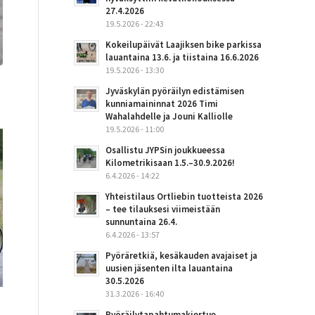
27.4.2026
19.5.2026 - 22:43
Kokeilupäivät Laajiksen bike parkissa
lauantaina 13.6. ja tiistaina 16.6.2026
19.5.2026 - 13:30
Jyväskylän pyöräilyn edistämisen
kunniamaininnat 2026 Timi
Wahalahdelle ja Jouni Kalliolle
19.5.2026 - 11:00
Osallistu JYPSin joukkueessa
Kilometrikisaan 1.5.–30.9.2026!
6.4.2026 - 14:22
Yhteistilaus Ortliebin tuotteista 2026
– tee tilauksesi viimeistään
sunnuntaina 26.4.
6.4.2026 - 13:57
Pyöräretkiä, kesäkauden avajaiset ja
uusien jäsenten ilta lauantaina
30.5.2026
31.3.2026 - 16:40
Pyöräilytapahtumakiertue