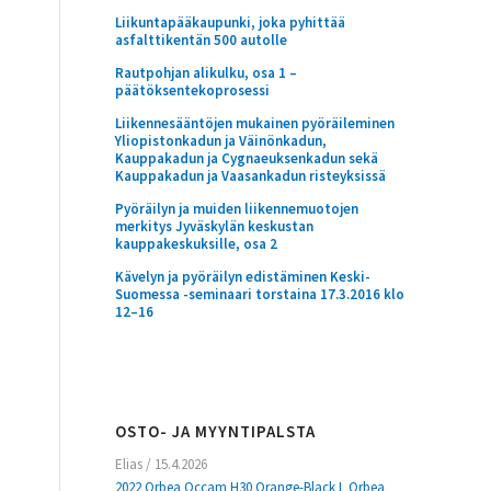
Liikuntapääkaupunki, joka pyhittää
asfalttikentän 500 autolle
Rautpohjan alikulku, osa 1 –
päätöksentekoprosessi
Liikennesääntöjen mukainen pyöräileminen
Yliopistonkadun ja Väinönkadun,
Kauppakadun ja Cygnaeuksenkadun sekä
Kauppakadun ja Vaasankadun risteyksissä
Pyöräilyn ja muiden liikennemuotojen
merkitys Jyväskylän keskustan
kauppakeskuksille, osa 2
Kävelyn ja pyöräilyn edistäminen Keski-
Suomessa -seminaari torstaina 17.3.2016 klo
12–16
OSTO- JA MYYNTIPALSTA
Elias
/
15.4.2026
2022 Orbea Occam H30 Orange-Black L Orbea