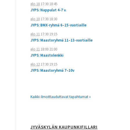
elo 10
17:30
18:45
JYPS: Nappulat 4-7 v.
elo 10
17:30
18:30
JYPS: BMX-ryhmä 6–15-vuotiaille
elo 11
17:30
19:15
JYPS: Maastoryhmä 11–13-vuotiaille
elo 11
18:00
21:00
JYPS: Maastolenkki
elo 12
17:30
19:15
JYPS: Maastoryhmä 7–10v
Kaikki ilmoittauduttavat tapahtumat »
JYVÄSKYLÄN KAUPUNKIFILLARI