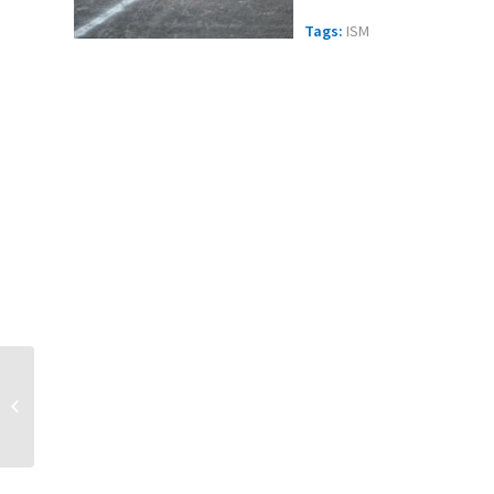
Tags:
ISM
Ilmoittaudu syksyn 2015
valtakunnalliseen
pyöräilynohjaajakoulutukseen!