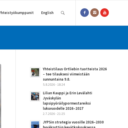
Yhteistyökumppanit
English
Yhteistilaus Ortliebin tuotteista 2026
– tee tilauksesi viimeistään
sunnuntaina 9.8.
5.8.2026 - 18:24
Lilian Kauppi ja Erin Levälahti
Jyväskylän
lapsipyöräilypormestareiksi
lukuvuodelle 2026–2027
2.7.2026 - 21:25
JYPSin strategia vuosille 2026–2030
hyväksyttiin kevätkokouksessa