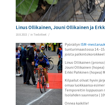
Linus Ollikainen, Jouni Ollikainen ja Erk
/
/
18.8.2015
in
Tiedotteet
Pyöräilyn
ISM-mestaruuk
tunturimaastossa 14.–15.8
joista palkintokorokkeel
Linus Ollikainen (pronss
Jouni Ollikainen (hopea)
Erkki Pahkinen (hopea) 
Kilpailut olivat hyvin jär
omaa luokkaansa esimerk
Temporeitin loppuosan n
Isolahden suunnasta ( 10
Onnea kaikille!