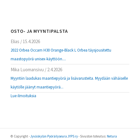
OSTO- JA MYYNTIPALSTA
Elias
/
15.4.2026
2022 Orbea Occam H30 Orange-Black L Orbea täysjousitettu
maastopyörä unisex-käyttöön....
Mika Luomansivu
/
2.4.2026
Myyntiin laadukas maantiepyörä ja lisävarusteita. Myydään vähäiselle
käytölle jäänyt maantiepyörä...
Lue ilmoituksia
© Copyright -
Jyväskylän Pyöräilyseura JYPS ry
- Sivuston toteutus:
Netura