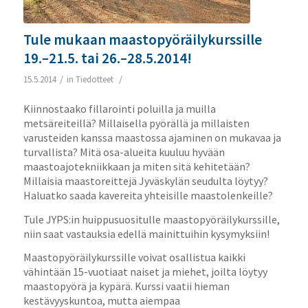
Tule mukaan maastopyöräilykurssille
19.–21.5. tai 26.–28.5.2014!
/
/
15.5.2014
in
Tiedotteet
Kiinnostaako fillarointi poluilla ja muilla
metsäreiteillä? Millaisella pyörällä ja millaisten
varusteiden kanssa maastossa ajaminen on mukavaa ja
turvallista? Mitä osa-alueita kuuluu hyvään
maastoajotekniikkaan ja miten sitä kehitetään?
Millaisia maastoreittejä Jyväskylän seudulta löytyy?
Haluatko saada kavereita yhteisille maastolenkeille?
Tule JYPS:in huippusuositulle maastopyöräilykurssille,
niin saat vastauksia edellä mainittuihin kysymyksiin!
Maastopyöräilykurssille voivat osallistua kaikki
vähintään 15-vuotiaat naiset ja miehet, joilta löytyy
maastopyörä ja kypärä. Kurssi vaatii hieman
kestävyyskuntoa, mutta aiempaa