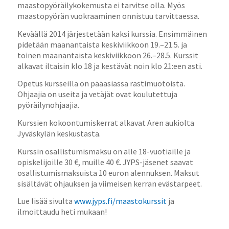
maastopyöräilykokemusta ei tarvitse olla. Myös
maastopyörän vuokraaminen onnistuu tarvittaessa.
Keväällä 2014 järjestetään kaksi kurssia. Ensimmäinen
pidetään maanantaista keskiviikkoon 19.–21.5. ja
toinen maanantaista keskiviikkoon 26.–28.5. Kurssit
alkavat iltaisin klo 18 ja kestävät noin klo 21:een asti.
Opetus kursseilla on pääasiassa rastimuotoista.
Ohjaajia on useita ja vetäjät ovat koulutettuja
pyöräilynohjaajia.
Kurssien kokoontumiskerrat alkavat Aren aukiolta
Jyväskylän keskustasta.
Kurssin osallistumismaksu on alle 18-vuotiaille ja
opiskelijoille 30 €, muille 40 €. JYPS-jäsenet saavat
osallistumismaksuista 10 euron alennuksen. Maksut
sisältävät ohjauksen ja viimeisen kerran evästarpeet.
Lue lisää sivulta
www.jyps.fi/maastokurssit
ja
ilmoittaudu heti mukaan!