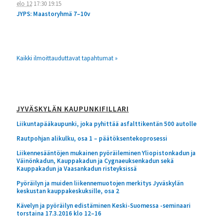
elo 12
17:30
19:15
JYPS: Maastoryhmä 7–10v
Kaikki ilmoittauduttavat tapahtumat »
JYVÄSKYLÄN KAUPUNKIFILLARI
Liikuntapääkaupunki, joka pyhittää asfalttikentän 500 autolle
Rautpohjan alikulku, osa 1 – päätöksentekoprosessi
Liikennesääntöjen mukainen pyöräileminen Yliopistonkadun ja
Väinönkadun, Kauppakadun ja Cygnaeuksenkadun sekä
Kauppakadun ja Vaasankadun risteyksissä
Pyöräilyn ja muiden liikennemuotojen merkitys Jyväskylän
keskustan kauppakeskuksille, osa 2
Kävelyn ja pyöräilyn edistäminen Keski-Suomessa -seminaari
torstaina 17.3.2016 klo 12–16