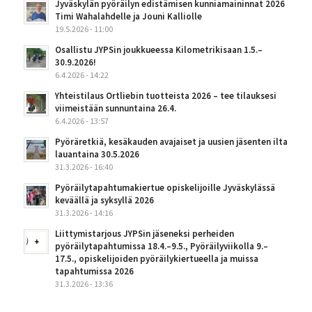
Jyväskylän pyöräilyn edistämisen kunniamaininnat 2026
Timi Wahalahdelle ja Jouni Kalliolle
19.5.2026 - 11:00
Osallistu JYPSin joukkueessa Kilometrikisaan 1.5.–
30.9.2026!
6.4.2026 - 14:22
Yhteistilaus Ortliebin tuotteista 2026 – tee tilauksesi
viimeistään sunnuntaina 26.4.
6.4.2026 - 13:57
Pyöräretkiä, kesäkauden avajaiset ja uusien jäsenten ilta
lauantaina 30.5.2026
31.3.2026 - 16:40
Pyöräilytapahtumakiertue opiskelijoille Jyväskylässä
keväällä ja syksyllä 2026
31.3.2026 - 14:16
Liittymistarjous JYPSin jäseneksi perheiden
pyöräilytapahtumissa 18.4.–9.5., Pyöräilyviikolla 9.–
17.5., opiskelijoiden pyöräilykiertueella ja muissa
tapahtumissa 2026
31.3.2026 - 13:36