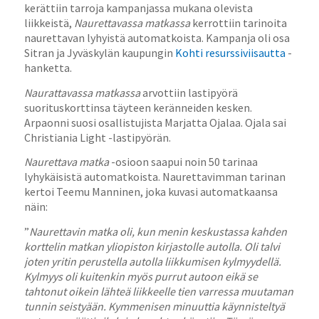
kerättiin tarroja kampanjassa mukana olevista
liikkeistä,
Naurettavassa matkassa
kerrottiin tarinoita
naurettavan lyhyistä automatkoista. Kampanja oli osa
Sitran ja Jyväskylän kaupungin
Kohti resurssiviisautta
-
hanketta.
Naurattavassa matkassa
arvottiin lastipyörä
suorituskorttinsa täyteen keränneiden kesken.
Arpaonni suosi osallistujista Marjatta Ojalaa. Ojala sai
Christiania Light -lastipyörän.
Naurettava matka
-osioon saapui noin 50 tarinaa
lyhykäisistä automatkoista. Naurettavimman tarinan
kertoi Teemu Manninen, joka kuvasi automatkaansa
näin:
”
Naurettavin matka oli, kun menin keskustassa kahden
korttelin matkan yliopiston kirjastolle autolla. Oli talvi
joten yritin perustella autolla liikkumisen kylmyydellä.
Kylmyys oli kuitenkin myös purrut autoon eikä se
tahtonut oikein lähteä liikkeelle tien varressa muutaman
tunnin seistyään. Kymmenisen minuuttia käynnisteltyä