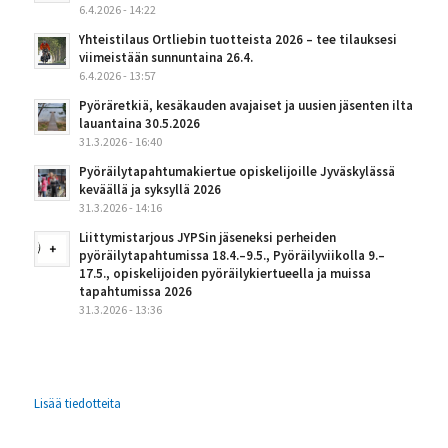
6.4.2026 - 14:22
Yhteistilaus Ortliebin tuotteista 2026 – tee tilauksesi
viimeistään sunnuntaina 26.4.
6.4.2026 - 13:57
Pyöräretkiä, kesäkauden avajaiset ja uusien jäsenten ilta
lauantaina 30.5.2026
31.3.2026 - 16:40
Pyöräilytapahtumakiertue opiskelijoille Jyväskylässä
keväällä ja syksyllä 2026
31.3.2026 - 14:16
Liittymistarjous JYPSin jäseneksi perheiden
pyöräilytapahtumissa 18.4.–9.5., Pyöräilyviikolla 9.–
17.5., opiskelijoiden pyöräilykiertueella ja muissa
tapahtumissa 2026
31.3.2026 - 13:36
Lisää tiedotteita