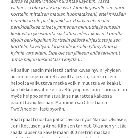
autoa se päätti vihdoin hurahtaa käyntiin. Tässä
vaiheessa olin jo aivan jäässä. Ajoin kirjastolle sen parin
korttelin mittaisen matkan huomatakseni, ettei missään
tietenkään ole parkkipaikkaa. Päädyin etsimään
parkkipaikkaa toiset kymmenen minuuttia ja suhasin
keskustan yksisuuntaisia katuja edes takaisin. Lopulta
löysin parkkipaikan korttelin päästä kirjastosta ja sen
korttelin käveltyäni kirjastolle kiroilin tyhmyyttäni ja
kylmiä varpaitani. Eipä ole sen jälkeen enää tarvinnut
autoa paljon keskustassa käyttää…
”
Kilpailun raadin mielestä tarina kuvaa hyvin lyhyiden
automatkojen naurettavuutta ja sitä, kuinka usein
helpolta vaikuttava matka voikin muuttua vaikeaksi,
kun liikkumisväline ei sovellu ympäristöön. Tarinaan on
myös helppo samaistua ja se naurattaa kaikessa
naurettavuudessaan. Manninen sai Christiania
TwoWheeler -lastipyörän.
Raati päätti nostaa palkittaviksi myös Markus Oksasen,
Joni Kettusen ja Anna Kilpisen tarinat. Oksanen yrittää
saada lapsensa kävelemään 300 metrin matkan