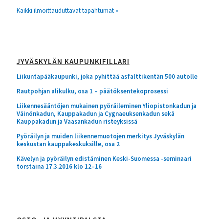
Kaikki ilmoittauduttavat tapahtumat »
JYVÄSKYLÄN KAUPUNKIFILLARI
Liikuntapääkaupunki, joka pyhittää asfalttikentän 500 autolle
Rautpohjan alikulku, osa 1 – päätöksentekoprosessi
Liikennesääntöjen mukainen pyöräileminen Yliopistonkadun ja
Väinönkadun, Kauppakadun ja Cygnaeuksenkadun sekä
Kauppakadun ja Vaasankadun risteyksissä
Pyöräilyn ja muiden liikennemuotojen merkitys Jyväskylän
keskustan kauppakeskuksille, osa 2
Kävelyn ja pyöräilyn edistäminen Keski-Suomessa -seminaari
torstaina 17.3.2016 klo 12–16