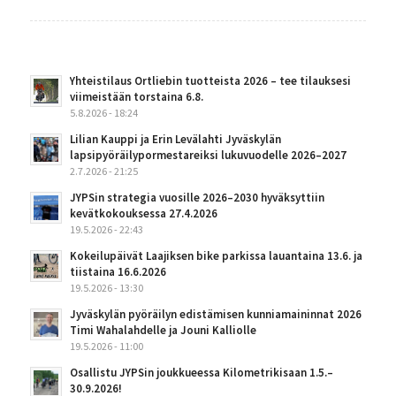
Yhteistilaus Ortliebin tuotteista 2026 – tee tilauksesi
viimeistään torstaina 6.8.
5.8.2026 - 18:24
Lilian Kauppi ja Erin Levälahti Jyväskylän
lapsipyöräilypormestareiksi lukuvuodelle 2026–2027
2.7.2026 - 21:25
JYPSin strategia vuosille 2026–2030 hyväksyttiin
kevätkokouksessa 27.4.2026
19.5.2026 - 22:43
Kokeilupäivät Laajiksen bike parkissa lauantaina 13.6. ja
tiistaina 16.6.2026
19.5.2026 - 13:30
Jyväskylän pyöräilyn edistämisen kunniamaininnat 2026
Timi Wahalahdelle ja Jouni Kalliolle
19.5.2026 - 11:00
Osallistu JYPSin joukkueessa Kilometrikisaan 1.5.–
30.9.2026!