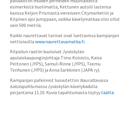
päiväkotiin muiden perheiden muunlaisesta
esimerkistä huolimatta, Kettunen autoili lastensa
kanssa Keljon Prismasta viereiseen Citymarketiin ja
Kilpinen ajoi jumppaan, vaikka kävelymatkaa olisi ollut
vain 500 metriä.
Kaikki naurettavat tarinat ovat luettavissa kampanjan
nettisivuilla
www.naurettavamatka.fi
.
Kilpailun raatiin kuuluivat Jyväskylän
apulaiskaupunginjohtaja Timo Koivisto, Kaisa
Peltonen (JYPS), Samuli Rinne (JYPS), Teemu
Tenhunen (JYPS) ja Anna Sarkkinen (JAPA ry).
Kampanjan palkinnot luovutettiin
Naurattavassa
katutapahtumassa
Jyväskylän kävelykadulla
perjantaina 11.10. Kuvia tapahtumasta löytyy
täältä
.