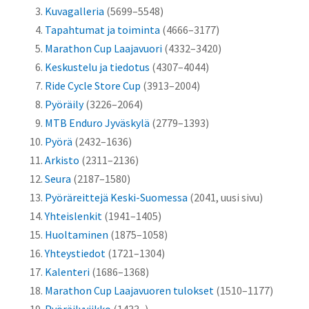
Kuvagalleria
(5699–5548)
Tapahtumat ja toiminta
(4666–3177)
Marathon Cup Laajavuori
(4332–3420)
Keskustelu ja tiedotus
(4307–4044)
Ride Cycle Store Cup
(3913–2004)
Pyöräily
(3226–2064)
MTB Enduro Jyväskylä
(2779–1393)
Pyörä
(2432–1636)
Arkisto
(2311–2136)
Seura
(2187–1580)
Pyöräreittejä Keski-Suomessa
(2041, uusi sivu)
Yhteislenkit
(1941–1405)
Huoltaminen
(1875–1058)
Yhteystiedot
(1721–1304)
Kalenteri
(1686–1368)
Marathon Cup Laajavuoren tulokset
(1510–1177)
Pyöräilyviikko
(1433–)