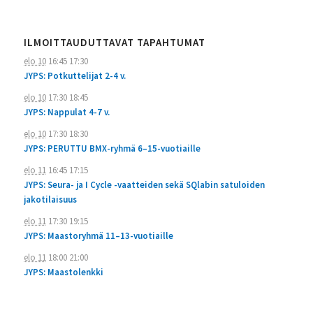
ILMOITTAUDUTTAVAT TAPAHTUMAT
elo 10
16:45
17:30
JYPS: Potkuttelijat 2-4 v.
elo 10
17:30
18:45
JYPS: Nappulat 4-7 v.
elo 10
17:30
18:30
JYPS: PERUTTU BMX-ryhmä 6–15-vuotiaille
elo 11
16:45
17:15
JYPS: Seura- ja I Cycle -vaatteiden sekä SQlabin satuloiden
jakotilaisuus
elo 11
17:30
19:15
JYPS: Maastoryhmä 11–13-vuotiaille
elo 11
18:00
21:00
JYPS: Maastolenkki