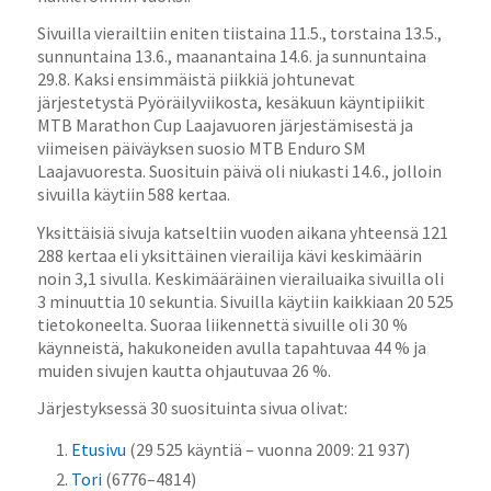
Sivuilla vierailtiin eniten tiistaina 11.5., torstaina 13.5.,
sunnuntaina 13.6., maanantaina 14.6. ja sunnuntaina
29.8. Kaksi ensimmäistä piikkiä johtunevat
järjestetystä Pyöräilyviikosta, kesäkuun käyntipiikit
MTB Marathon Cup Laajavuoren järjestämisestä ja
viimeisen päiväyksen suosio MTB Enduro SM
Laajavuoresta. Suosituin päivä oli niukasti 14.6., jolloin
sivuilla käytiin 588 kertaa.
Yksittäisiä sivuja katseltiin vuoden aikana yhteensä 121
288 kertaa eli yksittäinen vierailija kävi keskimäärin
noin 3,1 sivulla. Keskimääräinen vierailuaika sivuilla oli
3 minuuttia 10 sekuntia. Sivuilla käytiin kaikkiaan 20 525
tietokoneelta. Suoraa liikennettä sivuille oli 30 %
käynneistä, hakukoneiden avulla tapahtuvaa 44 % ja
muiden sivujen kautta ohjautuvaa 26 %.
Järjestyksessä 30 suosituinta sivua olivat:
Etusivu
(29 525 käyntiä – vuonna 2009: 21 937)
Tori
(6776–4814)