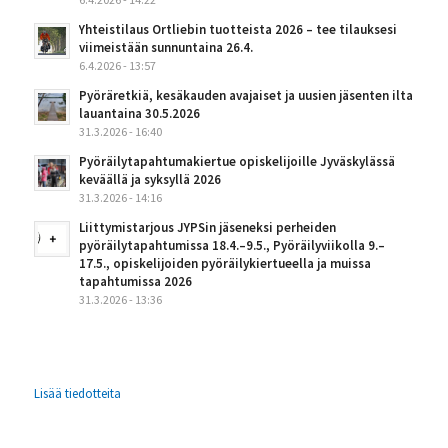
Yhteistilaus Ortliebin tuotteista 2026 – tee tilauksesi
viimeistään sunnuntaina 26.4.
6.4.2026 - 13:57
Pyöräretkiä, kesäkauden avajaiset ja uusien jäsenten ilta
lauantaina 30.5.2026
31.3.2026 - 16:40
Pyöräilytapahtumakiertue opiskelijoille Jyväskylässä
keväällä ja syksyllä 2026
31.3.2026 - 14:16
Liittymistarjous JYPSin jäseneksi perheiden
pyöräilytapahtumissa 18.4.–9.5., Pyöräilyviikolla 9.–
17.5., opiskelijoiden pyöräilykiertueella ja muissa
tapahtumissa 2026
31.3.2026 - 13:36
Lisää tiedotteita