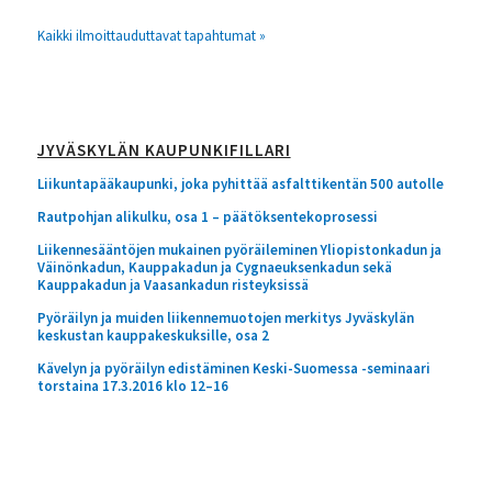
Kaikki ilmoittauduttavat tapahtumat »
JYVÄSKYLÄN KAUPUNKIFILLARI
Liikuntapääkaupunki, joka pyhittää asfalttikentän 500 autolle
Rautpohjan alikulku, osa 1 – päätöksentekoprosessi
Liikennesääntöjen mukainen pyöräileminen Yliopistonkadun ja
Väinönkadun, Kauppakadun ja Cygnaeuksenkadun sekä
Kauppakadun ja Vaasankadun risteyksissä
Pyöräilyn ja muiden liikennemuotojen merkitys Jyväskylän
keskustan kauppakeskuksille, osa 2
Kävelyn ja pyöräilyn edistäminen Keski-Suomessa -seminaari
torstaina 17.3.2016 klo 12–16