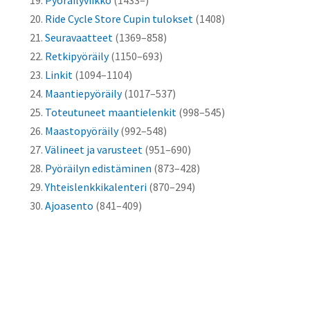
Ride Cycle Store Cupin tulokset
(1408)
Seuravaatteet
(1369–858)
Retkipyöräily
(1150–693)
Linkit
(1094–1104)
Maantiepyöräily
(1017–537)
Toteutuneet maantielenkit
(998–545)
Maastopyöräily
(992–548)
Välineet ja varusteet
(951–690)
Pyöräilyn edistäminen
(873–428)
Yhteislenkkikalenteri
(870–294)
Ajoasento
(841–409)