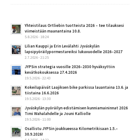
Yhteistilaus Ortliebin tuotteista 2026 – tee tilauksesi
viimeistään maanantaina 10.8.
5.8.2026 - 18:24
Lilian Kauppi ja Erin Levälahti Jyväskylän
lapsipyöräilypormestareiksi lukuvuodelle 2026–2027
2.7.2026 - 21:25
JYPSin strategia vuosille 2026–2030 hyväksyttiin
kevätkokouksessa 27.4.2026
19.5.2026 - 22:43
Kokeilupäivät Laajiksen bike parkissa lauantaina 13.6. ja
tiistaina 16.6.2026
19.5.2026 - 13:30
Jyväskylän pyöräilyn edistämisen kunniamaininnat 2026
Timi Wahalahdelle ja Jouni Kalliolle
19.5.2026 - 11:00
Osallistu JYPSin joukkueessa Kilometrikisaan 1.5.–
30.9.2026!
6.4.2026 - 14:22