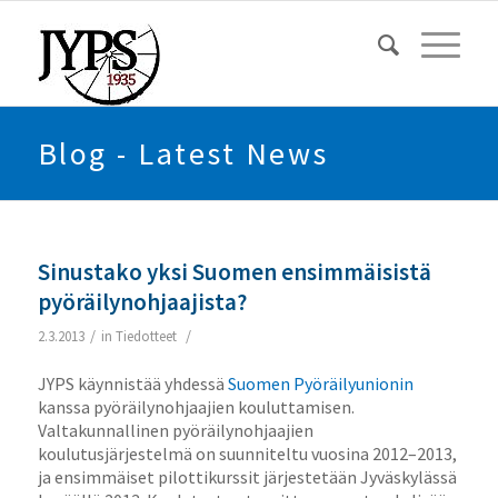
Blog - Latest News
Sinustako yksi Suomen ensimmäisistä
pyöräilynohjaajista?
/
/
2.3.2013
in
Tiedotteet
JYPS käynnistää yhdessä
Suomen Pyöräilyunionin
kanssa pyöräilynohjaajien kouluttamisen.
Valtakunnallinen pyöräilynohjaajien
koulutusjärjestelmä on suunniteltu vuosina 2012–2013,
ja ensimmäiset pilottikurssit järjestetään Jyväskylässä