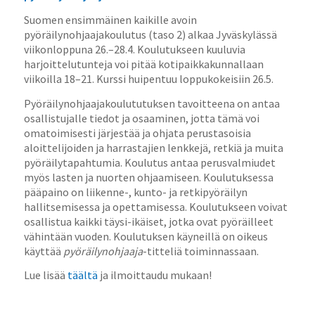
Suomen ensimmäinen kaikille avoin
pyöräilynohjaajakoulutus (taso 2) alkaa Jyväskylässä
viikonloppuna 26.–28.4. Koulutukseen kuuluvia
harjoittelutunteja voi pitää kotipaikkakunnallaan
viikoilla 18–21. Kurssi huipentuu loppukokeisiin 26.5.
Pyöräilynohjaajakoulututuksen tavoitteena on antaa
osallistujalle tiedot ja osaaminen, jotta tämä voi
omatoimisesti järjestää ja ohjata perustasoisia
aloittelijoiden ja harrastajien lenkkejä, retkiä ja muita
pyöräilytapahtumia. Koulutus antaa perusvalmiudet
myös lasten ja nuorten ohjaamiseen. Koulutuksessa
pääpaino on liikenne-, kunto- ja retkipyöräilyn
hallitsemisessa ja opettamisessa. Koulutukseen voivat
osallistua kaikki täysi-ikäiset, jotka ovat pyöräilleet
vähintään vuoden. Koulutuksen käyneillä on oikeus
käyttää
pyöräilynohjaaja
-titteliä toiminnassaan.
Lue lisää
täältä
ja ilmoittaudu mukaan!