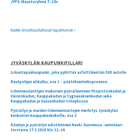
JYPS: Maastoryhmä 7–10v
Kaikki ilmoittauduttavat tapahtumat »
JYVÄSKYLÄN KAUPUNKIFILLARI
Liikuntapääkaupunki, joka pyhittää asfalttikentän 500 autolle
Rautpohjan alikulku, osa 1 – päätöksentekoprosessi
Liikennesääntöjen mukainen pyöräileminen Yliopistonkadun ja
Väinönkadun, Kauppakadun ja Cygnaeuksenkadun sekä
Kauppakadun ja Vaasankadun risteyksissä
Pyöräilyn ja muiden liikennemuotojen merkitys Jyväskylän
keskustan kauppakeskuksille, osa 2
Kävelyn ja pyöräilyn edistäminen Keski-Suomessa -seminaari
torstaina 17.3.2016 klo 12–16