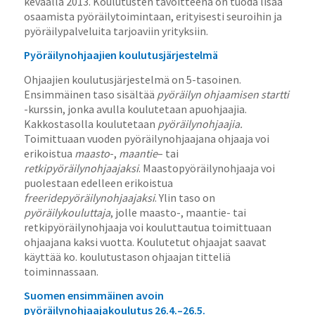
keväällä 2013. Koulutusten tavoitteena on tuoda lisää
osaamista pyöräilytoimintaan, erityisesti seuroihin ja
pyöräilypalveluita tarjoaviin yrityksiin.
Pyöräilynohjaajien koulutusjärjestelmä
Ohjaajien koulutusjärjestelmä on 5-tasoinen.
Ensimmäinen taso sisältää
pyöräilyn ohjaamisen startti
-kurssin, jonka avulla koulutetaan apuohjaajia.
Kakkostasolla koulutetaan
pyöräilynohjaajia.
Toimittuaan vuoden pyöräilynohjaajana ohjaaja voi
erikoistua
maasto
-,
maantie
– tai
retkipyöräilynohjaajaksi
. Maastopyöräilynohjaaja voi
puolestaan edelleen erikoistua
freeridepyöräilynohjaajaksi
. Ylin taso on
pyöräilykouluttaja
, jolle maasto-, maantie- tai
retkipyöräilynohjaaja voi kouluttautua toimittuaan
ohjaajana kaksi vuotta. Koulutetut ohjaajat saavat
käyttää ko. koulutustason ohjaajan titteliä
toiminnassaan.
Suomen ensimmäinen avoin
pyöräilynohjaajakoulutus 26.4.–26.5.