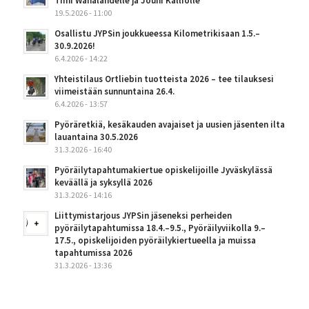
Timi Wahalahdelle ja Jouni Kalliolle
19.5.2026 - 11:00
Osallistu JYPSin joukkueessa Kilometrikisaan 1.5.–
30.9.2026!
6.4.2026 - 14:22
Yhteistilaus Ortliebin tuotteista 2026 – tee tilauksesi
viimeistään sunnuntaina 26.4.
6.4.2026 - 13:57
Pyöräretkiä, kesäkauden avajaiset ja uusien jäsenten ilta
lauantaina 30.5.2026
31.3.2026 - 16:40
Pyöräilytapahtumakiertue opiskelijoille Jyväskylässä
keväällä ja syksyllä 2026
31.3.2026 - 14:16
Liittymistarjous JYPSin jäseneksi perheiden
pyöräilytapahtumissa 18.4.–9.5., Pyöräilyviikolla 9.–
17.5., opiskelijoiden pyöräilykiertueella ja muissa
tapahtumissa 2026
31.3.2026 - 13:36