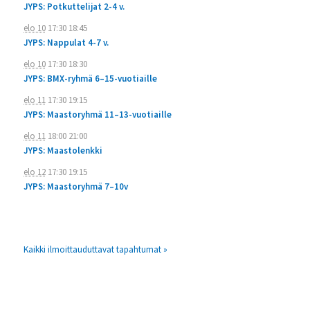
JYPS: Potkuttelijat 2-4 v.
elo 10
17:30
18:45
JYPS: Nappulat 4-7 v.
elo 10
17:30
18:30
JYPS: BMX-ryhmä 6–15-vuotiaille
elo 11
17:30
19:15
JYPS: Maastoryhmä 11–13-vuotiaille
elo 11
18:00
21:00
JYPS: Maastolenkki
elo 12
17:30
19:15
JYPS: Maastoryhmä 7–10v
Kaikki ilmoittauduttavat tapahtumat »