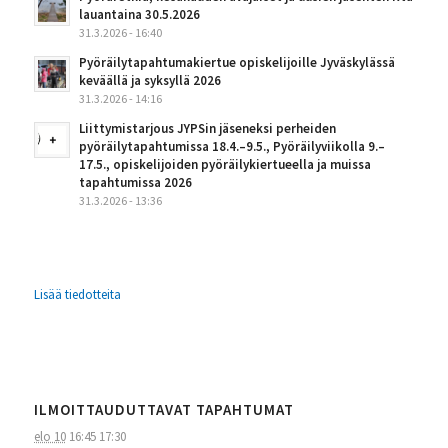
lauantaina 30.5.2026
31.3.2026 - 16:40
Pyöräilytapahtumakiertue opiskelijoille Jyväskylässä
keväällä ja syksyllä 2026
31.3.2026 - 14:16
Liittymistarjous JYPSin jäseneksi perheiden
pyöräilytapahtumissa 18.4.–9.5., Pyöräilyviikolla 9.–
17.5., opiskelijoiden pyöräilykiertueella ja muissa
tapahtumissa 2026
31.3.2026 - 13:36
Lisää tiedotteita
ILMOITTAUDUTTAVAT TAPAHTUMAT
elo 10
16:45
17:30