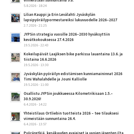
viimeistään sunnuntaina 9.8.
5.8.2026 - 18:24
Lilian Kauppi ja Erin Levälahti Jyväskylän
lapsipyöräilypormestareiksi lukuvuodelle 2026–2027
2.7.2026 - 21:25
JYPSin strategia vuosille 2026–2030 hyväksyttiin
kevätkokouksessa 27.4.2026
19.5.2026 - 22:43
Kokeilupäivät Laajiksen bike parkissa lauantaina 13.6. ja
tiistaina 16.6.2026
19.5.2026 - 13:30
Jyväskylän pyöräilyn edistämisen kunniamaininnat 2026
Timi Wahalahdelle ja Jouni Kalliolle
19.5.2026 - 11:00
Osallistu JYPSin joukkueessa Kilometrikisaan 1.5.–
30.9.2026!
6.4.2026 - 14:22
Yhteistilaus Ortliebin tuotteista 2026 – tee tilauksesi
viimeistään sunnuntaina 26.4.
6.4.2026 - 13:57
Pyöräretkiä, kesäkauden avajaiset ja uusien jäsenten ilta