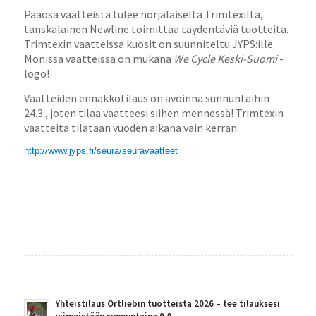
Pääosa vaatteista tulee norjalaiselta Trimtexiltä,
tanskalainen Newline toimittaa täydentäviä tuotteita.
Trimtexin vaatteissa kuosit on suunniteltu JYPS:ille.
Monissa vaatteissa on mukana
We Cycle Keski-Suomi
-
logo!
Vaatteiden ennakkotilaus on avoinna sunnuntaihin
24.3., joten tilaa vaatteesi siihen mennessä! Trimtexin
vaatteita tilataan vuoden aikana vain kerran.
http://www.jyps.fi/seura/seuravaatteet
Yhteistilaus Ortliebin tuotteista 2026 – tee tilauksesi