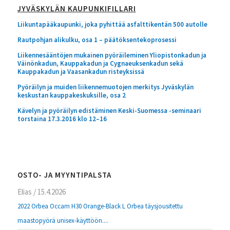
JYVÄSKYLÄN KAUPUNKIFILLARI
Liikuntapääkaupunki, joka pyhittää asfalttikentän 500 autolle
Rautpohjan alikulku, osa 1 – päätöksentekoprosessi
Liikennesääntöjen mukainen pyöräileminen Yliopistonkadun ja
Väinönkadun, Kauppakadun ja Cygnaeuksenkadun sekä
Kauppakadun ja Vaasankadun risteyksissä
Pyöräilyn ja muiden liikennemuotojen merkitys Jyväskylän
keskustan kauppakeskuksille, osa 2
Kävelyn ja pyöräilyn edistäminen Keski-Suomessa -seminaari
torstaina 17.3.2016 klo 12–16
OSTO- JA MYYNTIPALSTA
Elias
/
15.4.2026
2022 Orbea Occam H30 Orange-Black L Orbea täysjousitettu
maastopyörä unisex-käyttöön....