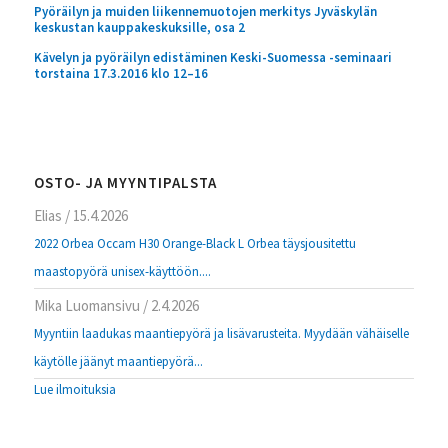
Pyöräilyn ja muiden liikennemuotojen merkitys Jyväskylän
keskustan kauppakeskuksille, osa 2
Kävelyn ja pyöräilyn edistäminen Keski-Suomessa -seminaari
torstaina 17.3.2016 klo 12–16
OSTO- JA MYYNTIPALSTA
Elias
/
15.4.2026
2022 Orbea Occam H30 Orange-Black L Orbea täysjousitettu
maastopyörä unisex-käyttöön....
Mika Luomansivu
/
2.4.2026
Myyntiin laadukas maantiepyörä ja lisävarusteita. Myydään vähäiselle
käytölle jäänyt maantiepyörä...
Lue ilmoituksia