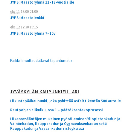
JYPS: Maastoryhmä 11–13-vuotiaille
elo 11
18:00
21:00
JYPS: Maastolenkki
elo 12
17:30
19:15
JYPS: Maastoryhmä 7–10v
Kaikki ilmoittauduttavat tapahtumat »
JYVÄSKYLÄN KAUPUNKIFILLARI
Liikuntapääkaupunki, joka pyhittää asfalttikentän 500 autolle
Rautpohjan alikulku, osa 1 – päätöksentekoprosessi
Liikennesääntöjen mukainen pyöräileminen Yliopistonkadun ja
Väinönkadun, Kauppakadun ja Cygnaeuksenkadun sekä
Kauppakadun ja Vaasankadun risteyksissä