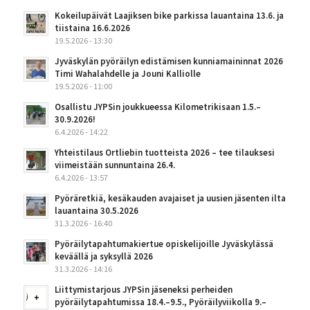
Kokeilupäivät Laajiksen bike parkissa lauantaina 13.6. ja
tiistaina 16.6.2026
19.5.2026 - 13:30
Jyväskylän pyöräilyn edistämisen kunniamaininnat 2026
Timi Wahalahdelle ja Jouni Kalliolle
19.5.2026 - 11:00
Osallistu JYPSin joukkueessa Kilometrikisaan 1.5.–
30.9.2026!
6.4.2026 - 14:22
Yhteistilaus Ortliebin tuotteista 2026 – tee tilauksesi
viimeistään sunnuntaina 26.4.
6.4.2026 - 13:57
Pyöräretkiä, kesäkauden avajaiset ja uusien jäsenten ilta
lauantaina 30.5.2026
31.3.2026 - 16:40
Pyöräilytapahtumakiertue opiskelijoille Jyväskylässä
keväällä ja syksyllä 2026
31.3.2026 - 14:16
Liittymistarjous JYPSin jäseneksi perheiden
pyöräilytapahtumissa 18.4.–9.5., Pyöräilyviikolla 9.–