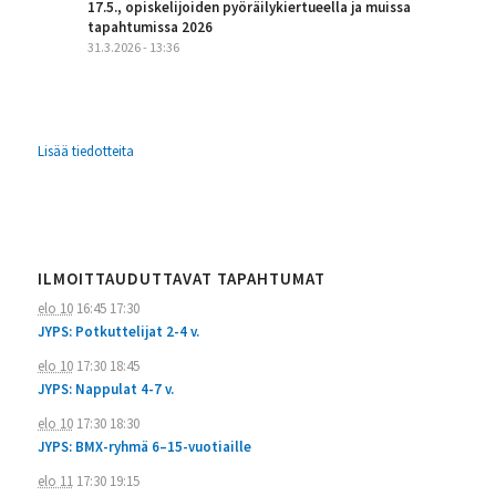
17.5., opiskelijoiden pyöräilykiertueella ja muissa
tapahtumissa 2026
31.3.2026 - 13:36
Lisää tiedotteita
ILMOITTAUDUTTAVAT TAPAHTUMAT
elo 10
16:45
17:30
JYPS: Potkuttelijat 2-4 v.
elo 10
17:30
18:45
JYPS: Nappulat 4-7 v.
elo 10
17:30
18:30
JYPS: BMX-ryhmä 6–15-vuotiaille
elo 11
17:30
19:15