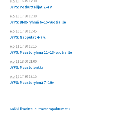
elo 10
16:45
17:30
JYPS: Potkuttelijat 2-4 v.
elo 10
17:30
18:30
JYPS: BMX-ryhmä 6–15-vuotiaille
elo 10
17:30
18:45
JYPS: Nappulat 4-7 v.
elo 11
17:30
19:15
JYPS: Maastoryhmä 11–13-vuotiaille
elo 11
18:00
21:00
JYPS: Maastolenkki
elo 12
17:30
19:15
JYPS: Maastoryhmä 7–10v
Kaikki ilmoittauduttavat tapahtumat »