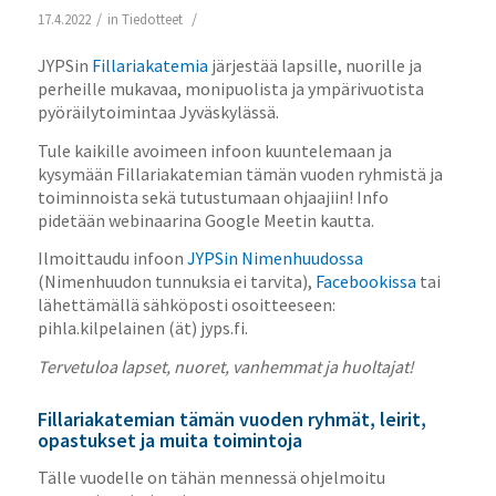
/
/
17.4.2022
in
Tiedotteet
JYPSin
Fillariakatemia
järjestää lapsille, nuorille ja
perheille mukavaa, monipuolista ja ympärivuotista
pyöräilytoimintaa Jyväskylässä.
Tule kaikille avoimeen infoon kuuntelemaan ja
kysymään Fillariakatemian tämän vuoden ryhmistä ja
toiminnoista sekä tutustumaan ohjaajiin! Info
pidetään webinaarina Google Meetin kautta.
Ilmoittaudu infoon
JYPSin Nimenhuudossa
(Nimenhuudon tunnuksia ei tarvita),
Facebookissa
tai
lähettämällä sähköposti osoitteeseen:
pihla.kilpelainen (ät) jyps.fi.
Tervetuloa lapset, nuoret, vanhemmat ja huoltajat!
Fillariakatemian tämän vuoden ryhmät, leirit,
opastukset ja muita toimintoja
Tälle vuodelle on tähän mennessä ohjelmoitu