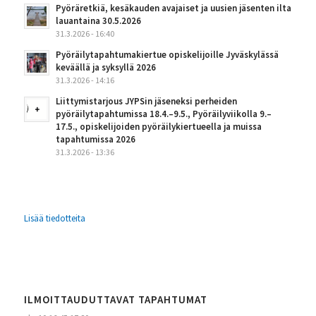
Pyöräretkiä, kesäkauden avajaiset ja uusien jäsenten ilta
lauantaina 30.5.2026
31.3.2026 - 16:40
Pyöräilytapahtumakiertue opiskelijoille Jyväskylässä
keväällä ja syksyllä 2026
31.3.2026 - 14:16
Liittymistarjous JYPSin jäseneksi perheiden
pyöräilytapahtumissa 18.4.–9.5., Pyöräilyviikolla 9.–
17.5., opiskelijoiden pyöräilykiertueella ja muissa
tapahtumissa 2026
31.3.2026 - 13:36
Lisää tiedotteita
ILMOITTAUDUTTAVAT TAPAHTUMAT