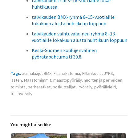
talvikauden trial 3–18-vuotiaille loka-
huhtikuussa
talvikauden BMX-ryhmä 6–15-vuotiaille
lokakuun alusta huhtikuun loppuun
talvikauden vaihtuvalajinen ryhmä 8–13-
vuotiaille lokakuun alusta huhtikuun loppuun
Keski-Suomen koulujenvälinen
pyörätapahtuma ti 30.8.
Tags:
alamäkiajo
,
BMX
,
Fillariakatemia
,
Fillarikoulu
,
JYPS
,
lasten
,
Maastomimmit
,
maastopyöräily
,
nuorten ja perheiden
toiminta
,
perheretket
,
potkuttelijat
,
Pyöräily
,
pyöräilyleiri
,
trialpyöräily
You might also like