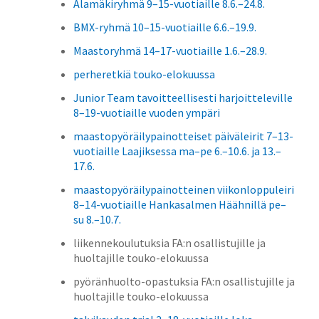
Alamäkiryhmä 9–15-vuotiaille 8.6.–24.8.
BMX-ryhmä 10–15-vuotiaille 6.6.–19.9.
Maastoryhmä 14–17-vuotiaille 1.6.–28.9.
perheretkiä touko-elokuussa
Junior Team tavoitteellisesti harjoitteleville
8–19-vuotiaille vuoden ympäri
maastopyöräilypainotteiset päiväleirit 7–13-
vuotiaille Laajiksessa ma–pe 6.–10.6. ja 13.–
17.6.
maastopyöräilypainotteinen viikonloppuleiri
8–14-vuotiaille Hankasalmen Häähnillä pe–
su 8.–10.7.
liikennekoulutuksia FA:n osallistujille ja
huoltajille touko-elokuussa
pyöränhuolto-opastuksia FA:n osallistujille ja
huoltajille touko-elokuussa