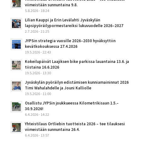
viimeistään sunnuntaina 9.8.
5.8.2026 - 18:24
Lilian Kauppi ja Erin Levälahti Jyväskylän
lapsipyöräilypormestareiksi lukuvuodelle 2026–2027
2.7.2026 - 21:25
JYPSin strategia vuosille 2026–2030 hyväksyttiin
kevätkokouksessa 27.4.2026
19.5.2026 - 22:43
Kokeilupäivät Laajiksen bike parkissa lauantaina 13.6. ja
tiistaina 16.6.2026
19.5.2026 - 13:30
Jyväskylän pyöräilyn edistämisen kunniamaininnat 2026
Timi Wahalahdelle ja Jouni Kalliolle
19.5.2026 - 11:00
Osallistu JYPSin joukkueessa Kilometrikisaan 1.5.–
30.9.2026!
6.4.2026 - 14:22
Yhteistilaus Ortliebin tuotteista 2026 – tee tilauksesi
viimeistään sunnuntaina 26.4.
6.4.2026 - 13:57