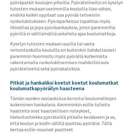
pyöräparkit koulujen pihoilla. Pyörätelineitä on kyselyn
tulosten mukaan useimmilla kouluilla liian vähän,
eivätkä kaikki oppilaat saa pyörää telineisiin
runkolukitukseen. Pyöräparkeissa tapahtuu myös
ilkivaltaa ja jopa pyörävarkauksia, joten paremmilla
pyörillä ei välttämättä uskalleta ajaa koulumatkoja.
Kyselyn tulosten mukaan uusilla tai vasta
remontoiduilla kouluilla on kuitenkin ilahduttavasti
paremmin huomioitu myös pyörällä kulkemista
rakentamalla runkolukitsemisen mahdollistavia
pyörätelineitä sekä pyöräkatoksia.
Pitkät ja hankaliksi koetut koetut koulumatkat
koulumatkapyöräilyn haasteena
Tämän vuoden vastauksissa korostui koulumatkojen
kokeminen hankalana. Aiemminkin esille tulleita
haasteita ovat haasteellisen risteykset,
hiekoitushiekka pyöräteillä pitkälle kevääseen ja se,
että koulun ja kodin väliltä puuttuu pyörätie. Tällä
kertaa esille nousivat puutteet