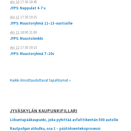
elo 10
17:30
18:45
JYPS: Nappulat 4-7 v.
elo 11
17:30
19:15
JYPS: Maastoryhmä 11–13-vuotiaille
elo 11
18:00
21:00
JYPS: Maastolenkki
elo 12
17:30
19:15
JYPS: Maastoryhmä 7–10v
Kaikki ilmoittauduttavat tapahtumat »
JYVÄSKYLÄN KAUPUNKIFILLARI
Liikuntapääkaupunki, joka pyhittää asfalttikentän 500 autolle
Rautpohjan alikulku, osa 1 – päätöksentekoprosessi