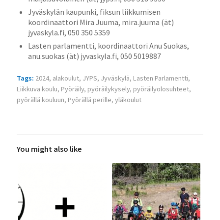
Jyväskylän kaupunki, fiksun liikkumisen
koordinaattori Mira Juuma, mira.juuma (ät)
jyvaskyla.fi, 050 350 5359
Lasten parlamentti, koordinaattori Anu Suokas,
anu.suokas (ät) jyvaskyla.fi, 050 5019887
Tags:
2024
,
alakoulut
,
JYPS
,
Jyväskylä
,
Lasten Parlamentti
,
Liikkuva koulu
,
Pyöräily
,
pyöräilykysely
,
pyöräilyolosuhteet
,
pyörällä kouluun
,
Pyörällä perille
,
yläkoulut
You might also like