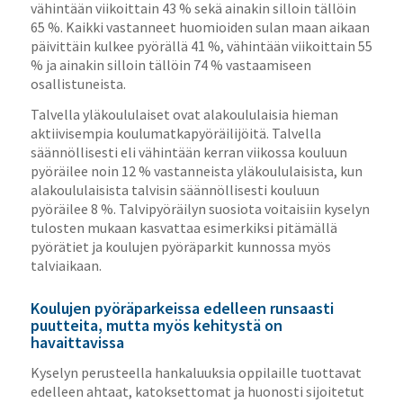
vähintään viikoittain 43 % sekä ainakin silloin tällöin
65 %. Kaikki vastanneet huomioiden sulan maan aikaan
päivittäin kulkee pyörällä 41 %, vähintään viikoittain 55
% ja ainakin silloin tällöin 74 % vastaamiseen
osallistuneista.
Talvella yläkoululaiset ovat alakoululaisia hieman
aktiivisempia koulumatkapyöräilijöitä. Talvella
säännöllisesti eli vähintään kerran viikossa kouluun
pyöräilee noin 12 % vastanneista yläkoululaisista, kun
alakoululaisista talvisin säännöllisesti kouluun
pyöräilee 8 %. Talvipyöräilyn suosiota voitaisiin kyselyn
tulosten mukaan kasvattaa esimerkiksi pitämällä
pyörätiet ja koulujen pyöräparkit kunnossa myös
talviaikaan.
Koulujen pyöräparkeissa edelleen runsaasti
puutteita, mutta myös kehitystä on
havaittavissa
Kyselyn perusteella hankaluuksia oppilaille tuottavat
edelleen ahtaat, katoksettomat ja huonosti sijoitetut