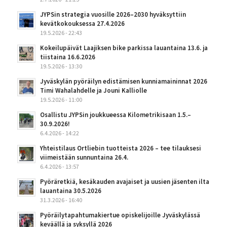
JYPSin strategia vuosille 2026–2030 hyväksyttiin
kevätkokouksessa 27.4.2026
19.5.2026 - 22:43
Kokeilupäivät Laajiksen bike parkissa lauantaina 13.6. ja
tiistaina 16.6.2026
19.5.2026 - 13:30
Jyväskylän pyöräilyn edistämisen kunniamaininnat 2026
Timi Wahalahdelle ja Jouni Kalliolle
19.5.2026 - 11:00
Osallistu JYPSin joukkueessa Kilometrikisaan 1.5.–
30.9.2026!
6.4.2026 - 14:22
Yhteistilaus Ortliebin tuotteista 2026 – tee tilauksesi
viimeistään sunnuntaina 26.4.
6.4.2026 - 13:57
Pyöräretkiä, kesäkauden avajaiset ja uusien jäsenten ilta
lauantaina 30.5.2026
31.3.2026 - 16:40
Pyöräilytapahtumakiertue opiskelijoille Jyväskylässä
keväällä ja syksyllä 2026