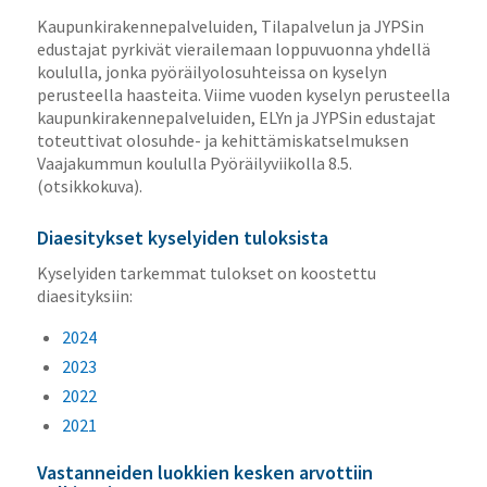
Kaupunkirakennepalveluiden, Tilapalvelun ja JYPSin
edustajat pyrkivät vierailemaan loppuvuonna yhdellä
koululla, jonka pyöräilyolosuhteissa on kyselyn
perusteella haasteita. Viime vuoden kyselyn perusteella
kaupunkirakennepalveluiden, ELYn ja JYPSin edustajat
toteuttivat olosuhde- ja kehittämiskatselmuksen
Vaajakummun koululla Pyöräilyviikolla 8.5.
(otsikkokuva).
Diaesitykset kyselyiden tuloksista
Kyselyiden tarkemmat tulokset on koostettu
diaesityksiin:
2024
2023
2022
2021
Vastanneiden luokkien kesken arvottiin