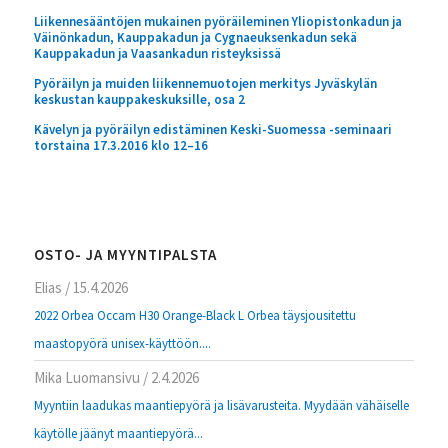
Liikennesääntöjen mukainen pyöräileminen Yliopistonkadun ja
Väinönkadun, Kauppakadun ja Cygnaeuksenkadun sekä
Kauppakadun ja Vaasankadun risteyksissä
Pyöräilyn ja muiden liikennemuotojen merkitys Jyväskylän
keskustan kauppakeskuksille, osa 2
Kävelyn ja pyöräilyn edistäminen Keski-Suomessa -seminaari
torstaina 17.3.2016 klo 12–16
OSTO- JA MYYNTIPALSTA
Elias
/
15.4.2026
2022 Orbea Occam H30 Orange-Black L Orbea täysjousitettu
maastopyörä unisex-käyttöön....
Mika Luomansivu
/
2.4.2026
Myyntiin laadukas maantiepyörä ja lisävarusteita. Myydään vähäiselle
käytölle jäänyt maantiepyörä...