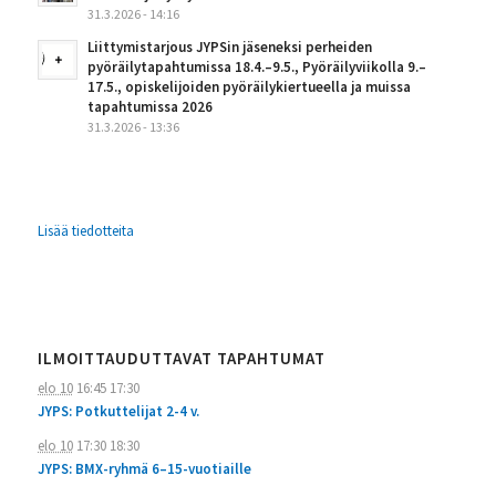
31.3.2026 - 14:16
Liittymistarjous JYPSin jäseneksi perheiden
pyöräilytapahtumissa 18.4.–9.5., Pyöräilyviikolla 9.–
17.5., opiskelijoiden pyöräilykiertueella ja muissa
tapahtumissa 2026
31.3.2026 - 13:36
Lisää tiedotteita
ILMOITTAUDUTTAVAT TAPAHTUMAT
elo 10
16:45
17:30
JYPS: Potkuttelijat 2-4 v.
elo 10
17:30
18:30
JYPS: BMX-ryhmä 6–15-vuotiaille