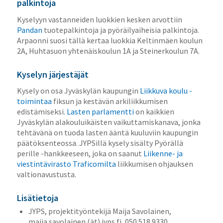
palkintoja
Kyselyyn vastanneiden luokkien kesken arvottiin
Pandan
tuotepalkintoja ja pyöräilyaiheisia palkintoja.
Arpaonni suosi tällä kertaa luokkia Keltinmäen koulun
2A, Huhtasuon yhtenäiskoulun 1A ja Steinerkoulun 7A.
Kyselyn järjestäjät
Kysely on osa Jyväskylän kaupungin
Liikkuva koulu -
toimintaa
fiksun ja kestävän arkiliikkumisen
edistämiseksi.
Lasten parlamentti
on kaikkien
Jyväskylän alakouluikäisten vaikuttamiskanava, jonka
tehtävänä on tuoda lasten ääntä kuuluviin kaupungin
päätöksenteossa. JYPSillä kysely sisälty Pyörällä
perille -hankkeeseen, joka on saanut
Liikenne- ja
viestintävirasto Traficomilta
liikkumisen ohjauksen
valtionavustusta.
Lisätietoja
JYPS, projektityöntekijä Maija Savolainen,
maija.savolainen (ät) jyps.fi, 050 518 9330