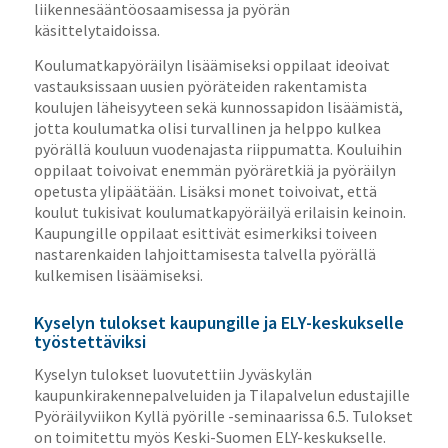
liikennesääntöosaamisessa ja pyörän
käsittelytaidoissa.
Koulumatkapyöräilyn lisäämiseksi oppilaat ideoivat
vastauksissaan uusien pyöräteiden rakentamista
koulujen läheisyyteen sekä kunnossapidon lisäämistä,
jotta koulumatka olisi turvallinen ja helppo kulkea
pyörällä kouluun vuodenajasta riippumatta. Kouluihin
oppilaat toivoivat enemmän pyöräretkiä ja pyöräilyn
opetusta ylipäätään. Lisäksi monet toivoivat, että
koulut tukisivat koulumatkapyöräilyä erilaisin keinoin.
Kaupungille oppilaat esittivät esimerkiksi toiveen
nastarenkaiden lahjoittamisesta talvella pyörällä
kulkemisen lisäämiseksi.
Kyselyn tulokset kaupungille ja ELY-keskukselle
työstettäviksi
Kyselyn tulokset luovutettiin Jyväskylän
kaupunkirakennepalveluiden ja Tilapalvelun edustajille
Pyöräilyviikon Kyllä pyörille -seminaarissa 6.5. Tulokset
on toimitettu myös Keski-Suomen ELY-keskukselle.