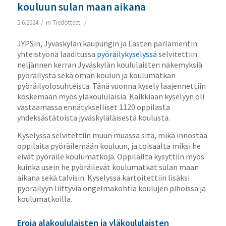
kouluun sulan maan aikana
/
/
5.6.2024
in
Tiedotteet
JYPSin, Jyväskylän kaupungin ja Lasten parlamentin
yhteistyönä laaditussa
pyöräilykyselyssä
selvitettiin
neljännen kerran Jyväskylän koululaisten näkemyksiä
pyöräilystä sekä oman koulun ja koulumatkan
pyöräilyolosuhteista. Tänä vuonna kysely laajennettiin
koskemaan myös yläkoululaisia. Kaikkiaan kyselyyn oli
vastaamassa ennätykselliset 1120 oppilasta
yhdeksästätoista jyväskyläläisestä koulusta.
Kyselyssä selvitettiin muun muassa sitä, mikä innostaa
oppilaita pyöräilemään kouluun, ja toisaalta miksi he
eivät pyöräile koulumatkoja. Oppilailta kysyttiin myös
kuinka usein he pyöräilevät koulumatkat sulan maan
aikana sekä talvisin. Kyselyssä kartoitettiin lisäksi
pyöräilyyn liittyviä ongelmakohtia koulujen pihoissa ja
koulumatkoilla.
Eroja alakoululaisten ja yläkoululaisten