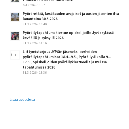
6.4.2026 - 13:57
Pyöräretkiä, kesäkauden avajaiset ja uusien jäsenten ilta
lauantaina 30.5.2026
31.3.2026 - 16:40
Pyöräilytapahtumakiertue opiskelijoille Jyväskylässä
keväällä ja syksyllä 2026
31.3.2026 - 14:16
Liittymistarjous JYPSin jäseneksi perheiden
pyöräilytapahtumissa 18.4.–9.5., Pyöräilyviikolla 9.–
17.5., opiskelijoiden pyöräilykiertueella ja muissa
tapahtumissa 2026
31.3.2026 - 13:36
Lisää tiedotteita