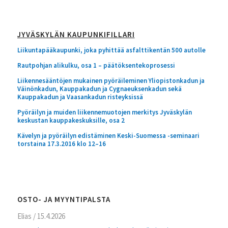
JYVÄSKYLÄN KAUPUNKIFILLARI
Liikuntapääkaupunki, joka pyhittää asfalttikentän 500 autolle
Rautpohjan alikulku, osa 1 – päätöksentekoprosessi
Liikennesääntöjen mukainen pyöräileminen Yliopistonkadun ja
Väinönkadun, Kauppakadun ja Cygnaeuksenkadun sekä
Kauppakadun ja Vaasankadun risteyksissä
Pyöräilyn ja muiden liikennemuotojen merkitys Jyväskylän
keskustan kauppakeskuksille, osa 2
Kävelyn ja pyöräilyn edistäminen Keski-Suomessa -seminaari
torstaina 17.3.2016 klo 12–16
OSTO- JA MYYNTIPALSTA
Elias
/
15.4.2026