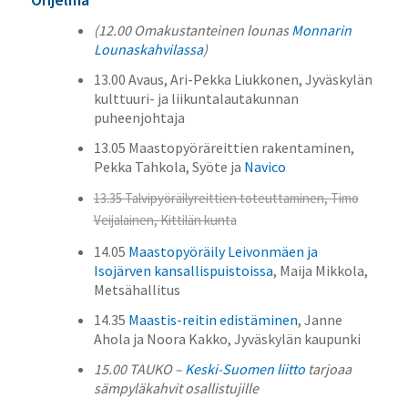
(12.00 Omakustanteinen lounas
Monnarin
Lounaskahvilassa
)
13.00 Avaus, Ari-Pekka Liukkonen, Jyväskylän
kulttuuri- ja liikuntalautakunnan
puheenjohtaja
13.05 Maastopyöräreittien rakentaminen,
Pekka Tahkola, Syöte ja
Navico
13.35 Talvipyöräilyreittien toteuttaminen, Timo
Veijalainen, Kittilän kunta
14.05
Maastopyöräily Leivonmäen ja
Isojärven kansallispuistoissa
, Maija Mikkola,
Metsähallitus
14.35
Maastis-reitin edistäminen
, Janne
Ahola ja Noora Kakko, Jyväskylän kaupunki
15.00 TAUKO –
Keski-Suomen liitto
tarjoaa
sämpyläkahvit osallistujille