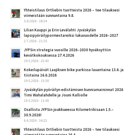
Yhteistilaus Ortliebin tuotteista 2026 – tee tilauksesi
viimeistään sunnuntaina 9.8.
5.8.2026 - 18:24
Lilian Kauppi ja Erin Levälahti Jyväskylän
lapsipyöräilypormestareiksi lukuvuodelle 2026–2027
2.7.2026 - 21:25
JYPSin strategia vuosille 2026–2030 hyväksyttiin
kevätkokouksessa 27.4.2026
19.5.2026 - 22:43
Kokeilupäivät Laajiksen bike parkissa lauantaina 13.6. ja
tiistaina 16.6.2026
19.5.2026 - 13:30
Jyväskylän pyöräilyn edistämisen kunniamaininnat 2026
Timi Wahalahdelle ja Jouni Kalliolle
19.5.2026 - 11:00
Osallistu JYPSin joukkueessa Kilometrikisaan 1.5.–
30.9.2026!
6.4.2026 - 14:22
Yhteistilaus Ortliebin tuotteista 2026 – tee tilauksesi
viimeistään sunnuntaina 26.4.