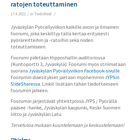
ratojen toteuttaminen
/
/
17.4.2022
in
Tiedotteet
Jyväskylän Pyöräilyviikon kaikille avoin ja ilmainen
foorumi, joka keskittyy tällä kertaa erityisesti
pyöräreitteihin ja -ratoihin sekä niiden
toteuttamiseen.
Foorumi pidetään Hipposhallin auditoriossa
(Kuntoportti 3, Jyväskylä). Foorumi myös striimataan
suorana
Jyväskylän Pyöräilyviikon Facebook-sivulle
.
Foorumin diaesitykset jaetaan myöhemmin
JYPSin
SlideSharessa
. Linkit lisätään tähän tiedotteeseen
foorumin jälkeen.
Foorumin järjestävät yhteistyössä JYPS / Pyörällä
pääsee -hanke, Jyväskylän kaupunki, Keski-Suomen
liitto ja Jyväskylän Latu.
Tervetuloa mukaan kuuntelemaan ja keskustelemaan!
Ohjelma