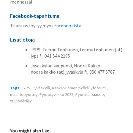
mennessä!
Facebook-tapahtuma
Tilaisuus löytyy myös
Facebookista
.
Lisätietoja
JYPS, Teemu Tenhunen, teemu.tenhunen (ät)
jyps.fi, 041 544 2195
Jyväskylän kaupunki, Noora Kakko,
noora.kakko (ät) jyvaskyla.fi, 050 477 6787
Tags:
JYPS
,
Jyväskylä
,
Keski-Suomen pyöräilyfoorumi
,
maastopyöräily
,
Pyöräilyviikko 2022
,
Pyörällä pääsee
,
talvipyöräily
You might also like