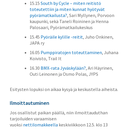
15.15
South by Cycle – miten reitistö
toteutettiin ja miten kunnat hyötyvät
pyörämatkailusta?
, Sari Myllynen, Porvoon
kaupunki, sekä Taneli Roininen ja Henna
Palosaari, Pyörämatkailukeskus
15.45
Pyöräile kylille -reitit
, Juho Onkinen,
JAPA ry
16.05
Pumppiratojen toteuttaminen
, Juhana
Koivisto, Trail It
16.30
BMX-rata Jyväskylään?
, Ari Häyrinen,
Outi Leinonen ja Osmo Polas, JYPS
Esitysten lopuksi on aikaa kysyä ja keskustella aiheista.
Ilmoittautuminen
Jos osallistut paikan päällä, niin ilmoittauduthan
tarjoiluiden varaamisen
vuoksi
nettilomakkeella
keskiviikkoon 12.5. klo 13