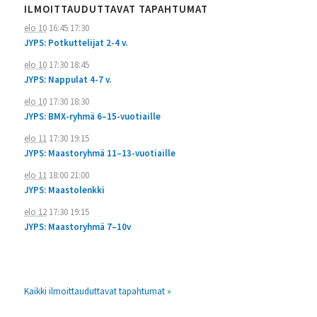
ILMOITTAUDUTTAVAT TAPAHTUMAT
elo 10
16:45
17:30
JYPS: Potkuttelijat 2-4 v.
elo 10
17:30
18:45
JYPS: Nappulat 4-7 v.
elo 10
17:30
18:30
JYPS: BMX-ryhmä 6–15-vuotiaille
elo 11
17:30
19:15
JYPS: Maastoryhmä 11–13-vuotiaille
elo 11
18:00
21:00
JYPS: Maastolenkki
elo 12
17:30
19:15
JYPS: Maastoryhmä 7–10v
Kaikki ilmoittauduttavat tapahtumat »