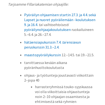
Tarjoamme Fillariakatemian ohjaajille:
Pyöräilyn ohjaamisen startin 27.3. ja 4.4. sekä
Lapset ja nuoret pyöräilemään -koulutuksen
9. ja 16.4.
tai vaihtoehtoisesti
pyöräilynohjaajakoulutuksen
ruokailuineen
5.–6.4. ja 26.–27.4.
hätäensiapukurssin 7.4.
tai
ensiavun
peruskurssin 31.3.–2.4.
maastopyöräilykurssin
12.–14.5. tai 19.–21.5.
tarvittaessa kevään aikana
pyöränhuoltokoulutusta
ohjaus- ja työtunteja joustavasti viikoittain
2–jopa 40
harrasteryhmissä touko-syyskuussa
voi olla viikoittaisia ohjaustunteja
noin 2–10 ohjaajan osaamisesta ja
ehtimisestä sekä ryhmien