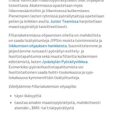
toivottavia. Akatemiassa opastetaan myös
liikennesääntöihin ja liikenteessä kulkemiseen.
Pienempien lasten ryhmissä pyöräilytaitoja opetellaan
pelien ja leikkien avulla.
Junior Teamissa
harjoitellaan
maastopyöräilyä tavoitteellisesti.
Fillariakatemiassa ohjaamisen ohella on mahdollista
on saada lisätyötunteja JYPSin muista toiminnoista ja
liikkumisen ohjauksen hankkeista
. Suunnittelemme ja
järjestämme runsaasti pyöräilyn esittely- ja
huoltotapahtumia sekä muuta fillarilla kulkemisen
edistämistä, kuten
Jyväskylän Pyöräilyviikkoa
.
Esimerkiksi pyöränhuoltotapahtumista voi
huoltotaitoinen saada huhti-toukokuussa ja syys-
lokakuussa kymmenittäin lisätyötunteja.
Edellytämme Fillariakatemian ohjaajilta:
täysi-ikäisyyttä
taustaa ainakin maastopyöräilystä, mahdollisesti
alamäki-, BMX- tai trialpyöräilystä