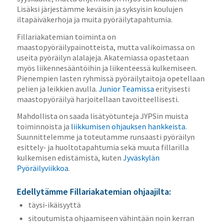
Lisäksi järjestämme keväisin ja syksyisin koulujen
iltapäiväkerhoja ja muita pyöräilytapahtumia.
Fillariakatemian toiminta on
maastopyöräilypainotteista, mutta valikoimassa on
useita pyöräilyn alalajeja. Akatemiassa opastetaan
myös liikennesääntöihin ja liikenteessä kulkemiseen.
Pienempien lasten ryhmissä pyöräilytaitoja opetellaan
pelien ja leikkien avulla.
Junior Teamissa
erityisesti
maastopyöräilyä harjoitellaan tavoitteellisesti.
Mahdollista on saada lisätyötunteja JYPSin muista
toiminnoista ja
liikkumisen ohjauksen hankkeista
.
Suunnittelemme ja toteutamme runsaasti pyöräilyn
esittely- ja huoltotapahtumia sekä muuta fillarilla
kulkemisen edistämistä, kuten
Jyväskylän
Pyöräilyviikkoa
.
Edellytämme Fillariakatemian ohjaajilta:
täysi-ikäisyyttä
sitoutumista ohjaamiseen vähintään noin kerran