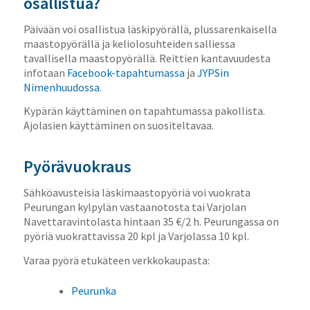
osallistua?
Päivään voi osallistua läskipyörällä, plussarenkaisella
maastopyörällä ja keliolosuhteiden salliessa
tavallisella maastopyörällä. Reittien kantavuudesta
infotaan
Facebook-tapahtumassa
ja
JYPSin
Nimenhuudossa
.
Kypärän käyttäminen on tapahtumassa pakollista.
Ajolasien käyttäminen on suositeltavaa.
Pyörävuokraus
Sähköavusteisia läskimaastopyöriä voi vuokrata
Peurungan kylpylän vastaanotosta tai Varjolan
Navettaravintolasta hintaan 35 €/2 h. Peurungassa on
pyöriä vuokrattavissa 20 kpl ja Varjolassa 10 kpl.
Varaa pyörä etukäteen verkkokaupasta:
Peurunka