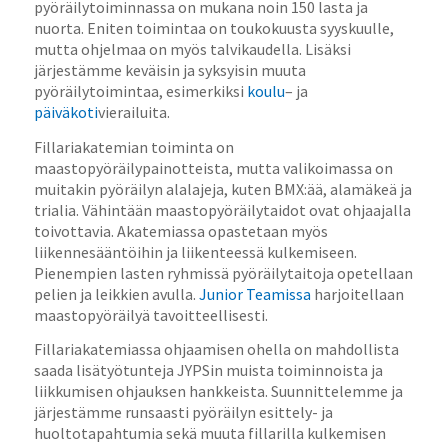
pyöräilytoiminnassa on mukana noin 150 lasta ja
nuorta. Eniten toimintaa on toukokuusta syyskuulle,
mutta ohjelmaa on myös talvikaudella. Lisäksi
järjestämme keväisin ja syksyisin muuta
pyöräilytoimintaa, esimerkiksi
koulu
– ja
päiväkoti
vierailuita.
Fillariakatemian toiminta on
maastopyöräilypainotteista, mutta valikoimassa on
muitakin pyöräilyn alalajeja, kuten BMX:ää, alamäkeä ja
trialia. Vähintään maastopyöräilytaidot ovat ohjaajalla
toivottavia. Akatemiassa opastetaan myös
liikennesääntöihin ja liikenteessä kulkemiseen.
Pienempien lasten ryhmissä pyöräilytaitoja opetellaan
pelien ja leikkien avulla.
Junior Teamissa
harjoitellaan
maastopyöräilyä tavoitteellisesti.
Fillariakatemiassa ohjaamisen ohella on mahdollista
saada lisätyötunteja JYPSin muista toiminnoista ja
liikkumisen ohjauksen hankkeista. Suunnittelemme ja
järjestämme runsaasti pyöräilyn esittely- ja
huoltotapahtumia sekä muuta fillarilla kulkemisen