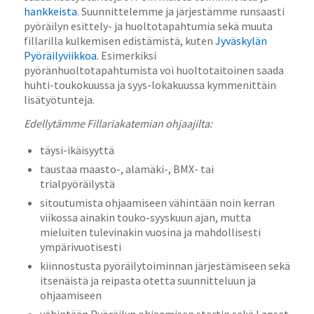
hankkeista
. Suunnittelemme ja järjestämme runsaasti
pyöräilyn esittely- ja huoltotapahtumia sekä muuta
fillarilla kulkemisen edistämistä, kuten
Jyväskylän
Pyöräilyviikkoa
. Esimerkiksi
pyöränhuoltotapahtumista voi huoltotaitoinen saada
huhti-toukokuussa ja syys-lokakuussa kymmenittäin
lisätyötunteja.
Edellytämme Fillariakatemian ohjaajilta:
täysi-ikäisyyttä
taustaa maasto-, alamäki-, BMX- tai
trialpyöräilystä
sitoutumista ohjaamiseen vähintään noin kerran
viikossa ainakin touko-syyskuun ajan, mutta
mieluiten tulevinakin vuosina ja mahdollisesti
ympärivuotisesti
kiinnostusta pyöräilytoiminnan järjestämiseen sekä
itsenäistä ja reipasta otetta suunnitteluun ja
ohjaamiseen
vähintään Pyöräilyn ohjaamisen startin sekä Lapset