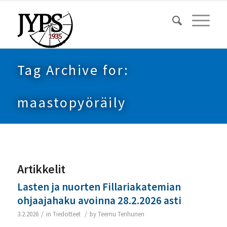
Tag Archive for:
maastopyöräily
Artikkelit
Lasten ja nuorten Fillariakatemian
ohjaajahaku avoinna 28.2.2026 asti
/
/
3.2.2026
in
Tiedotteet
by
Teemu Tenhunen