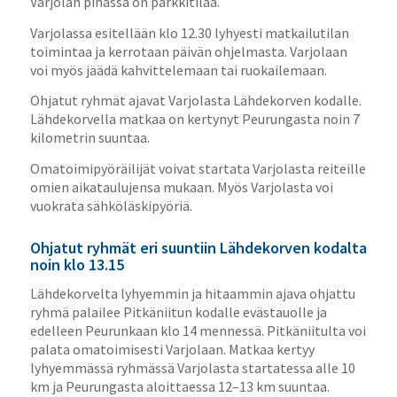
Varjolan pihassa on parkkitilaa.
Varjolassa esitellään klo 12.30 lyhyesti matkailutilan
toimintaa ja kerrotaan päivän ohjelmasta. Varjolaan
voi myös jäädä kahvittelemaan tai ruokailemaan.
Ohjatut ryhmät ajavat Varjolasta Lähdekorven kodalle.
Lähdekorvella matkaa on kertynyt Peurungasta noin 7
kilometrin suuntaa.
Omatoimipyöräilijät voivat startata Varjolasta reiteille
omien aikataulujensa mukaan. Myös Varjolasta voi
vuokrata sähköläskipyöriä.
Ohjatut ryhmät eri suuntiin Lähdekorven kodalta
noin klo 13.15
Lähdekorvelta lyhyemmin ja hitaammin ajava ohjattu
ryhmä palailee Pitkäniitun kodalle evästauolle ja
edelleen Peurunkaan klo 14 mennessä. Pitkäniitulta voi
palata omatoimisesti Varjolaan. Matkaa kertyy
lyhyemmässä ryhmässä Varjolasta startatessa alle 10
km ja Peurungasta aloittaessa 12–13 km suuntaa.