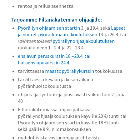
rentoa ja reilua asennetta.
Tarjoamme Fillariakatemian ohjaajille:
Pyöräilyn ohjaamisen startin
3. ja 19.4.
sekä
Lapset
ja nuoret pyöräilemään -koulutuksen
13. ja 26.4. tai
vaihtoehtoisesti
pyöräilynohjaajakoulutuksen
ruokailuineen 1.–2.4. ja 22.–23.4.
ensiavun peruskurssin 18.–20.4. tai
hätäensiapukurssin 24.4.
tarvittaessa
maastopyöräilykurssin
toukokuussa
tarvittaessa kevään ja kesän aikana
pyöränhuoltokoulutusta
ohjaus- ja työtunteja joustavasti viikoittain 2–jopa
40
Fillariakatemiassa ohjauspalkaksi
pyöräilynohjaajakoulutuksen käyville 20 €/tunti tai
Pyöräilyn ohjaamisen startin käyville 18 €/tunti –
sekä päälle 9 %:n lomakorvauksen
mahdollisista vastuuohjaajatehtävistä