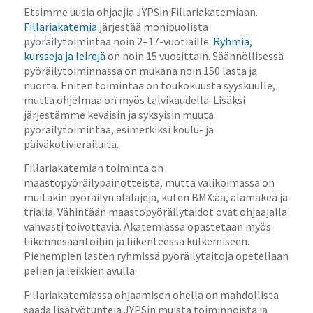
Etsimme uusia ohjaajia JYPSin Fillariakatemiaan.
Fillariakatemia
järjestää monipuolista
pyöräilytoimintaa noin 2–17-vuotiaille.
Ryhmiä,
kursseja ja leirejä
on noin 15 vuosittain. Säännöllisessä
pyöräilytoiminnassa on mukana noin 150 lasta ja
nuorta. Eniten toimintaa on toukokuusta syyskuulle,
mutta ohjelmaa on myös talvikaudella. Lisäksi
järjestämme keväisin ja syksyisin muuta
pyöräilytoimintaa, esimerkiksi koulu- ja
päiväkotivierailuita.
Fillariakatemian toiminta on
maastopyöräilypainotteista, mutta valikoimassa on
muitakin pyöräilyn alalajeja, kuten BMX:ää, alamäkeä ja
trialia. Vähintään maastopyöräilytaidot ovat ohjaajalla
vahvasti toivottavia. Akatemiassa opastetaan myös
liikennesääntöihin ja liikenteessä kulkemiseen.
Pienempien lasten ryhmissä pyöräilytaitoja opetellaan
pelien ja leikkien avulla.
Fillariakatemiassa ohjaamisen ohella on mahdollista
saada lisätyötunteja JYPSin muista toiminnoista ja