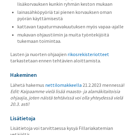
lisäkorvauksen kunkin ryhmän keston mukaan
lainasähköpyöriä tai pienen korvauksen oman
pyörän käyttämisestä
kattavan tapaturmavakuutuksen myös vapaa-ajalle
mukavan ohjaustiimin ja muita työntekijöitä
tukemaan toimintaa.
Lasten ja nuorten ohjaajien
rikosrekisteriotteet
tarkastetaan ennen tehtävien aloittamista.
Hakeminen
Lähetä hakemus
nettilomakkeella
21.2.2023 mennessä!
Edit: Kaipaamme vielä lisää maasto- ja alamäkitaitoisia
ohjaajia, joten näistä tehtävissä voi olla yhteydessä vielä
20.3. asti!
Lisätietoja
Lisätietoja voi tarvittaessa kysyä Fillariakatemian
vetäjältä: