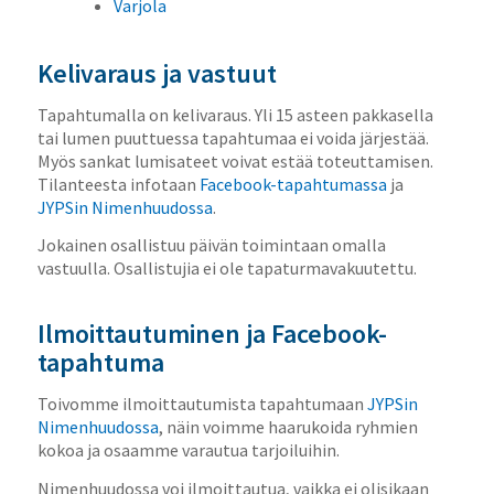
Varjola
Kelivaraus ja vastuut
Tapahtumalla on kelivaraus. Yli 15 asteen pakkasella
tai lumen puuttuessa tapahtumaa ei voida järjestää.
Myös sankat lumisateet voivat estää toteuttamisen.
Tilanteesta infotaan
Facebook-tapahtumassa
ja
JYPSin Nimenhuudossa
.
Jokainen osallistuu päivän toimintaan omalla
vastuulla. Osallistujia ei ole tapaturmavakuutettu.
Ilmoittautuminen ja Facebook-
tapahtuma
Toivomme ilmoittautumista tapahtumaan
JYPSin
Nimenhuudossa
, näin voimme haarukoida ryhmien
kokoa ja osaamme varautua tarjoiluihin.
Nimenhuudossa voi ilmoittautua, vaikka ei olisikaan