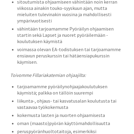
sitoutumista ohjaamiseen vähintään noin kerran
viikossa ainakin touko-syyskuun ajan, mutta
mieluiten tulevinakin vuosina ja mahdollisesti
ympärivuotisesti
vähintään tarjoamamme Pyöräilyn ohjaamisen
startin sekä Lapset ja nuoret pyöräilemään -
koulutuksen käymistä
voimassa olevan EA-todistuksen tai tarjoamamme
ensiavun peruskurssin tai hätäensiapukurssin
käymisen.
Toivomme Fillariakatemian ohjaajilta:
tarjoamamme pyöräilynohjaajakoulutuksen
käymistä; palkka on tällöin suurempi
liikunta-, ohjaus- tai kasvatusalan koulutusta tai
vastaavaa työkokemusta
kokemusta lasten ja nuorten ohjaamisesta
oman (maasto)pyörän käyttömahdollisuutta
peruspyöränhuoltotaitoja, esimerkiksi