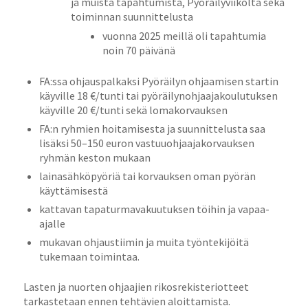
ja muista tapahtumista, Pyöräilyviikolta sekä
toiminnan suunnittelusta
vuonna 2025 meillä oli tapahtumia
noin 70 päivänä
FA:ssa ohjauspalkaksi Pyöräilyn ohjaamisen startin
käyville 18 €/tunti tai pyöräilynohjaajakoulutuksen
käyville 20 €/tunti sekä lomakorvauksen
FA:n ryhmien hoitamisesta ja suunnittelusta saa
lisäksi 50–150 euron vastuuohjaajakorvauksen
ryhmän keston mukaan
lainasähköpyöriä tai korvauksen oman pyörän
käyttämisestä
kattavan tapaturmavakuutuksen töihin ja vapaa-
ajalle
mukavan ohjaustiimin ja muita työntekijöitä
tukemaan toimintaa.
Lasten ja nuorten ohjaajien rikosrekisteriotteet
tarkastetaan ennen tehtävien aloittamista.