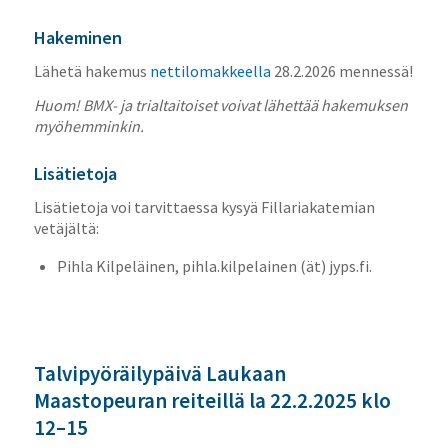
Hakeminen
Lähetä hakemus
nettilomakkeella
28.2.2026 mennessä!
Huom! BMX- ja trialtaitoiset voivat lähettää hakemuksen
myöhemminkin.
Lisätietoja
Lisätietoja voi tarvittaessa kysyä Fillariakatemian
vetäjältä:
Pihla Kilpeläinen, pihla.kilpelainen (ät) jyps.fi.
Talvipyöräilypäivä Laukaan
Maastopeuran reiteillä la 22.2.2025 klo
12–15