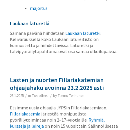
majoitus
Laukaan laturetki
Samana päivänä hiihdetään
Laukaan laturetki
.
Kelivarauksella koko Laukaan latureitistö on
kunnostettu ja hiihdettävissä. Laturetki ja
talvipyöräilytapahtuma ovat osa samaa ulkoilupäivää.
Lasten ja nuorten Fillariakatemian
ohjaajahaku avoinna 23.2.2025 asti
/
/
29.1.2025
in
Tiedotteet
by
Teemu Tenhunen
Etsimme uusia ohjaajia JYPSin Fillariakatemiaan.
Fillariakatemia
järjestää monipuolista
pyöräilytoimintaa noin 2–17-vuotiaille.
Ryhmiä,
kursseja ja leirejä
on noin 15 vuosittain. Säännöllisessä