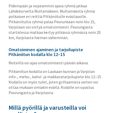
Pidempään ja nopeammin ajava ryhmä jatkaa
Lähdekorvelta Multamäkeen. Multamäestä ryhmä
polkaisee eri reittiä Pitkäniitulle evästauolle.
Pitkäniitulta ryhmä palaa Peurunkaan noin klo 15,
Varjolaan voi siirtyä omatoimisesti. Peurungasta
startatessa matkaa kertyy pitkässä ryhmässä noin 20
km, Varjolasta hieman vähemmän.
Omatoiminen ajaminen ja tarjoilupiste
Pitkäniitun kodalla klo 12–15
Reiteillä voi ajaa omatoimisesti päivän aikana.
Pitkäniitun kodalla on Laukaan kunnan ja Varjolan
info-, mehu-, kahvi- ja makkaratarjoilupiste klo 12–15 .
Kodalla on myös tulet, joten grillaamista varten voi
ottaa mukaan omiakin eväitä. Kodalle on opastus
Peurungasta ja Varjolasta.
Millä pyörillä ja varusteilla voi