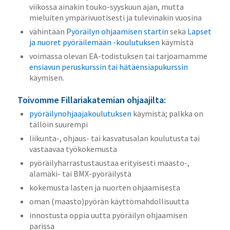
viikossa ainakin touko-syyskuun ajan, mutta
mieluiten ympärivuotisesti ja tulevinakin vuosina
vähintään
Pyöräilyn ohjaamisen startin
sekä
Lapset
ja nuoret pyöräilemään -koulutuksen
käymistä
voimassa olevan EA-todistuksen tai tarjoamamme
ensiavun peruskurssin tai hätäensiapukurssin
käymisen.
Toivomme Fillariakatemian ohjaajilta:
pyöräilynohjaajakoulutuksen
käymistä; palkka on
tällöin suurempi
liikunta-, ohjaus- tai kasvatusalan koulutusta tai
vastaavaa työkokemusta
pyöräilyharrastustaustaa erityisesti maasto-,
alamäki- tai BMX-pyöräilystä
kokemusta lasten ja nuorten ohjaamisesta
oman (maasto)pyörän käyttömahdollisuutta
innostusta oppia uutta pyöräilyn ohjaamisen
parissa