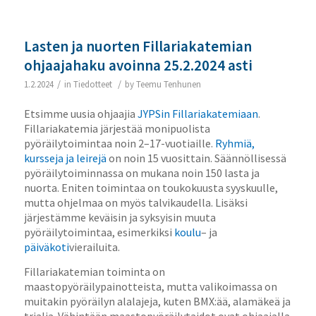
Lasten ja nuorten Fillariakatemian
ohjaajahaku avoinna 25.2.2024 asti
/
/
1.2.2024
in
Tiedotteet
by
Teemu Tenhunen
Etsimme uusia ohjaajia
JYPSin Fillariakatemiaan
.
Fillariakatemia järjestää monipuolista
pyöräilytoimintaa noin 2–17-vuotiaille.
Ryhmiä,
kursseja ja leirejä
on noin 15 vuosittain. Säännöllisessä
pyöräilytoiminnassa on mukana noin 150 lasta ja
nuorta. Eniten toimintaa on toukokuusta syyskuulle,
mutta ohjelmaa on myös talvikaudella. Lisäksi
järjestämme keväisin ja syksyisin muuta
pyöräilytoimintaa, esimerkiksi
koulu
– ja
päiväkoti
vierailuita.
Fillariakatemian toiminta on
maastopyöräilypainotteista, mutta valikoimassa on
muitakin pyöräilyn alalajeja, kuten BMX:ää, alamäkeä ja
trialia. Vähintään maastopyöräilytaidot ovat ohjaajalla