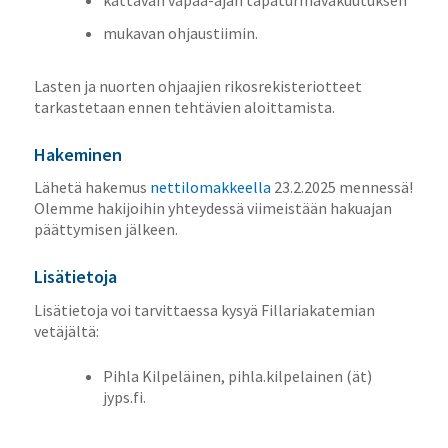
mukavan ohjaustiimin.
Lasten ja nuorten ohjaajien rikosrekisteriotteet
tarkastetaan ennen tehtävien aloittamista.
Hakeminen
Lähetä hakemus
nettilomakkeella
23.2.2025 mennessä!
Olemme hakijoihin yhteydessä viimeistään hakuajan
päättymisen jälkeen.
Lisätietoja
Lisätietoja voi tarvittaessa kysyä Fillariakatemian
vetäjältä:
Pihla Kilpeläinen, pihla.kilpelainen (ät)
jyps.fi.