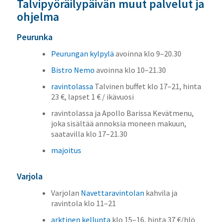
Talvipyöräilypäivän muut palvelut ja
ohjelma
Peurunka
Peurungan kylpylä
avoinna klo 9–20.30
Bistro Nemo
avoinna klo 10–21.30
ravintolassa
Talvinen buffet klo 17–21, hinta
23 €, lapset 1 € / ikävuosi
ravintolassa ja Apollo Barissa Kevätmenu,
joka sisältää annoksia moneen makuun,
saatavilla klo 17–21.30
majoitus
Varjola
Varjolan
Navettaravintolan
kahvila ja
ravintola klo 11–21
arktinen kellunta
klo 15–16, hinta 37 €/hlö