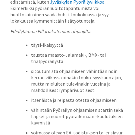
edistämistä, kuten
Jyväskylän Pyöräilyviikkoa
.
Esimerkiksi pyöränhuoltotapahtumista voi
huoltotaitoinen saada huhti-toukokuussa ja syys-
lokakuussa kymmenittäin lisätyötunteja.
Edellytämme Fillariakatemian ohjaajilta:
täysi-ikäisyyttä
taustaa maasto-, alamäki-, BMX- tai
trialpyöräilystä
sitoutumista ohjaamiseen vähintään noin
kerran viikossa ainakin touko-syyskuun ajan,
mutta mieluiten tulevinakin vuosina ja
mahdollisesti ympärivuotisesti
itsenäistä ja reipasta otetta ohjaamiseen
vähintään Pyöräilyn ohjaamisen startin sekä
Lapset ja nuoret pyöräilemään -koulutuksen
käymistä
voimassa olevan EA-todistuksen tai ensiavun