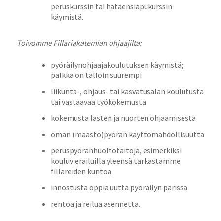
peruskurssin tai hätäensiapukurssin
käymistä.
Toivomme Fillariakatemian ohjaajilta:
pyöräilynohjaajakoulutuksen käymistä;
palkka on tällöin suurempi
liikunta-, ohjaus- tai kasvatusalan koulutusta
tai vastaavaa työkokemusta
kokemusta lasten ja nuorten ohjaamisesta
oman (maasto)pyörän käyttömahdollisuutta
peruspyöränhuoltotaitoja, esimerkiksi
kouluvierailuilla yleensä tarkastamme
fillareiden kuntoa
innostusta oppia uutta pyöräilyn parissa
rentoa ja reilua asennetta.