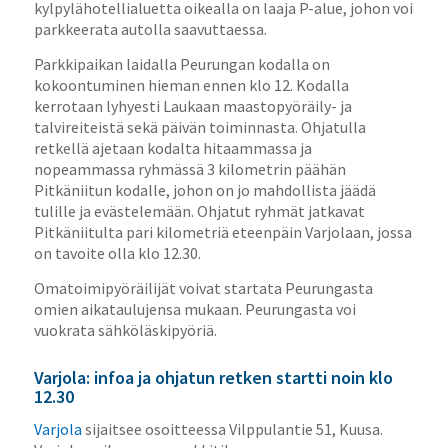
kylpylähotellialuetta oikealla on laaja P-alue, johon voi
parkkeerata autolla saavuttaessa.
Parkkipaikan laidalla Peurungan kodalla on
kokoontuminen hieman ennen klo 12. Kodalla
kerrotaan lyhyesti Laukaan maastopyöräily- ja
talvireiteistä sekä päivän toiminnasta. Ohjatulla
retkellä ajetaan kodalta hitaammassa ja
nopeammassa ryhmässä 3 kilometrin päähän
Pitkäniitun kodalle, johon on jo mahdollista jäädä
tulille ja evästelemään. Ohjatut ryhmät jatkavat
Pitkäniitulta pari kilometriä eteenpäin Varjolaan, jossa
on tavoite olla klo 12.30.
Omatoimipyöräilijät voivat startata Peurungasta
omien aikataulujensa mukaan. Peurungasta voi
vuokrata sähköläskipyöriä.
Varjola: infoa ja ohjatun retken startti noin klo
12.30
Varjola
sijaitsee osoitteessa Vilppulantie 51, Kuusa.