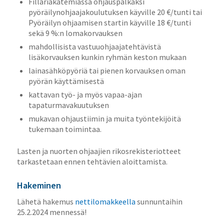
Fillariakatemiassa ohjauspalkaksi
pyöräilynohjaajakoulutuksen käyville 20 €/tunti tai
Pyöräilyn ohjaamisen startin käyville 18 €/tunti
sekä 9 %:n lomakorvauksen
mahdollisista vastuuohjaajatehtävistä
lisäkorvauksen kunkin ryhmän keston mukaan
lainasähköpyöriä tai pienen korvauksen oman
pyörän käyttämisestä
kattavan työ- ja myös vapaa-ajan
tapaturmavakuutuksen
mukavan ohjaustiimin ja muita työntekijöitä
tukemaan toimintaa.
Lasten ja nuorten ohjaajien rikosrekisteriotteet
tarkastetaan ennen tehtävien aloittamista.
Hakeminen
Lähetä hakemus
nettilomakkeella
sunnuntaihin
25.2.2024 mennessä!