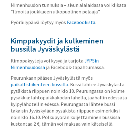
Nimenhuudon tunnuksia – sivun alalaidassa voi klikata
”Ilmoita joukkueen ulkopuolinen pelaaja”.
Pyöräilypäivä löytyy myös
Facebookista
.
Kimppakyydit ja kulkeminen
bussilla Jyväskylästä
Kimppakyytejä voi kysyä ja tarjota
JYPSin
Nimenhuudossa
ja Facebook-tapahtumassa.
Peurunkaan pääsee Jyväskylästä myös
paikallisliikenteen bussilla
. Bussi lähtee Jyväskylästä
pysäkistä riippuen noin klo 10. Peurungassa on kolme
pysäkkiä: lähtöpaikkakodan lähellä, jäähallin edessä ja
kylpylähotellin edessä. Peurungasta lähtee bussi
takaisin Jyväskylään pysäkistä riippuen esimerkiksi
noin klo 16.10. Polkupyörän kuljettaminen bussissa
kustantaa 2 €, tämän voi maksaa vain käteisellä.