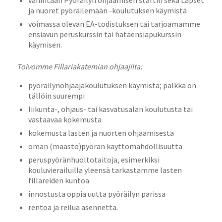
ja nuoret pyöräilemään -koulutuksen käymistä
voimassa olevan EA-todistuksen tai tarjoamamme
ensiavun peruskurssin tai hätäensiapukurssin
käymisen.
Toivomme Fillariakatemian ohjaajilta:
pyöräilynohjaajakoulutuksen käymistä; palkka on
tällöin suurempi
liikunta-, ohjaus- tai kasvatusalan koulutusta tai
vastaavaa kokemusta
kokemusta lasten ja nuorten ohjaamisesta
oman (maasto)pyörän käyttömahdollisuutta
peruspyöränhuoltotaitoja, esimerkiksi
kouluvierailuilla yleensä tarkastamme lasten
fillareiden kuntoa
innostusta oppia uutta pyöräilyn parissa
rentoa ja reilua asennetta.