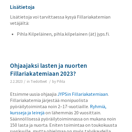
Lisätietoja
Lisätietoja voi tarvittaessa kysyä Fillariakatemian
vetäjältä:
Pihla Kilpeläinen, pihla.kilpelainen (ät) jyps.fi.
Ohjaajaksi lasten ja nuorten
Fillariakatemiaan 2023?
/
/
2.2.2023
in
Tiedotteet
by
Pihla
Etsimme uusia ohjaajia
JYPSin Fillariakatemiaan
.
Fillariakatemia järjestää monipuolista
pyöräilytoimintaa noin 2–17-vuotiaille.
Ryhmiä,
kursseja ja leirejä
on lähemmäs 20 vuosittain.
Säännöllisessä pyöräilytoiminnassa on mukana noin
150 lasta ja nuorta. Eniten toimintaa on toukokuusta
syyskuulle, mutta ohjelmaa on myös talvikaudella.