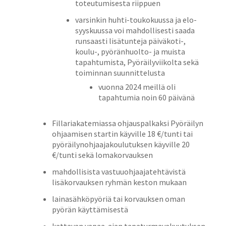
toteutumisesta riippuen
varsinkin huhti-toukokuussa ja elo-
syyskuussa voi mahdollisesti saada
runsaasti lisätunteja päiväkoti-,
koulu-, pyöränhuolto- ja muista
tapahtumista, Pyöräilyviikolta sekä
toiminnan suunnittelusta
vuonna 2024 meillä oli
tapahtumia noin 60 päivänä
Fillariakatemiassa ohjauspalkaksi Pyöräilyn
ohjaamisen startin käyville 18 €/tunti tai
pyöräilynohjaajakoulutuksen käyville 20
€/tunti sekä lomakorvauksen
mahdollisista vastuuohjaajatehtävistä
lisäkorvauksen ryhmän keston mukaan
lainasähköpyöriä tai korvauksen oman
pyörän käyttämisestä
kattavan vapaa-ajan tapaturmavakuutuksen