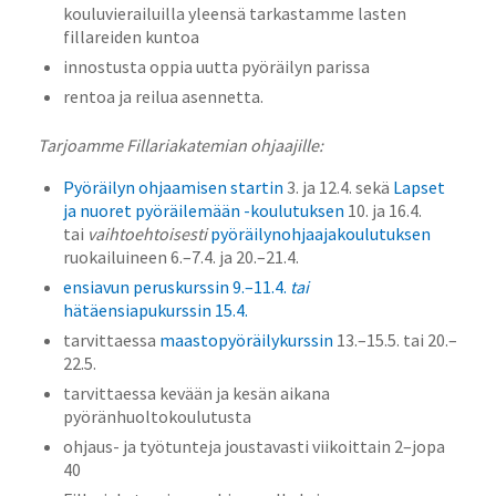
kouluvierailuilla yleensä tarkastamme lasten
fillareiden kuntoa
innostusta oppia uutta pyöräilyn parissa
rentoa ja reilua asennetta.
Tarjoamme Fillariakatemian ohjaajille:
Pyöräilyn ohjaamisen startin
3. ja 12.4. sekä
Lapset
ja nuoret pyöräilemään -koulutuksen
10. ja 16.4.
tai
vaihtoehtoisesti
pyöräilynohjaajakoulutuksen
ruokailuineen 6.–7.4. ja 20.–21.4.
ensiavun peruskurssin 9.–11.4.
tai
hätäensiapukurssin 15.4.
tarvittaessa
maastopyöräilykurssin
13.–15.5. tai 20.–
22.5.
tarvittaessa kevään ja kesän aikana
pyöränhuoltokoulutusta
ohjaus- ja työtunteja joustavasti viikoittain 2–jopa
40