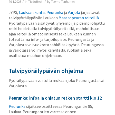
/
/
30.1.2025
in
Tiedotteet
by
Teemu Tenhunen
JYPS,
Laukaan kunta
,
Peurunka
ja
Varjola
järjestävät
talvipyöräilypäivän Laukaan
Maastopeuran reiteillä
.
Pyöräilypäivään sisältyvät lyhyempi ja pidempi ohjattu
retki hoidetuilla talvipyöräilyreiteillä, mahdollisuus
ajaa reiteillä omatoimisesti sekä Laukaan kunnan
toteuttama info- ja tarjoilupiste. Peurungasta ja
Varjolasta voi vuokrata sähköläskipyöriä. Peurungassa
ja Varjolassa voi myös kahvitella, ruokailla sekä
osallistua muuhun ohjelmaan.
Talvipyöräilypäivän ohjelma
Pyöräilypäivään voi tulla mukaan joko Peurungasta tai
Varjolasta.
Peurunka: infoa ja ohjatun retken startti klo 12
Peurunka
sijaitsee osoitteessa Peurungantie 85,
Laukaa. Peurungantien varressa ennen