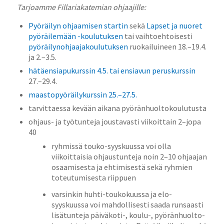
Tarjoamme Fillariakatemian ohjaajille:
Pyöräilyn ohjaamisen startin
sekä
Lapset ja nuoret
pyöräilemään -koulutuksen
tai vaihtoehtoisesti
pyöräilynohjaajakoulutuksen
ruokailuineen 18.–19.4.
ja 2.–3.5.
hätäensiapukurssin 4.5. tai ensiavun peruskurssin
27.–29.4.
maastopyöräilykurssin 25.–27.5.
tarvittaessa kevään aikana pyöränhuoltokoulutusta
ohjaus- ja työtunteja joustavasti viikoittain 2–jopa
40
ryhmissä touko-syyskuussa voi olla
viikoittaisia ohjaustunteja noin 2–10 ohjaajan
osaamisesta ja ehtimisestä sekä ryhmien
toteutumisesta riippuen
varsinkin huhti-toukokuussa ja elo-
syyskuussa voi mahdollisesti saada runsaasti
lisätunteja päiväkoti-, koulu-, pyöränhuolto-