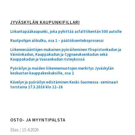
JYVÄSKYLÄN KAUPUNKIFILLARI
Liikuntapääkaupunki, joka pyhittää asfalttikentän 500 autolle
Rautpohjan alikulku, osa 1 – päätöksentekoprosessi
Liikennesääntöjen mukainen pyöräileminen Yliopistonkadun ja
Väinönkadun, Kauppakadun ja Cygnaeuksenkadun sekä
Kauppakadun ja Vaasankadun risteyksissä
Pyöräilyn ja muiden liikennemuotojen merkitys Jyväskylän
keskustan kauppakeskuksille, osa 2
Kävelyn ja pyöräilyn edistäminen Keski-Suomessa -seminaari
torstaina 17.3.2016 klo 12–16
OSTO- JA MYYNTIPALSTA
Elias
/
15.4.2026