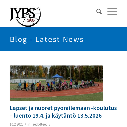
Blog - Latest News
Lapset ja nuoret pyöräilemään -koulutus
– luento 19.4. ja käytäntö 13.5.2026
/
/
10.2.2026
in
Tiedotteet