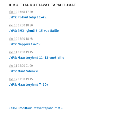
ILMOITTAUDUTTAVAT TAPAHTUMAT
elo 10
16:45
17:30
JYPS: Potkuttelijat 2-4 v.
elo 10
17:30
18:30
JYPS: BMX-ryhmä 6–15-vuotiaille
elo 10
17:30
18:45
JYPS: Nappulat 4-7 v.
elo 11
17:30
19:15
JYPS: Maastoryhmä 11–13-vuotiaille
elo 11
18:00
21:00
JYPS: Maastolenkki
elo 12
17:30
19:15
JYPS: Maastoryhmä 7–10v
Kaikki ilmoittauduttavat tapahtumat »