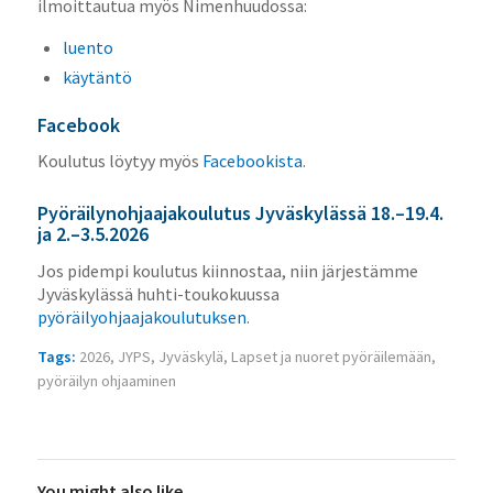
ilmoittautua myös Nimenhuudossa:
luento
käytäntö
Facebook
Koulutus löytyy myös
Facebookista
.
Pyöräilynohjaajakoulutus Jyväskylässä 18.–19.4.
ja 2.–3.5.2026
Jos pidempi koulutus kiinnostaa, niin järjestämme
Jyväskylässä huhti-toukokuussa
pyöräilyohjaajakoulutuksen
.
Tags:
2026
,
JYPS
,
Jyväskylä
,
Lapset ja nuoret pyöräilemään
,
pyöräilyn ohjaaminen
You might also like