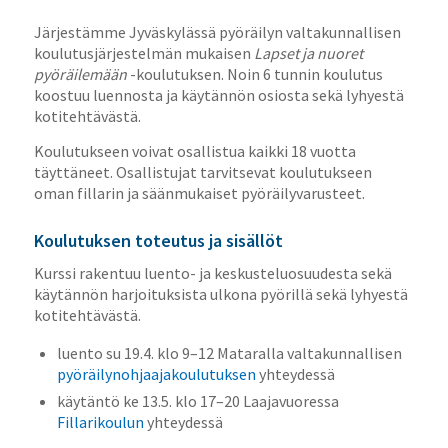
Järjestämme Jyväskylässä pyöräilyn valtakunnallisen
koulutusjärjestelmän mukaisen
Lapset ja nuoret
pyöräilemään
-koulutuksen. Noin 6 tunnin koulutus
koostuu luennosta ja käytännön osiosta sekä lyhyestä
kotitehtävästä.
Koulutukseen voivat osallistua kaikki 18 vuotta
täyttäneet. Osallistujat tarvitsevat koulutukseen
oman fillarin ja säänmukaiset pyöräilyvarusteet.
Koulutuksen toteutus ja sisällöt
Kurssi rakentuu luento- ja keskusteluosuudesta sekä
käytännön harjoituksista ulkona pyörillä sekä lyhyestä
kotitehtävästä.
luento su 19.4. klo 9–12 Mataralla valtakunnallisen
pyöräilynohjaajakoulutuksen
yhteydessä
käytäntö ke 13.5. klo 17–20 Laajavuoressa
Fillarikoulun
yhteydessä