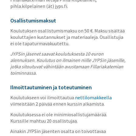
pihla.kilpelainen (ät) jyps.fi.
Osallistumismaksut
Koulutuksen osallistumismaksu on 50 €. Maksu sisältää
kouluttajien kustannukset ja materiaaleja. Osallistujia
ei ole tapaturmavakuutettu.
JYPSin jäsenet saavat koulutuksesta 10 euron
alennuksen. Koulutus on ilmainen niille JYPSin jäsenille,
jotka sitoutuvat vähintään avustamaan Fillariakatemian
toiminnassa.
Ilmoittautuminen ja toteutuminen
Koulutukseen voi ilmoittautua
nettilomakkeella
viimeistään 2 päivää ennen kurssin alkamista.
Koulutuksessa ei ole minimiosallistujamäärää.
Kurssille mahtuu 20 osallistujaa.
Ainakin JYPSin jäsenten osalta on toivottavaa