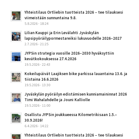
Yhteistilaus Ortliebin tuotteista 2026 – tee tilauksesi
viimeistään sunnuntaina 9.8.
5.8.2026 - 18:24
Lilian Kauppi ja Erin Levälahti Jyväskylän
lapsipyöräilypormestareiksi lukuvuodelle 2026–2027
2.7.2026 - 21:25
JYPSin strategia vuosille 2026–2030 hyväksyttiin
kevätkokouksessa 27.4.2026
19.5.2026 - 22:43
Kokeilupäivät Laajiksen bike parkissa lauantaina 13.6. ja
tiistaina 16.6.2026
19.5.2026 - 13:30
Jyväskylän pyöräilyn edistämisen kunniamaininnat 2026
Timi Wahalahdelle ja Jouni Kalliolle
19.5.2026 - 11:00
Osallistu JYPSin joukkueessa Kilometrikisaan 1.5.–
30.9.2026!
6.4.2026 - 14:22
Yhteistilaus Ortliebin tuotteista 2026 – tee tilauksesi