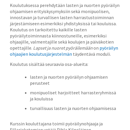
Koulutuksessa perehdytään lasten ja nuorten pyöräilyn
ohjaamisen erityiskysymyksiin sekä monipuolisen,
innostavan ja turvallisen lasten harrastustoiminnan
järjestämiseen esimerkiksi yhdistyksissä tai kouluissa.
Koulutus on tarkoitettu kaikille lasten
pyöräilytoiminnasta kiinnostuneille, esimerkiksi
ohjaajille, valmentajille sekä koulujen ja päiväkotien
opettajille.
Lapset ja nuoret pyöräilemään
on
pyöräilyn
ohjaajien koulutusjärjestelmän
täydentävä moduli.
Koulutus sisältää seuraavia osa-alueita:
lasten ja nuorten pyöräilyn ohjaamisen
perusteet
monipuoliset harjoitteet harrasteryhmissä
ja kouluissa
turvallisuus lasten ja nuorten ohjaamisessa
Kurssin kouluttajana toimii pyöräilynohjaaja ja
Fillariakatemian vetäjä Pihla Kilpeläinen,