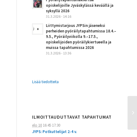
opiskelijoille Jyväskylässä keväällä ja
syksyllä 2026
31.3.2026 - 14:16
Liittymistarjous JYPSin jäseneksi
perheiden pyöräilytapahtumissa 18.4.–
9.5., Pyöräilyviikolla 9.–17.5.,
opiskelijoiden pyöräilykiertueella ja
muissa tapahtumissa 2026
31.3.2026 - 13:36
Lisää tiedotteita
ILMOITTAUDUTTAVAT TAPAHTUMAT
elo 10
16:45
17:30
JYPS: Potkuttelijat 2-4 v.