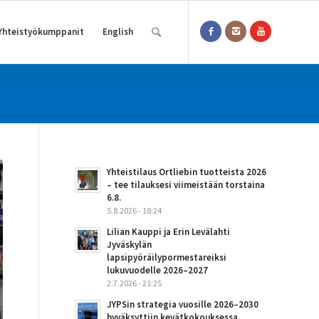
Yhteistyökumppanit
English
Yhteistilaus Ortliebin tuotteista 2026
– tee tilauksesi viimeistään torstaina
6.8.
5.8.2026 - 18:24
Lilian Kauppi ja Erin Levälahti
Jyväskylän
lapsipyöräilypormestareiksi
lukuvuodelle 2026–2027
2.7.2026 - 21:25
JYPSin strategia vuosille 2026–2030
hyväksyttiin kevätkokouksessa