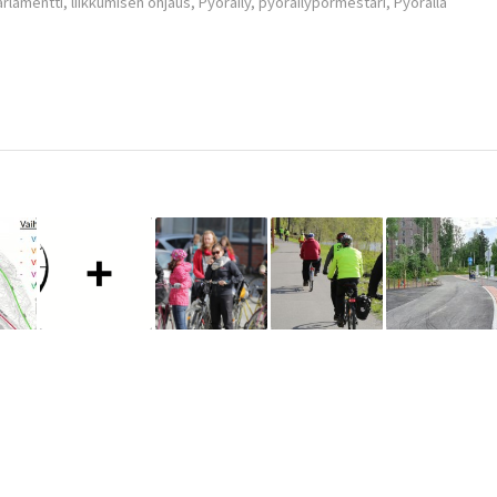
arlamentti
,
liikkumisen ohjaus
,
Pyöräily
,
pyöräilypormestari
,
Pyörällä