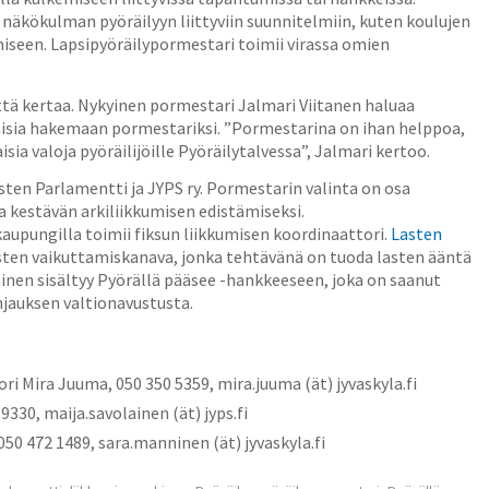
 näkökulman pyöräilyyn liittyviin suunnitelmiin, kuten koulujen
iseen. Lapsipyöräilypormestari toimii virassa omien
ttä kertaa. Nykyinen pormestari Jalmari Viitanen haluaa
laisia hakemaan pormestariksi. ”Pormestarina on ihan helppoa,
aisia valoja pyöräilijöille Pyöräilytalvessa”, Jalmari kertoo.
sten Parlamentti ja JYPS ry. Pormestarin valinta on osa
a kestävän arkiliikkumisen edistämiseksi.
upungilla toimii fiksun liikkumisen koordinaattori.
Lasten
asten vaikuttamiskanava, jonka tehtävänä on tuoda lasten ääntä
inen sisältyy Pyörällä pääsee -hankkeeseen, joka on saanut
jauksen valtionavustusta.
ri Mira Juuma, 050 350 5359, mira.juuma (ät) jyvaskyla.fi
9330, maija.savolainen (ät) jyps.fi
50 472 1489, sara.manninen (ät) jyvaskyla.fi