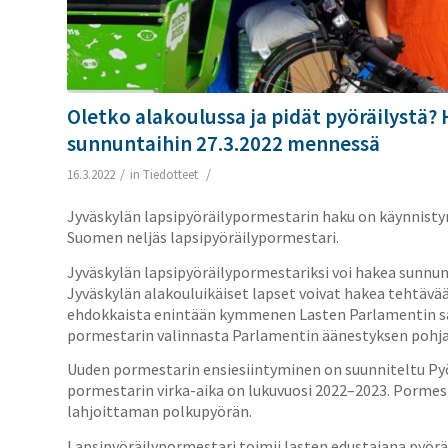
Oletko alakoulussa ja pidät pyöräilystä?
sunnuntaihin 27.3.2022 mennessä
/
/
16.3.2022
in
Tiedotteet
Jyväskylän lapsipyöräilypormestarin haku on käynnistyn
Suomen neljäs lapsipyöräilypormestari.
Jyväskylän lapsipyöräilypormestariksi voi hakea sunnun
Jyväskylän alakouluikäiset lapset voivat hakea tehtävää
ehdokkaista enintään kymmenen Lasten Parlamentin sä
pormestarin valinnasta Parlamentin äänestyksen pohja
Uuden pormestarin ensiesiintyminen on suunniteltu Py
pormestarin virka-aika on lukuvuosi 2022–2023. Pormest
lahjoittaman polkupyörän.
Lapsipyöräilypormestari toimii lasten edustajana pyöräl