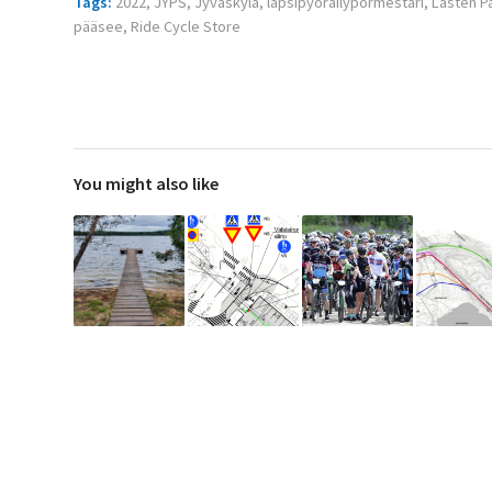
Tags:
2022
,
JYPS
,
Jyväskylä
,
lapsipyöräilypormestari
,
Lasten P
pääsee
,
Ride Cycle Store
You might also like