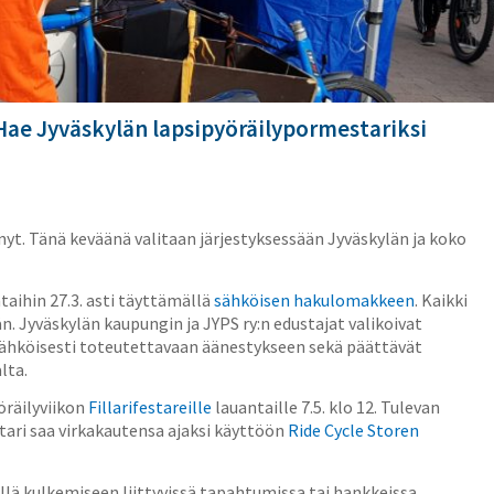
 Hae Jyväskylän lapsipyöräilypormestariksi
yt. Tänä keväänä valitaan järjestyksessään Jyväskylän ja koko
taihin 27.3. asti täyttämällä
sähköisen hakulomakkeen
. Kaikki
n. Jyväskylän kaupungin ja JYPS ry:n edustajat valikoivat
hköisesti toteutettavaan äänestykseen sekä päättävät
lta.
öräilyviikon
Fillarifestareille
lauantaille 7.5. klo 12. Tulevan
ari saa virkakautensa ajaksi käyttöön
Ride Cycle Storen
lä kulkemiseen liittyvissä tapahtumissa tai hankkeissa.