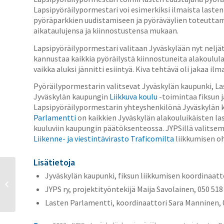
Lapsipyöräilypormestari voi esimerkiksi ilmaista lasten
pyöräparkkien uudistamiseen ja pyöräväylien toteuttam
aikataulujensa ja kiinnostustensa mukaan.
Lapsipyöräilypormestari valitaan Jyväskylään nyt neljä
kannustaa kaikkia pyöräilystä kiinnostuneita alakoulu
vaikka aluksi jännitti esiintyä. Kiva tehtävä oli jakaa ilm
Pyöräilypormestarin valitsevat Jyväskylän kaupunki, La
Jyväskylän kaupungin
Liikkuva koulu
-toimintaa fiksun j
Lapsipyöräilypormestarin yhteyshenkilönä Jyväskylän ka
Parlamentti
on kaikkien Jyväskylän alakouluikäisten l
kuuluviin kaupungin päätöksenteossa. JYPSillä valitsem
Liikenne- ja viestintävirasto Traficomilta
liikkumisen oh
Lisätietoja
Jyväskylän kaupunki, fiksun liikkumisen koordinaatto
Fillariakatemian
JYPS ry, projektityöntekijä Maija Savolainen, 050 518 
toivekysely 2022
Lasten Parlamentti, koordinaattori Sara Manninen, 0