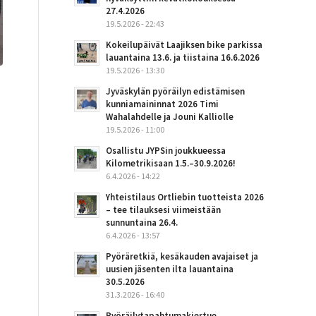
27.4.2026
19.5.2026 - 22:43
Kokeilupäivät Laajiksen bike parkissa
lauantaina 13.6. ja tiistaina 16.6.2026
19.5.2026 - 13:30
Jyväskylän pyöräilyn edistämisen
kunniamaininnat 2026 Timi
Wahalahdelle ja Jouni Kalliolle
19.5.2026 - 11:00
Osallistu JYPSin joukkueessa
Kilometrikisaan 1.5.–30.9.2026!
6.4.2026 - 14:22
Yhteistilaus Ortliebin tuotteista 2026
– tee tilauksesi viimeistään
sunnuntaina 26.4.
6.4.2026 - 13:57
Pyöräretkiä, kesäkauden avajaiset ja
uusien jäsenten ilta lauantaina
30.5.2026
31.3.2026 - 16:40
Pyöräilytapahtumakiertue