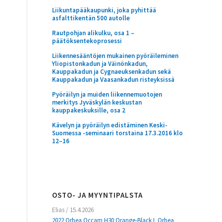
Liikuntapääkaupunki, joka pyhittää
asfalttikentän 500 autolle
Rautpohjan alikulku, osa 1 –
päätöksentekoprosessi
Liikennesääntöjen mukainen pyöräileminen
Yliopistonkadun ja Väinönkadun,
Kauppakadun ja Cygnaeuksenkadun sekä
Kauppakadun ja Vaasankadun risteyksissä
Pyöräilyn ja muiden liikennemuotojen
merkitys Jyväskylän keskustan
kauppakeskuksille, osa 2
Kävelyn ja pyöräilyn edistäminen Keski-
Suomessa -seminaari torstaina 17.3.2016 klo
12–16
OSTO- JA MYYNTIPALSTA
Elias
/
15.4.2026
2022 Orbea Occam H30 Orange-Black L Orbea