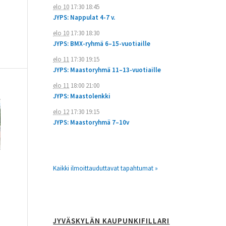
elo 10
17:30
18:45
JYPS: Nappulat 4-7 v.
elo 10
17:30
18:30
JYPS: BMX-ryhmä 6–15-vuotiaille
elo 11
17:30
19:15
JYPS: Maastoryhmä 11–13-vuotiaille
elo 11
18:00
21:00
JYPS: Maastolenkki
elo 12
17:30
19:15
JYPS: Maastoryhmä 7–10v
Kaikki ilmoittauduttavat tapahtumat »
JYVÄSKYLÄN KAUPUNKIFILLARI